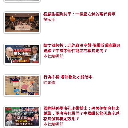
從顧生岳到沈平：一個座右銘的兩代傳承
劉家美
陳文鴻教授：北約縱深空襲 俄羅斯瀕臨戰敗
邊緣？中國零部件能左右戰局走向？
本社編輯部
行為不檢 培育教化才能治本
陳家偉
國際關係學者孔永樂博士：將美伊衝突類比
越戰，兩者有何異同？中國崛起能否為全球
格局發揮穩定效用？
本社編輯部