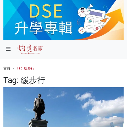
政局
教育
文化
財經
首頁
Tag: 緩步行
生活
Tag: 緩步行
健康
商業
科技
影片