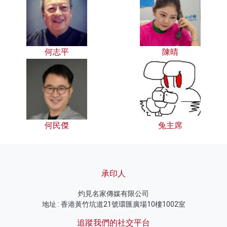
何志平
陳晴
何民傑
兔主席
承印人
灼見名家傳媒有限公司
地址 : 香港黃竹坑道21號環匯廣場10樓1002室
追蹤我們的社交平台