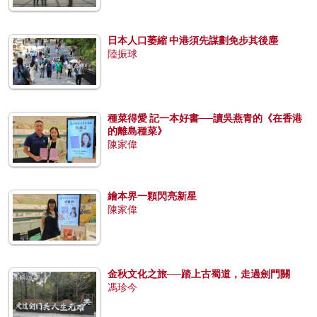
日本人口萎縮 中港須先謀劃免步其後塵
陸振球
種菜得愛 記一本好書──讀吳燕青的《在香港
的離島種菜》
陳家偉
繪本界一顆閃亮新星
陳家偉
金秋文化之旅──踏上古蜀道，走過劍門關
馮珍今