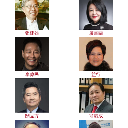
張建雄
廖書蘭
李偉民
益行
關品方
翁港成