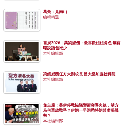
葛亮：見南山
編輯精選
書展2026｜葉劉淑儀：最喜歡姐姐角色 無官
職說話包袱少
本社編輯部
梁鏡威獲任方大副校長 呂大樂加盟社科院
本社編輯部
兔主席：美伊停戰協議變衝突導火線，雙方
為何重啟戰爭？伊朗一早洞悉特朗普虛張聲
勢？
本社編輯部