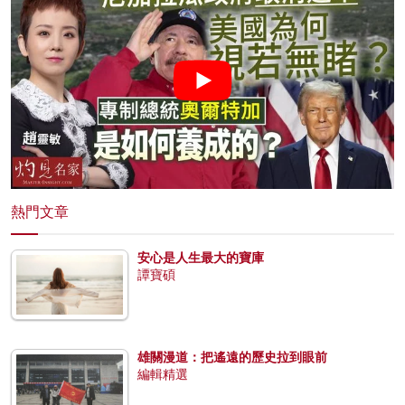
熱門文章
安心是人生最大的寶庫
譚寶碩
雄關漫道：把遙遠的歷史拉到眼前
編輯精選