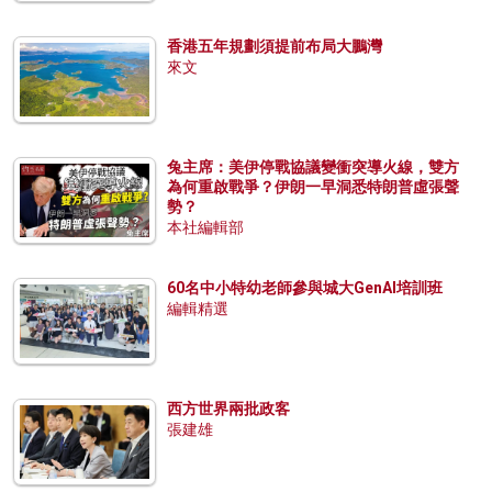
香港五年規劃須提前布局大鵬灣
來文
兔主席：美伊停戰協議變衝突導火線，雙方
為何重啟戰爭？伊朗一早洞悉特朗普虛張聲
勢？
本社編輯部
60名中小特幼老師參與城大GenAI培訓班
編輯精選
西方世界兩批政客
張建雄