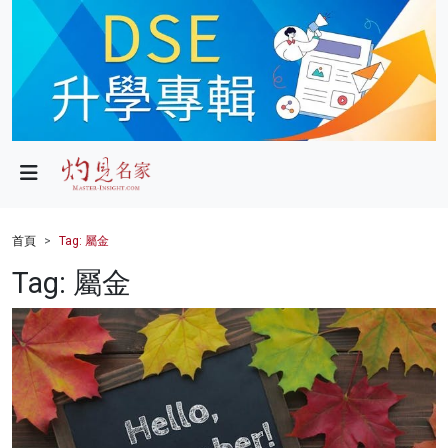
政局
教育
文化
財經
首頁
Tag: 屬金
生活
Tag: 屬金
健康
商業
科技
影片