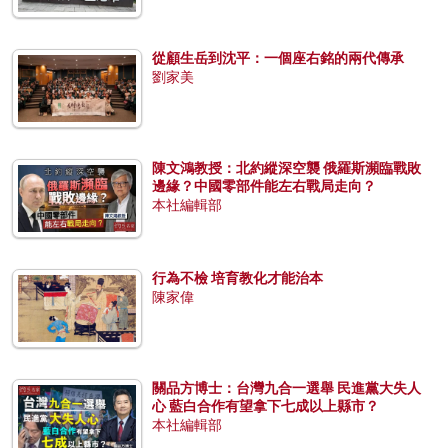
從顧生岳到沈平：一個座右銘的兩代傳承
劉家美
陳文鴻教授：北約縱深空襲 俄羅斯瀕臨戰敗
邊緣？中國零部件能左右戰局走向？
本社編輯部
行為不檢 培育教化才能治本
陳家偉
關品方博士：台灣九合一選舉 民進黨大失人
心 藍白合作有望拿下七成以上縣市？
本社編輯部