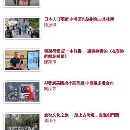
日本人口萎縮 中港須先謀劃免步其後塵
陸振球
種菜得愛 記一本好書──讀吳燕青的《在香港
的離島種菜》
陳家偉
AI發展美國搞小院高牆 中國推多邊合作
關品方
金秋文化之旅──踏上古蜀道，走過劍門關
馮珍今