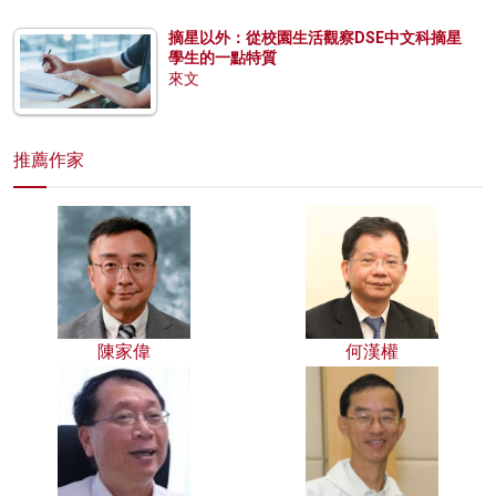
摘星以外：從校園生活觀察DSE中文科摘星
學生的一點特質
來文
推薦作家
陳家偉
何漢權