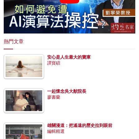
熱門文章
安心是人生最大的寶庫
譚寶碩
一起懷念吳大猷院長
廖書蘭
雄關漫道：把遙遠的歷史拉到眼前
編輯精選