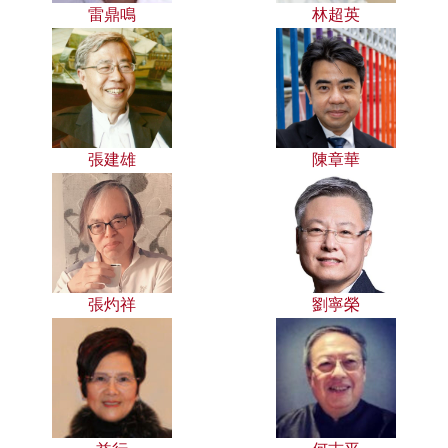
雷鼎鳴
林超英
張建雄
陳章華
張灼祥
劉寧榮