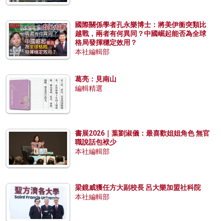
國際關係學者孔永樂博士：將美伊衝突類比
越戰，兩者有何異同？中國崛起能否為全球
格局發揮穩定效用？
本社編輯部
葛亮：見南山
編輯精選
書展2026｜葉劉淑儀：最喜歡姐姐角色 無官
職說話包袱少
本社編輯部
梁鏡威獲任方大副校長 呂大樂加盟社科院
本社編輯部