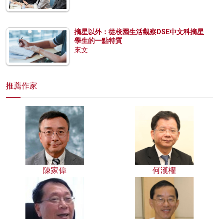
摘星以外：從校園生活觀察DSE中文科摘星
學生的一點特質
來文
推薦作家
陳家偉
何漢權