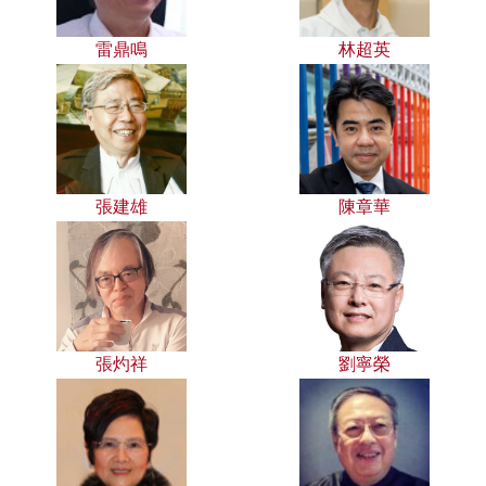
雷鼎鳴
林超英
張建雄
陳章華
張灼祥
劉寧榮