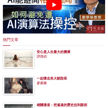
熱門文章
安心是人生最大的寶庫
譚寶碩
一起懷念吳大猷院長
廖書蘭
雄關漫道：把遙遠的歷史拉到眼前