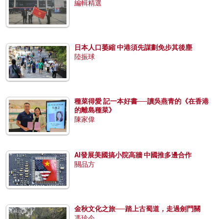
編輯精選
日本人口萎縮 中港須先謀劃免步其後塵
陸振球
種菜得愛 記一本好書──讀吳燕青的《在香港
的離島種菜》
陳家偉
AI發展美國搞小院高牆 中國推多邊合作
關品方
金秋文化之旅──踏上古蜀道，走過劍門關
馮珍今