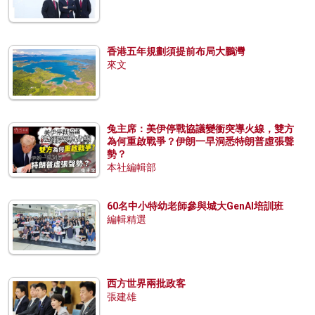
香港五年規劃須提前布局大鵬灣
來文
兔主席：美伊停戰協議變衝突導火線，雙方
為何重啟戰爭？伊朗一早洞悉特朗普虛張聲
勢？
本社編輯部
60名中小特幼老師參與城大GenAI培訓班
編輯精選
西方世界兩批政客
張建雄