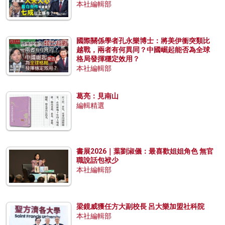
本社編輯部
國際關係學者孔永樂博士：將美伊衝突類比
越戰，兩者有何異同？中國崛起能否為全球
格局發揮穩定效用？
本社編輯部
葛亮：見南山
編輯精選
書展2026｜葉劉淑儀：最喜歡姐姐角色 無官
職說話包袱少
本社編輯部
梁鏡威獲任方大副校長 呂大樂加盟社科院
本社編輯部