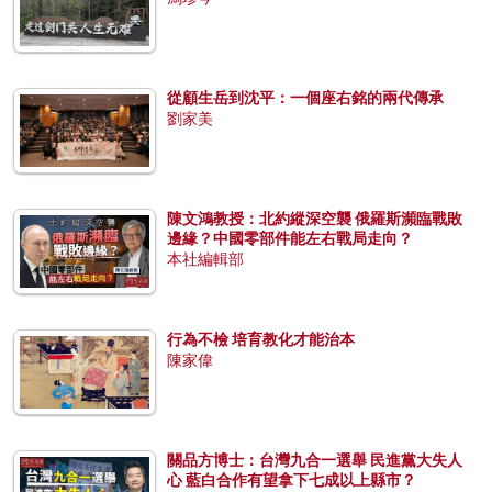
從顧生岳到沈平：一個座右銘的兩代傳承
劉家美
陳文鴻教授：北約縱深空襲 俄羅斯瀕臨戰敗
邊緣？中國零部件能左右戰局走向？
本社編輯部
行為不檢 培育教化才能治本
陳家偉
關品方博士：台灣九合一選舉 民進黨大失人
心 藍白合作有望拿下七成以上縣市？