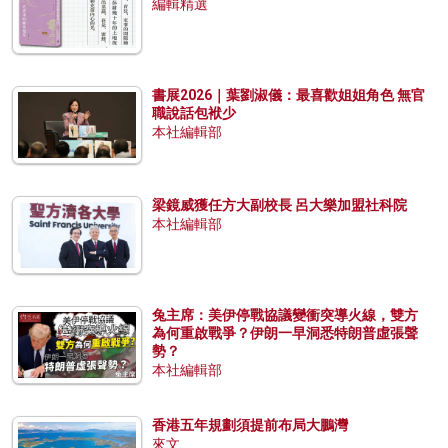
編輯精選
書展2026｜葉劉淑儀：最喜歡姐姐角色 無官
職說話包袱少
本社編輯部
梁鏡威獲任方大副校長 呂大樂加盟社科院
本社編輯部
兔主席：美伊停戰協議變衝突導火線，雙方
為何重啟戰爭？伊朗一早洞悉特朗普虛張聲
勢？
本社編輯部
香港五年規劃須提前布局大鵬灣
來文