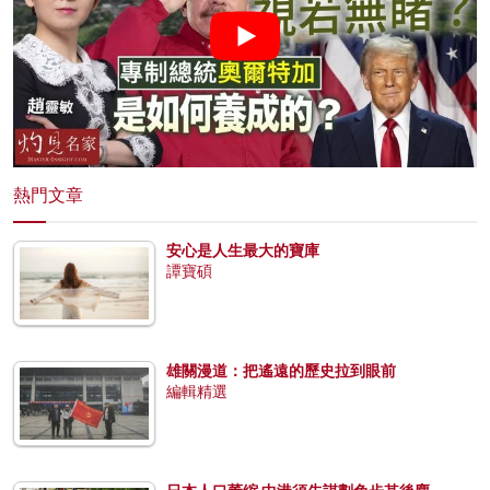
熱門文章
安心是人生最大的寶庫
譚寶碩
雄關漫道：把遙遠的歷史拉到眼前
編輯精選