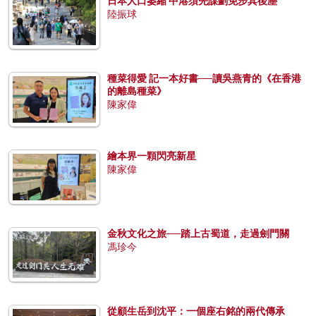
日本人口萎縮 中港須先謀劃免步其後塵
陸振球
種菜得愛 記一本好書──讀吳燕青的《在香港
的離島種菜》
陳家偉
繪本界一顆閃亮新星
陳家偉
金秋文化之旅──踏上古蜀道，走過劍門關
馮珍今
從顧生岳到沈平：一個座右銘的兩代傳承