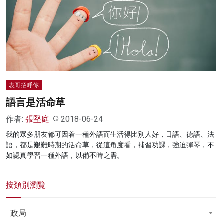
名家榜
灼見活動
關於我們
表哥招呼你
語言是活命草
作者:
張堅庭
2018-06-24
我的眾多朋友都可因着一種外語而生活得比別人好，日語、德語、法
語，都是艱難時期的活命草，從這角度看，補習功課，強迫彈琴，不
如認真學習一種外語，以備不時之需。
按類別瀏覽
政局