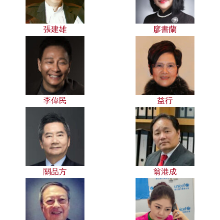
張建雄
廖書蘭
李偉民
益行
關品方
翁港成