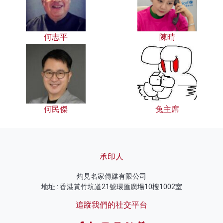
何志平
陳晴
何民傑
兔主席
承印人
灼見名家傳媒有限公司
地址 : 香港黃竹坑道21號環匯廣場10樓1002室
追蹤我們的社交平台