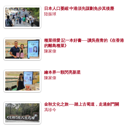
日本人口萎縮 中港須先謀劃免步其後塵
陸振球
種菜得愛 記一本好書──讀吳燕青的《在香港
的離島種菜》
陳家偉
繪本界一顆閃亮新星
陳家偉
金秋文化之旅──踏上古蜀道，走過劍門關
馮珍今