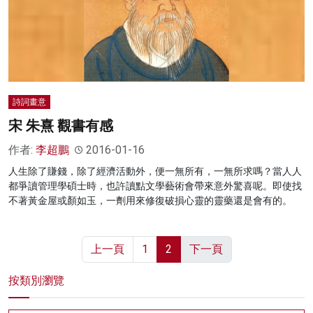
詩詞畫意
宋 朱熹 觀書有感
作者:
李超鵬
2016-01-16
人生除了賺錢，除了經濟活動外，便一無所有，一無所求嗎？當人人
都爭讀管理學碩士時，也許讀點文學藝術會帶來意外驚喜呢。即使找
不著黃金屋或顏如玉，一劑用來修復破損心靈的靈藥還是會有的。
上一頁
1
2
下一頁
按類別瀏覽