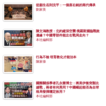
從顧生岳到沈平：一個座右銘的兩代傳承
劉家美
陳文鴻教授：北約縱深空襲 俄羅斯瀕臨戰敗
邊緣？中國零部件能左右戰局走向？
本社編輯部
行為不檢 培育教化才能治本
陳家偉
國際關係學者孔永樂博士：將美伊衝突類比
越戰，兩者有何異同？中國崛起能否為全球
格局發揮穩定效用？
本社編輯部