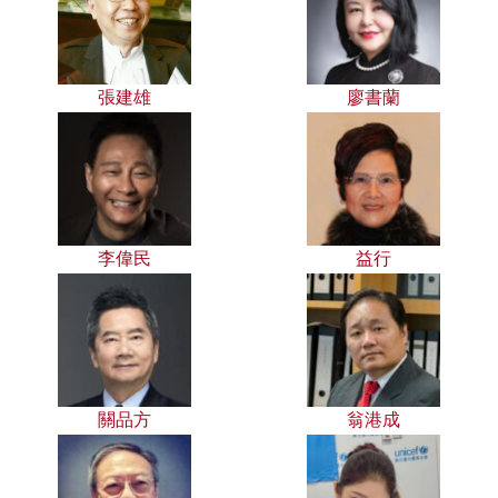
張建雄
廖書蘭
李偉民
益行
關品方
翁港成