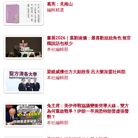
葛亮：見南山
編輯精選
書展2026｜葉劉淑儀：最喜歡姐姐角色 無官
職說話包袱少
本社編輯部
梁鏡威獲任方大副校長 呂大樂加盟社科院
本社編輯部
兔主席：美伊停戰協議變衝突導火線，雙方
為何重啟戰爭？伊朗一早洞悉特朗普虛張聲
勢？
本社編輯部