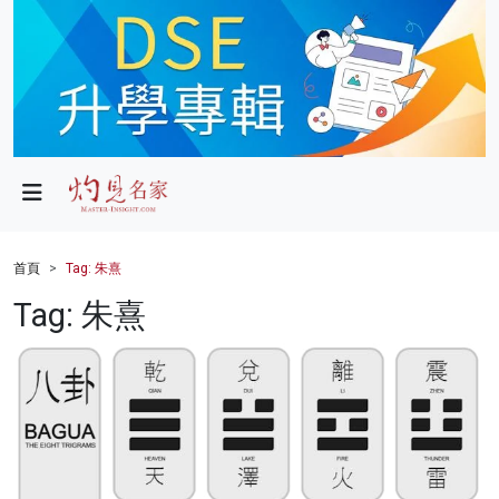
政局
教育
文化
財經
首頁
Tag: 朱熹
生活
Tag: 朱熹
健康
商業
科技
影片