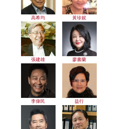
高希均
黃珍妮
張建雄
廖書蘭
李偉民
益行