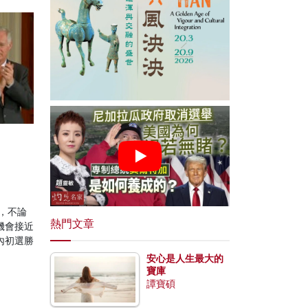
？
，不論
熱門文章
機會接近
內初選勝
安心是人生最大的
寶庫
譚寶碩