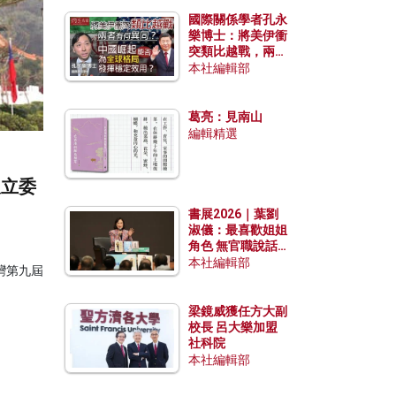
國際關係學者孔永
樂博士：將美伊衝
突類比越戰，兩者
有何異同？中國崛
本社編輯部
起能否為全球格局
發揮穩定效用？
葛亮：見南山
編輯精選
及立委
書展2026｜葉劉
淑儀：最喜歡姐姐
角色 無官職說話
包袱少
本社編輯部
灣第九屆
梁鏡威獲任方大副
校長 呂大樂加盟
社科院
本社編輯部