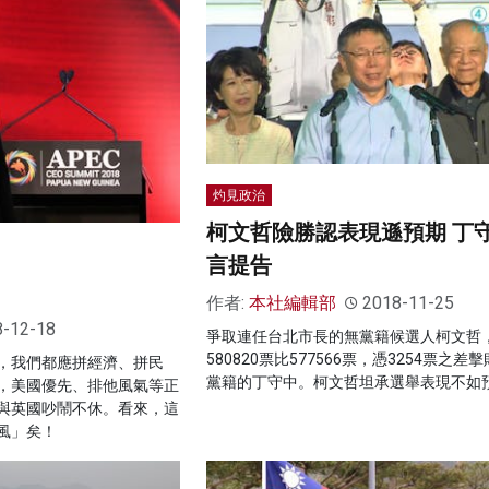
灼見政治
柯文哲險勝認表現遜預期 丁
言提告
作者:
本社編輯部
2018-11-25
8-12-18
爭取連任台北市長的無黨籍候選人柯文哲
580820票比577566票，憑3254票之差
，我們都應拼經濟、拼民
黨籍的丁守中。柯文哲坦承選舉表現不如
，美國優先、排他風氣等正
與英國吵鬧不休。看來，這
風」矣！