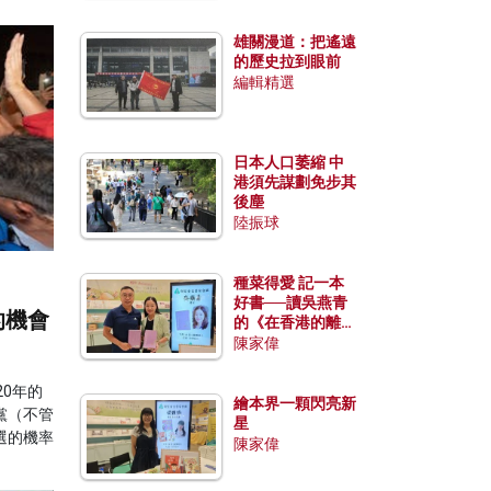
雄關漫道：把遙遠
的歷史拉到眼前
編輯精選
日本人口萎縮 中
港須先謀劃免步其
後塵
陸振球
種菜得愛 記一本
好書──讀吳燕青
的機會
的《在香港的離島
種菜》
陳家偉
0年的
繪本界一顆閃亮新
黨（不管
星
選的機率
陳家偉