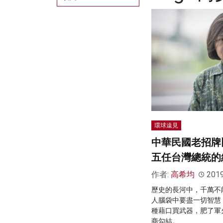
環球遠見
中華民國老招牌
五任台灣總統的
作者:
高希均
201
歷史的長河中，千萬不
人腦袋中要盡一切智慧
種藉口買武器，肥了軍
商勾結。