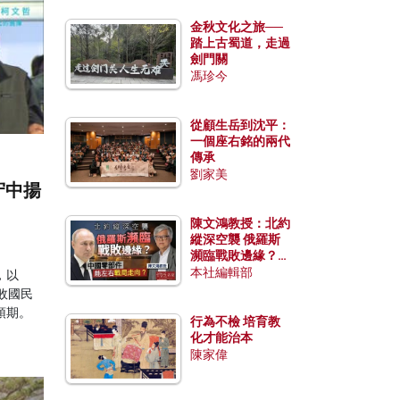
金秋文化之旅──
踏上古蜀道，走過
劍門關
馮珍今
從顧生岳到沈平：
一個座右銘的兩代
傳承
劉家美
守中揚
陳文鴻教授：北約
縱深空襲 俄羅斯
瀕臨戰敗邊緣？中
國零部件能左右戰
本社編輯部
，以
局走向？
擊敗國民
預期。
行為不檢 培育教
化才能治本
陳家偉