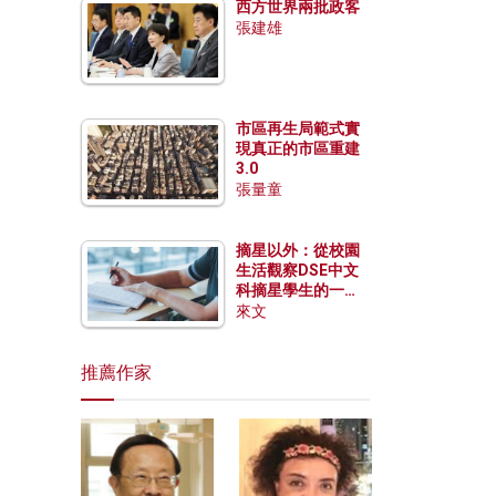
西方世界兩批政客
張建雄
市區再生局範式實
現真正的市區重建
3.0
張量童
摘星以外：從校園
生活觀察DSE中文
科摘星學生的一點
特質
來文
推薦作家