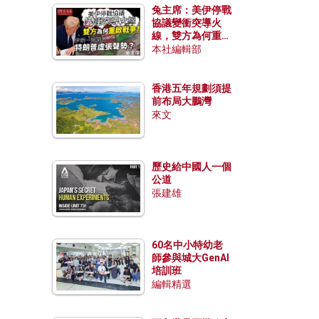
兔主席：美伊停戰
協議變衝突導火
線，雙方為何重啟
戰爭？伊朗一早洞
本社編輯部
悉特朗普虛張聲
勢？
香港五年規劃須提
前布局大鵬灣
來文
歷史給中國人一個
公道
張建雄
60名中小特幼老
師參與城大GenAI
培訓班
編輯精選