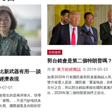
財經縱橫
郭台銘會是第二個特朗普嗎
作者:
東方財經雜誌
2019-05-23
比新武器有用──談
如果2020年只有國民黨和民進黨兩組人馬
經濟表現
雙方候選人是誰，國民黨「重返執政」的
9-07-01
百分之百，所以郭台銘如果能在國民黨黨
出，2020年第二個特朗普就呼之欲出。
能發生的是兩岸烽火。領導
「避戰」，不是巧妙地找各
火商、國際掮客及內部的官