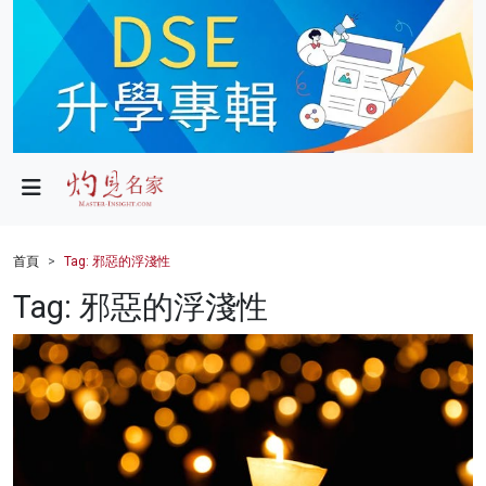
政局
教育
文化
財經
首頁
Tag: 邪惡的浮淺性
生活
Tag: 邪惡的浮淺性
健康
商業
科技
影片