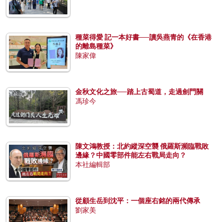
種菜得愛 記一本好書──讀吳燕青的《在香港
的離島種菜》
陳家偉
金秋文化之旅──踏上古蜀道，走過劍門關
馮珍今
陳文鴻教授：北約縱深空襲 俄羅斯瀕臨戰敗
邊緣？中國零部件能左右戰局走向？
本社編輯部
從顧生岳到沈平：一個座右銘的兩代傳承
劉家美