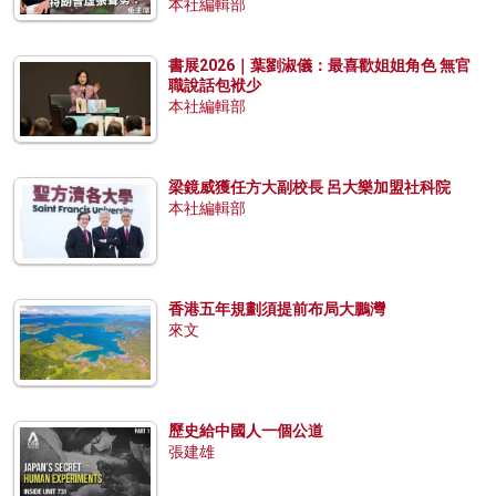
本社編輯部
書展2026｜葉劉淑儀：最喜歡姐姐角色 無官
職說話包袱少
本社編輯部
梁鏡威獲任方大副校長 呂大樂加盟社科院
本社編輯部
香港五年規劃須提前布局大鵬灣
來文
歷史給中國人一個公道
張建雄