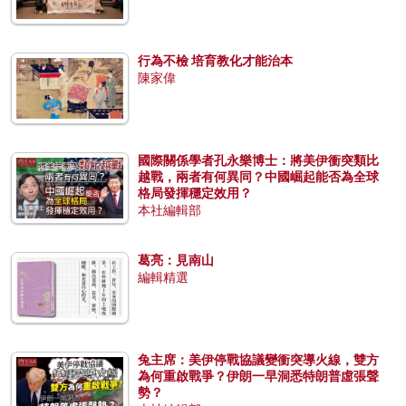
行為不檢 培育教化才能治本
陳家偉
國際關係學者孔永樂博士：將美伊衝突類比
越戰，兩者有何異同？中國崛起能否為全球
格局發揮穩定效用？
本社編輯部
葛亮：見南山
編輯精選
兔主席：美伊停戰協議變衝突導火線，雙方
為何重啟戰爭？伊朗一早洞悉特朗普虛張聲
勢？