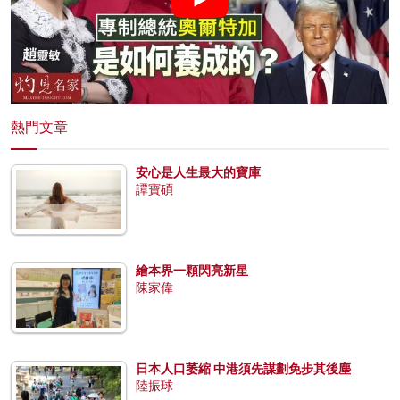
熱門文章
安心是人生最大的寶庫
譚寶碩
繪本界一顆閃亮新星
陳家偉
日本人口萎縮 中港須先謀劃免步其後塵
陸振球