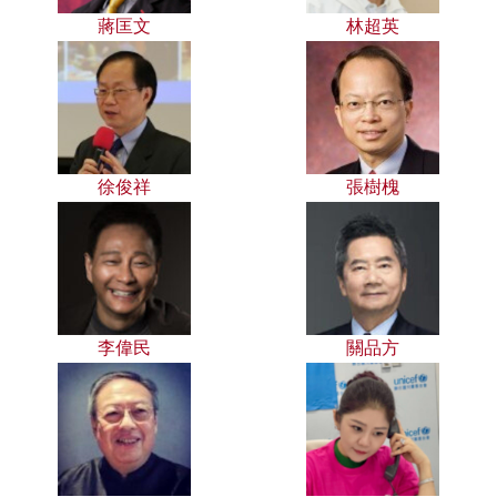
蔣匡文
林超英
徐俊祥
張樹槐
李偉民
關品方