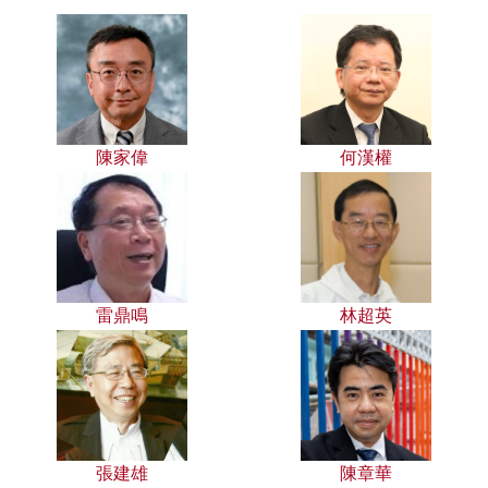
陳家偉
何漢權
雷鼎鳴
林超英
張建雄
陳章華