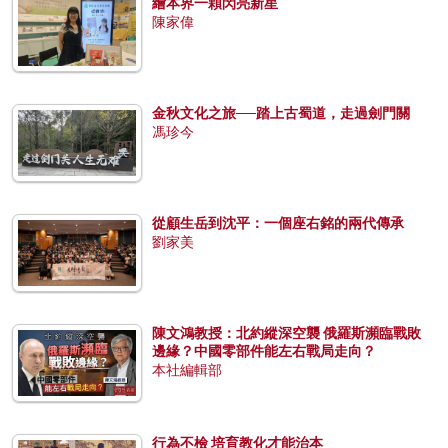
繪本界一顆閃亮新星
陳家偉
金秋文化之旅──踏上古蜀道，走過劍門關
馮珍今
從顧生岳到沈平：一個座右銘的兩代傳承
劉家美
陳文鴻教授：北約縱深空襲 俄羅斯瀕臨戰敗
邊緣？中國零部件能左右戰局走向？
本社編輯部
行為不檢 培育教化才能治本