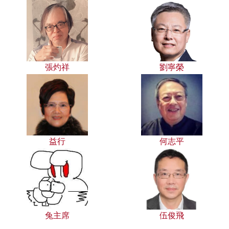
張灼祥
劉寧榮
益行
何志平
兔主席
伍俊飛