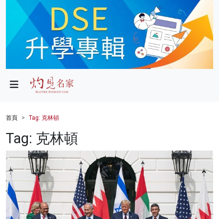
政局
教育
文化
財經
首頁
Tag: 克林頓
生活
Tag: 克林頓
健康
商業
科技
影片