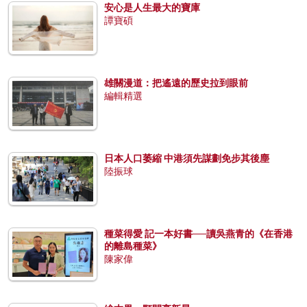
安心是人生最大的寶庫
譚寶碩
雄關漫道：把遙遠的歷史拉到眼前
編輯精選
日本人口萎縮 中港須先謀劃免步其後塵
陸振球
種菜得愛 記一本好書──讀吳燕青的《在香港
的離島種菜》
陳家偉