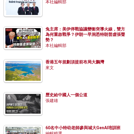
本社編輯部
兔主席：美伊停戰協議變衝突導火線，雙方
為何重啟戰爭？伊朗一早洞悉特朗普虛張聲
勢？
本社編輯部
香港五年規劃須提前布局大鵬灣
來文
歷史給中國人一個公道
張建雄
60名中小特幼老師參與城大GenAI培訓班
編輯精選