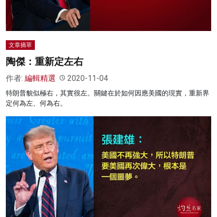
文章摘萃
陶傑：重新定左右
作者:
編輯精選
2020-11-04
特朗普貌似極右，其實很左。關鍵在於如何因應美國的現實，重新界
定何為左、何為右。