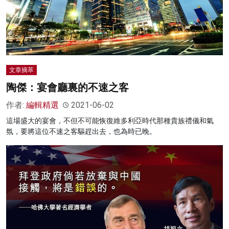
文章摘萃
陶傑：宴會廳裏的不速之客
作者:
編輯精選
2021-06-02
這場盛大的宴會，不但不可能恢復維多利亞時代那種貴族禮儀和氣
氛，要將這位不速之客驅趕出去，也為時已晚。