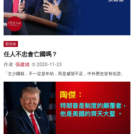
觀世錄
任人不忠會亡國嗎？
作者:
張建雄
2020-11-23
「主少國疑」不一定是年幼，而是威望不足，中外歷史皆有佐證。