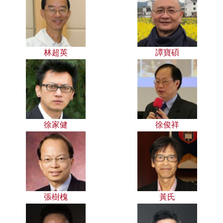
林超英
譚寶碩
徐家健
徐俊祥
張樹槐
黃氏