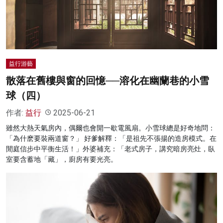
名家榜
灼見活動
關於我們
益行游藝
散落在舊樓與窗的回憶──溶化在幽蘭巷的小雪
球（四）
作者:
益行
2025-06-21
雖然大熱天氣房內，偶爾也會開一歇電風扇。小雪球總是好奇地問：
「為什麽要裝兩道窗？」 好爹解釋：「是祖先不張揚的造房模式。在
閒庭信步中平衡生活！」外婆補充：「老式房子，講究暗房亮灶，臥
室要含蓄地「藏」，廚房有要光亮。