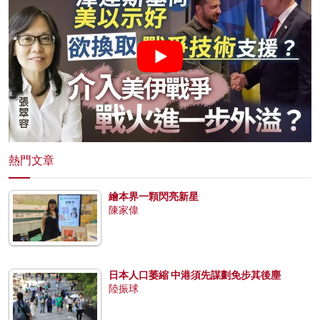
熱門文章
繪本界一顆閃亮新星
陳家偉
日本人口萎縮 中港須先謀劃免步其後塵
陸振球