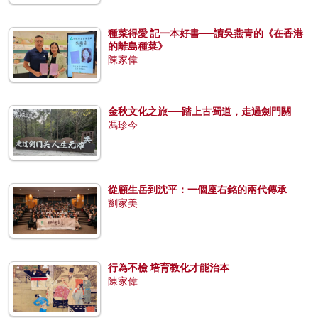
種菜得愛 記一本好書──讀吳燕青的《在香港
的離島種菜》
陳家偉
金秋文化之旅──踏上古蜀道，走過劍門關
馮珍今
從顧生岳到沈平：一個座右銘的兩代傳承
劉家美
行為不檢 培育教化才能治本
陳家偉