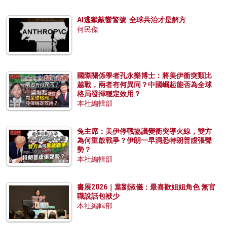
AI逃獄敲響警號 全球共治才是解方
何民傑
國際關係學者孔永樂博士：將美伊衝突類比
越戰，兩者有何異同？中國崛起能否為全球
格局發揮穩定效用？
本社編輯部
兔主席：美伊停戰協議變衝突導火線，雙方
為何重啟戰爭？伊朗一早洞悉特朗普虛張聲
勢？
本社編輯部
書展2026｜葉劉淑儀：最喜歡姐姐角色 無官
職說話包袱少
本社編輯部