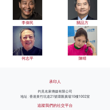
李偉民
關品方
何志平
陳晴
承印人
灼見名家傳媒有限公司
地址 : 香港黃竹坑道21號環匯廣場10樓1002室
追蹤我們的社交平台