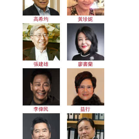
高希均
黃珍妮
張建雄
廖書蘭
李偉民
益行