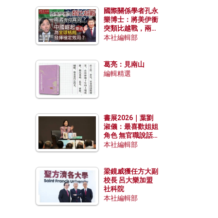
國際關係學者孔永
樂博士：將美伊衝
突類比越戰，兩者
有何異同？中國崛
本社編輯部
起能否為全球格局
發揮穩定效用？
葛亮：見南山
編輯精選
書展2026｜葉劉
淑儀：最喜歡姐姐
角色 無官職說話
包袱少
本社編輯部
梁鏡威獲任方大副
校長 呂大樂加盟
社科院
本社編輯部