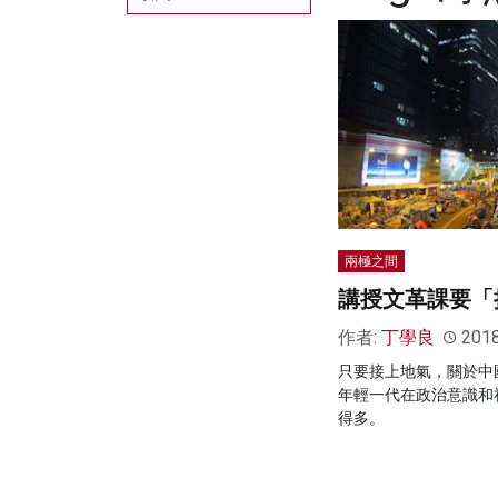
兩極之間
講授文革課要「
作者:
丁學良
201
只要接上地氣，關於中
年輕一代在政治意識和
得多。