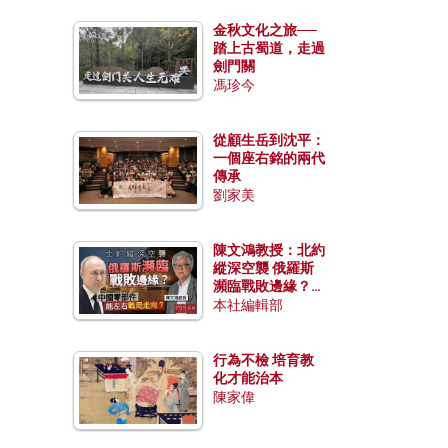
金秋文化之旅──
踏上古蜀道，走過
劍門關
馮珍今
從顧生岳到沈平：
一個座右銘的兩代
傳承
劉家美
陳文鴻教授：北約
縱深空襲 俄羅斯
瀕臨戰敗邊緣？中
國零部件能左右戰
本社編輯部
局走向？
行為不檢 培育教
化才能治本
陳家偉