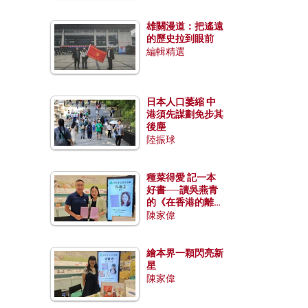
雄關漫道：把遙遠
的歷史拉到眼前
編輯精選
日本人口萎縮 中
港須先謀劃免步其
後塵
陸振球
種菜得愛 記一本
好書──讀吳燕青
的《在香港的離島
種菜》
陳家偉
繪本界一顆閃亮新
星
陳家偉