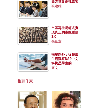
西方世界兩批政客
張建雄
市區再生局範式實
現真正的市區重建
3.0
張量童
摘星以外：從校園
生活觀察DSE中文
科摘星學生的一點
特質
來文
推薦作家