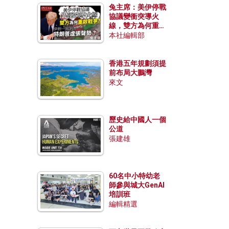
兔主席：美伊停戰
協議變衝突導火
線，雙方為何重啟
戰爭？伊朗一早洞
本社編輯部
悉特朗普虛張聲
勢？
香港五年規劃須提
前布局大鵬灣
來文
歷史給中國人一個
公道
張建雄
60名中小特幼老
師參與城大GenAI
培訓班
編輯精選