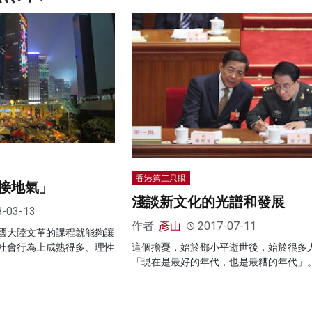
香港第三只眼
接地氣」
淺談新文化的光譜和發展
8-03-13
作者:
彥山
2017-07-11
國大陸文革的課程就能夠讓
社會行為上成熟得多、理性
這個擔憂，始於鄧小平逝世後，始於很多
「現在是最好的年代，也是最糟的年代」