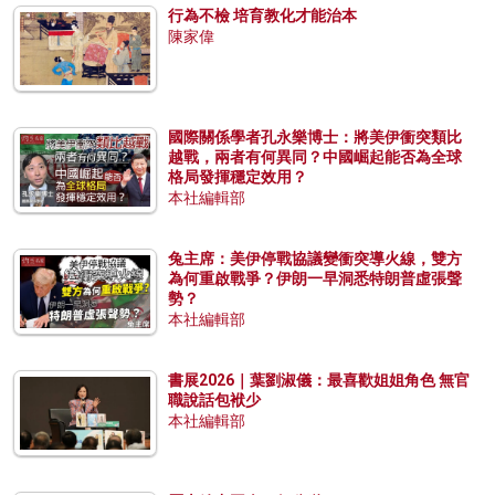
行為不檢 培育教化才能治本
陳家偉
國際關係學者孔永樂博士：將美伊衝突類比
越戰，兩者有何異同？中國崛起能否為全球
格局發揮穩定效用？
本社編輯部
兔主席：美伊停戰協議變衝突導火線，雙方
為何重啟戰爭？伊朗一早洞悉特朗普虛張聲
勢？
本社編輯部
書展2026｜葉劉淑儀：最喜歡姐姐角色 無官
職說話包袱少
本社編輯部