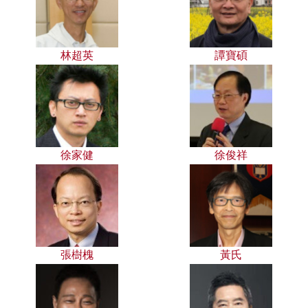
林超英
譚寶碩
徐家健
徐俊祥
張樹槐
黃氏