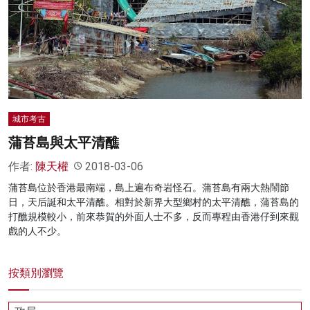
名家榜
灼見活動
關於我們
城市考古
蒲苔島與太平清醮
作者:
陳天權
2018-03-06
蒲苔島位於香港最南端，島上遍布奇岩怪石。蒲苔島有兩大熱鬧節
日，天后誕和太平清醮。相對於新界大型鄉村的太平清醮，蒲苔島的
打醮規模較小，前來恭賀的外面人士不多，反而專程由香港仔到來觀
戲的人不少。
按類別瀏覽