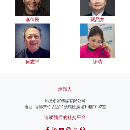
李偉民
關品方
何志平
陳晴
承印人
灼見名家傳媒有限公司
地址 : 香港黃竹坑道21號環匯廣場10樓1002室
追蹤我們的社交平台