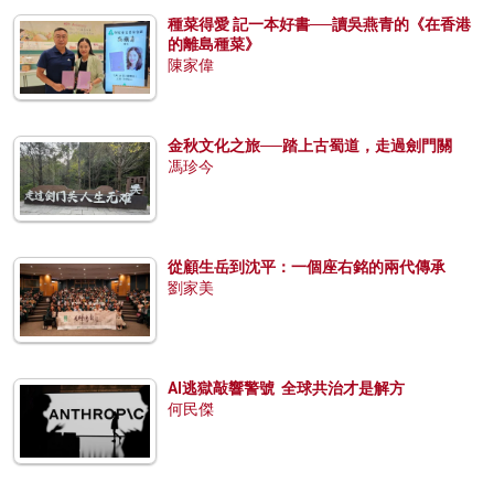
種菜得愛 記一本好書──讀吳燕青的《在香港
的離島種菜》
陳家偉
金秋文化之旅──踏上古蜀道，走過劍門關
馮珍今
從顧生岳到沈平：一個座右銘的兩代傳承
劉家美
AI逃獄敲響警號 全球共治才是解方
何民傑