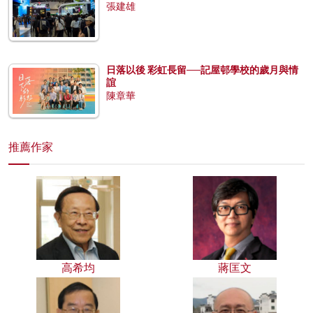
張建雄
日落以後 彩虹長留──記屋邨學校的歲月與情
誼
陳章華
推薦作家
高希均
蔣匡文