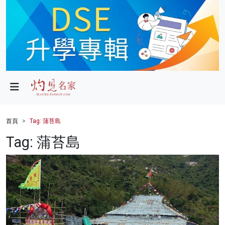
政局
教育
文化
財經
首頁
Tag: 蒲苔島
生活
Tag: 蒲苔島
健康
商業
科技
影片