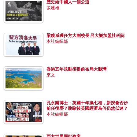
歷史給中國人一個公道
張建雄
梁鏡威獲任方大副校長 呂大樂加盟社科院
本社編輯部
香港五年規劃須提前布局大鵬灣
來文
孔永樂博士：英國十年換七相，新揆會否步
前任後塵？脫歐後英國經濟為何仍然低迷？
本社編輯部
西方世界兩批政客