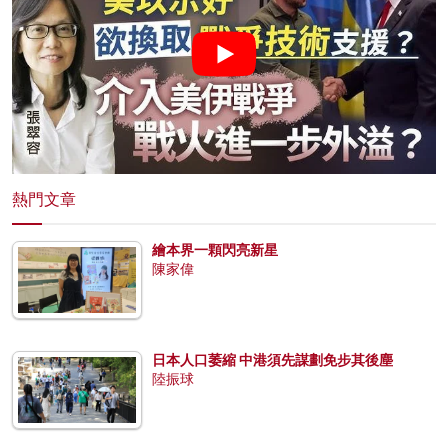
熱門文章
繪本界一顆閃亮新星
陳家偉
日本人口萎縮 中港須先謀劃免步其後塵
陸振球