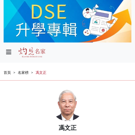
政局
教育
文化
財經
首頁
名家榜
馮文正
生活
健康
商業
科技
馮文正
影片