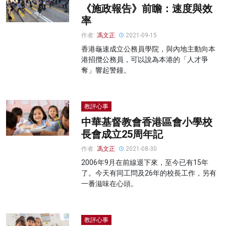
《施政報告》前瞻：速度與效
率
作者:
馮文正
2021-09-15
香港龜速成立公務員學院，與內地主動向本
港招攬公務員，可以說為本港的「人才爭
奪」響起警鐘。
教評心事
中華基督教會香港區會小學校
長會成立25周年記
作者:
馮文正
2021-08-30
2006年9月在前線退下來，至今已有15年
了。今天有同工問及26年的校長工作，另有
一番滋味在心頭。
教評心事