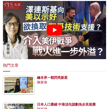
熱門文章
繪本界一顆閃亮新星
陳家偉
日本人口萎縮 中港須先謀劃免步其後塵
陸振球