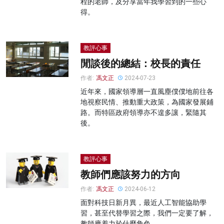
程的老師，及分享當年我學習到的一些心
得。
教評心事
閒談後的總結：校長的責任
作者:
馮文正
2024-07-23
近年來，國家領導層一直風塵僕僕地前往各
地視察民情、推動重大政策，為國家發展鋪
路。而特區政府領導亦不遑多讓，緊隨其
後。
教評心事
教師們應該努力的方向
作者:
馮文正
2024-06-12
面對科技日新月異，最近人工智能協助學
習，甚至代替學習之際，我們一定要了解，
教師應着力於什麼角色。