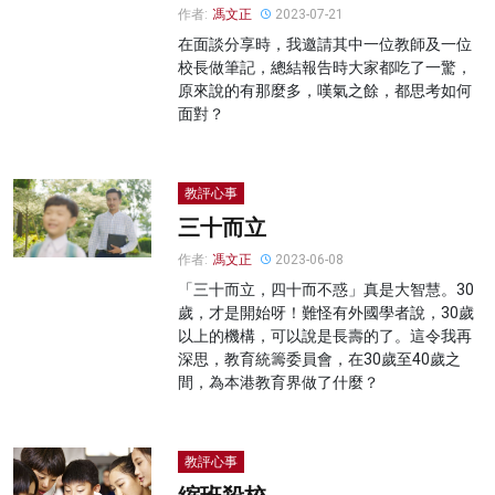
作者:
馮文正
2023-07-21
在面談分享時，我邀請其中一位教師及一位
校長做筆記，總結報告時大家都吃了一驚，
原來說的有那麼多，嘆氣之餘，都思考如何
面對？
教評心事
三十而立
作者:
馮文正
2023-06-08
「三十而立，四十而不惑」真是大智慧。30
歲，才是開始呀！難怪有外國學者說，30歲
以上的機構，可以說是長壽的了。這令我再
深思，教育統籌委員會，在30歲至40歲之
間，為本港教育界做了什麼？
教評心事