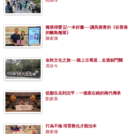
種菜得愛 記一本好書──讀吳燕青的《在香港
的離島種菜》
陳家偉
金秋文化之旅──踏上古蜀道，走過劍門關
馮珍今
從顧生岳到沈平：一個座右銘的兩代傳承
劉家美
行為不檢 培育教化才能治本
陳家偉