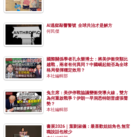
AI逃獄敲響警號 全球共治才是解方
何民傑
國際關係學者孔永樂博士：將美伊衝突類比
越戰，兩者有何異同？中國崛起能否為全球
格局發揮穩定效用？
本社編輯部
兔主席：美伊停戰協議變衝突導火線，雙方
為何重啟戰爭？伊朗一早洞悉特朗普虛張聲
勢？
本社編輯部
書展2026｜葉劉淑儀：最喜歡姐姐角色 無官
職說話包袱少