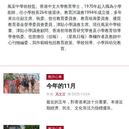
風采中學前校監。香港中文大學教育學士，1970年起入職為小學
名家榜
老師，任小學校長26年後退休。教育評議會1994年成立後，多年
來出任副主席、執委。曾任教育委員會、教育統籌委員會、優質
灼見活動
教育基金督導委員會委員，津貼小學議會主席。現任風采中學校
董、津貼小學議會顧問、香港初等教育研究學會及小學教育領導
關於我們
學會執委。也曾擔任《信報》、《星島日報》專欄作者及教師中
心刊物編委，寫作範疇包括教育政策、學校領導、小學與幼兒教
育。
教評心事
今年的11月
作者:
馮文正
2025-12-04
最近的五年，對香港來說十分重要。本港近
期經濟、民生、文化等活力指標優良。
教評心事