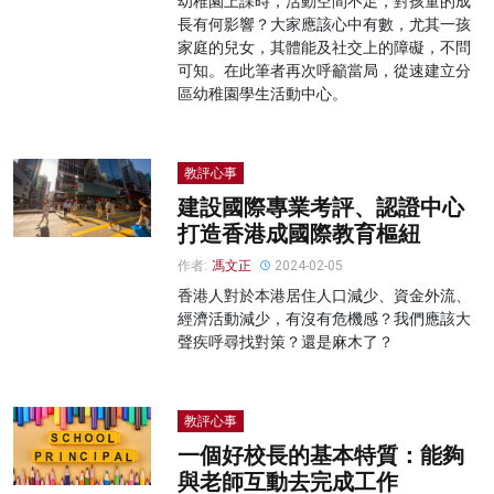
幼稚園上課時，活動空間不足，對孩童的成
長有何影響？大家應該心中有數，尤其一孩
家庭的兒女，其體能及社交上的障礙，不問
可知。在此筆者再次呼籲當局，從速建立分
區幼稚園學生活動中心。
教評心事
建設國際專業考評、認證中心
打造香港成國際教育樞紐
作者:
馮文正
2024-02-05
香港人對於本港居住人口減少、資金外流、
經濟活動減少，有沒有危機感？我們應該大
聲疾呼尋找對策？還是麻木了？
教評心事
一個好校長的基本特質：能夠
與老師互動去完成工作