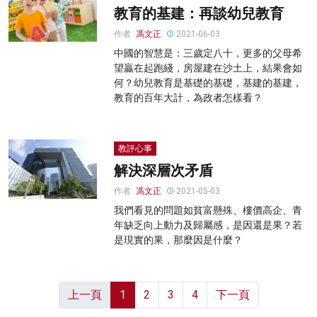
教育的基建：再談幼兒教育
作者:
馮文正
2021-06-03
中國的智慧是：三歲定八十，更多的父母希
望贏在起跑綫，房屋建在沙土上，結果會如
何？幼兒教育是基礎的基礎，基建的基建，
教育的百年大計，為政者怎樣看？
教評心事
解決深層次矛盾
作者:
馮文正
2021-05-03
我們看見的問題如貧富懸殊、樓價高企、青
年缺乏向上動力及歸屬感，是因還是果？若
是現實的果，那麼因是什麼？
上一頁
1
2
3
4
下一頁