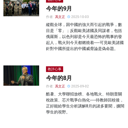
今年的9月
作者:
馮文正
2025-10-03
縱觀全球，因中國的強大而引起的戰爭，數
目是「零」；反觀歐美諸國及同謀者，包括
俄羅斯，以色列卻是今天最恐怖的戰事的發
起人，戰火到今天都燃燒着──可見歐美諸國
針對中國所提出的中國威脅論是偽命題。
教評心事
今年的8月
作者:
馮文正
2025-09-02
酷暑、大學聯招放榜、各地戰火、特朗普關
稅政策、芯片戰爭白熱化──待教師回校後，
正好能給學生分析講解8月的諸多要聞，擴闊
學生的視野。