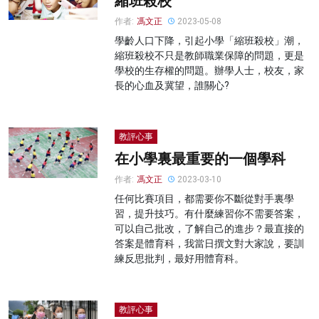
縮班殺校
作者:
馮文正
2023-05-08
學齡人口下降，引起小學「縮班殺校」潮，
縮班殺校不只是教師職業保障的問題，更是
學校的生存權的問題。辦學人士，校友，家
長的心血及冀望，誰關心?
教評心事
在小學裏最重要的一個學科
作者:
馮文正
2023-03-10
任何比賽項目，都需要你不斷從對手裏學
習，提升技巧。有什麼練習你不需要答案，
可以自己批改，了解自己的進步？最直接的
答案是體育科，我當日撰文對大家說，要訓
練反思批判，最好用體育科。
教評心事