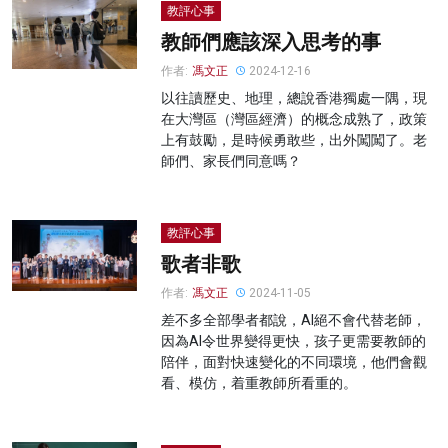
教評心事
教師們應該深入思考的事
作者:
馮文正
2024-12-16
以往讀歷史、地理，總說香港獨處一隅，現
在大灣區（灣區經濟）的概念成熟了，政策
上有鼓勵，是時候勇敢些，出外闖闖了。老
師們、家長們同意嗎？
教評心事
歌者非歌
作者:
馮文正
2024-11-05
差不多全部學者都說，AI絕不會代替老師，
因為AI令世界變得更快，孩子更需要教師的
陪伴，面對快速變化的不同環境，他們會觀
看、模仿，着重教師所看重的。