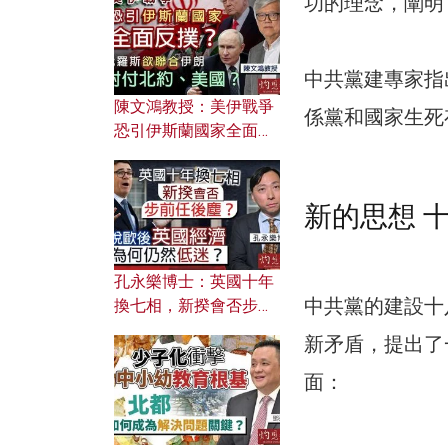
功的理念，闡明
文之美？ 日常寫作如何
應用？
中共黨建專家指
陳文鴻教授：美伊戰爭
係黨和國家生死
恐引伊斯蘭國家全面反
撲？ 俄羅斯欲聯合伊朗
對付北約美國？
新的思想 
孔永樂博士：英國十年
中共黨的建設十
換七相，新揆會否步前
任後塵？脫歐後英國經
新矛盾，提出了
濟為何仍然低迷？
面：