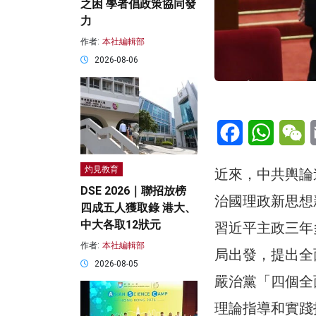
之困 學者倡政策協同發
力
作者:
本社編輯部
2026-08-06
Facebook
WhatsA
W
灼見教育
近來，中共輿論
DSE 2026｜聯招放榜
治國理政新思想
四成五人獲取錄 港大、
中大各取12狀元
習近平主政三年
作者:
本社編輯部
局出發，提出全
2026-08-05
嚴治黨「四個全
理論指導和實踐