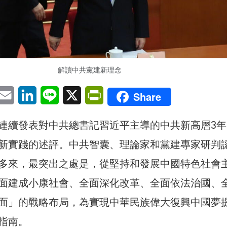
解讀中共黨建新理念
pp
eChat
Email
LinkedIn
Line
X
PrintFriendly
Share
連續發表對中共總書記習近平主導的中共新高層3年
新實踐的述評。中共智囊、理論家和黨建專家研判
多來，最突出之處是，從堅持和發展中國特色社會
面建成小康社會、全面深化改革、全面依法治國、
面」的戰略布局，為實現中華民族偉大復興中國夢
指南。