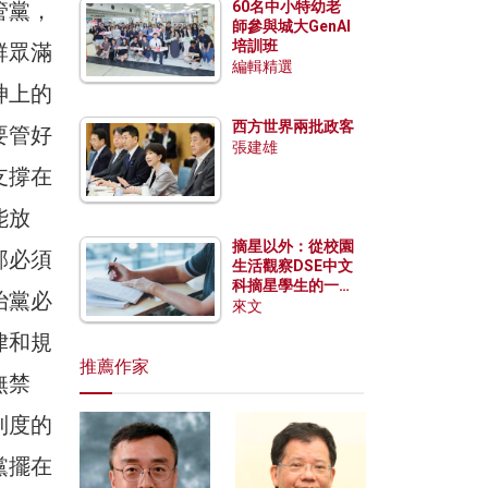
管黨，
60名中小特幼老
師參與城大GenAI
培訓班
群眾滿
編輯精選
神上的
西方世界兩批政客
要管好
張建雄
支撐在
能放
摘星以外：從校園
部必須
生活觀察DSE中文
科摘星學生的一點
治黨必
特質
來文
律和規
推薦作家
無禁
制度的
黨擺在