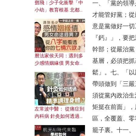
一、「黨的領導
鄧飛：少子化衝擊「中
小幼」教育根基 北都如
才能管好黨；從
何成為解決問題關鍵？
意是黨做好一切
『鈣』」，要把
幹部；從嚴治黨
曆法家侯天同：遇到多
基層，必須把抓
少感情姻緣債 男女命途
迥異？ 從八字能看透你
鬆」。七、「以
的七情六欲？
帶頭做到「三嚴
須從黨內政治生
矩挺在前面」，
左常波中醫： 從痛症到
內科病 針灸如何透過解
區，全覆蓋、零
筋結 精準調理身體？
籠子裏。十一、