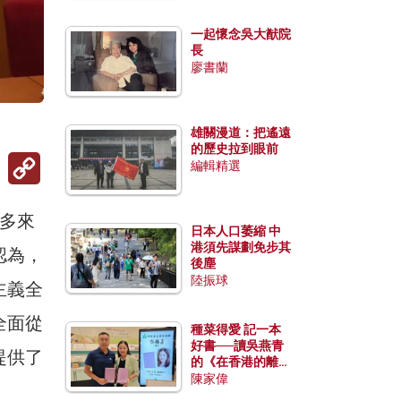
一起懷念吳大猷院
長
廖書蘭
雄關漫道：把遙遠
的歷史拉到眼前
Copy
編輯精選
Link
多來
日本人口萎縮 中
港須先謀劃免步其
認為，
後塵
陸振球
主義全
全面從
種菜得愛 記一本
好書──讀吳燕青
提供了
的《在香港的離島
種菜》
陳家偉