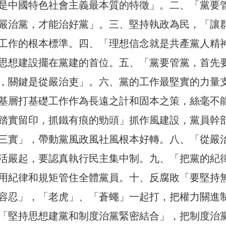
是中國特色社會主義最本質的特徵」。二、「黨要
嚴治黨，才能治好黨」。三、堅持執政為民，「讓
工作的根本標準。四、「理想信念就是共產黨人精
思想建設擺在黨建的首位。五、「黨要管黨，首先
，關鍵是從嚴治吏」。六、黨的工作最堅實的力量
基層打基礎工作作為長遠之計和固本之策，絲毫不
踏實留印，抓鐵有痕的勁頭」抓作風建設，黨員幹
三實」，帶動黨風政風社風根本好轉。八、「從嚴
活嚴起，要認真執行民主集中制。九、「把黨的紀
用紀律和規矩管住全體黨員。十、反腐敗「要堅持
容忍」，「老虎」、「蒼蠅」一起打，把權力關進
「堅持思想建黨和制度治黨緊密結合」，把制度治