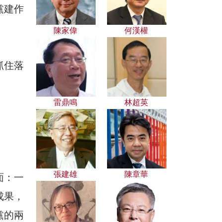
黨建作
陳家偉
何漢權
抓住落
雷鼎鳴
林超英
張建雄
陳章華
面：一
成果，
黨的兩