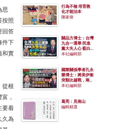
行為不檢 培育教
為思
化才能治本
陳家偉
答按照
要回答
關品方博士：台灣
條件下
九合一選舉 民進
黨大失人心 藍白
值和實
合作有望拿下七成
本社編輯部
以上縣市？
國際關係學者孔永
樂博士：將美伊衝
突類比越戰，兩者
，從根
有何異同？中國崛
本社編輯部
起能否為全球格局
發揮穩定效用？
豐富，
葛亮：見南山
主要着
編輯精選
久久為