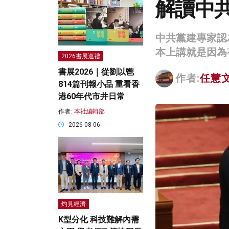
解讀中
中共黨建專家認
本上講就是因為
2026書展巡禮
書展2026｜從劉以鬯
作者:
任慧
814篇刊報小品 重看香
港60年代市井日常
作者:
本社編輯部
2026-08-06
灼見經濟
K型分化 科技難解內需