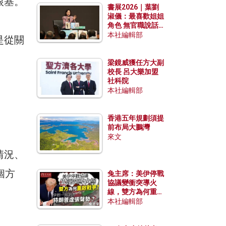
根基。
書展2026｜葉劉
淑儀：最喜歡姐姐
角色 無官職說話
包袱少
本社編輯部
是從關
梁鏡威獲任方大副
校長 呂大樂加盟
社科院
本社編輯部
香港五年規劃須提
前布局大鵬灣
來文
情況、
個方
兔主席：美伊停戰
協議變衝突導火
線，雙方為何重啟
戰爭？伊朗一早洞
本社編輯部
悉特朗普虛張聲
勢？