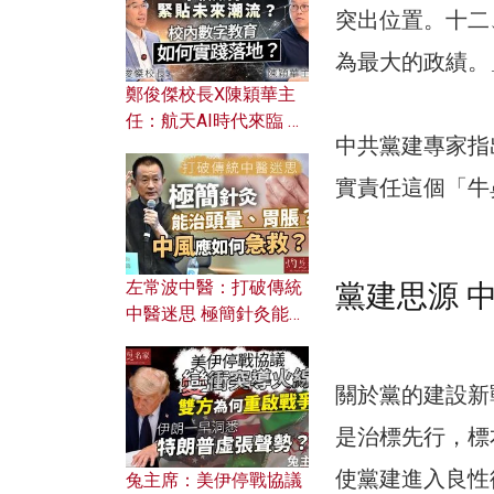
突出位置。十二
為最大的政績。
鄭俊傑校長X陳穎華主
任：航天AI時代來臨 學
中共黨建專家指
校如何緊貼未來潮流？
校內數字教育如何實踐
實責任這個「牛
落地？
左常波中醫：打破傳統
黨建思源 
中醫迷思 極簡針灸能治
頭暈、胃脹？中風應如
何急救？
關於黨的建設新
是治標先行，標
使黨建進入良性
兔主席：美伊停戰協議