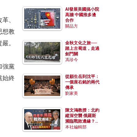
AI發展美國搞小院
高牆 中國推多邊
改革、
合作
關品方
思想教
從嚴。
金秋文化之旅──
踏上古蜀道，走過
劍門關
馮珍今
加強黨
從顧生岳到沈平：
黨始終
一個座右銘的兩代
傳承
劉家美
陳文鴻教授：北約
縱深空襲 俄羅斯
瀕臨戰敗邊緣？中
國零部件能左右戰
本社編輯部
局走向？