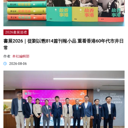
2026書展巡禮
書展2026｜從劉以鬯814篇刊報小品 重看香港60年代市井日
常
作者:
本社編輯部
2026-08-06