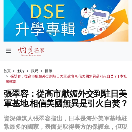
政局
教育
文化
財經
首頁
影片
政局
國際
張翠容：從高市獻媚外交到駐日美軍基地 相信美國無異是引火自焚？ | 本社
生活
編輯部
張翠容：從高市獻媚外交到駐日美
健康
軍基地 相信美國無異是引火自焚？
商業
科技
資深傳媒人張翠容指出，日本是海外美軍基地駐
紮最多的國家，表面是取得美方的保護傘，但現
影片