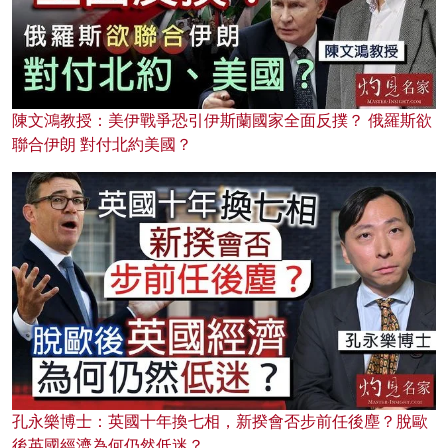
陳文鴻教授：美伊戰爭恐引伊斯蘭國家全面反撲？ 俄羅斯欲
聯合伊朗 對付北約美國？
孔永樂博士：英國十年換七相，新揆會否步前任後塵？脫歐
後英國經濟為何仍然低迷？