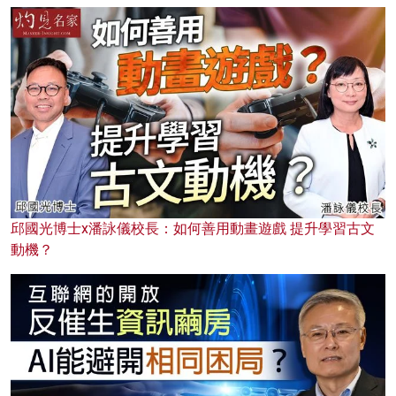
邱國光博士x潘詠儀校長：如何善用動畫遊戲 提升學習古文
動機？