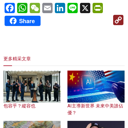
Facebook
WhatsApp
WeChat
Email
LinkedIn
Line
X
PrintFriendl
C
Share
Li
更多精采文章
包容乎？縱容也
AI主導新世界 未來中美誰佔
優？