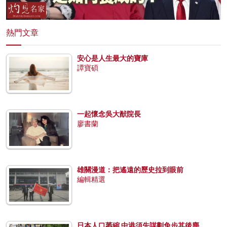
熱門文章
安心是人生最大的寶庫
譚寶碩
一起懷念吳大猷院長
廖書蘭
雄關漫道：把遙遠的歷史拉到眼前
編輯精選
日本人口萎縮 中港須先謀劃免步其後塵