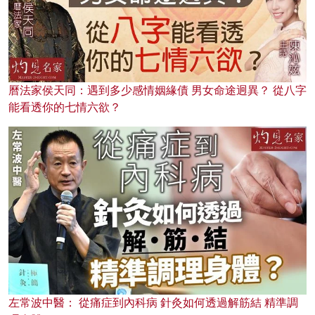
曆法家侯天同：遇到多少感情姻緣債 男女命途迥異？ 從八字
能看透你的七情六欲？
左常波中醫： 從痛症到內科病 針灸如何透過解筋結 精準調