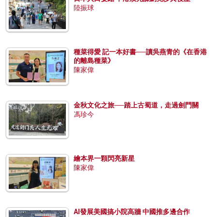
陸振球
種菜得愛 記一本好書──讀吳燕青的《在香港
的離島種菜》
陳家偉
金秋文化之旅──踏上古蜀道，走過劍門關
馮珍今
繪本界一顆閃亮新星
陳家偉
AI發展美國搞小院高牆 中國推多邊合作