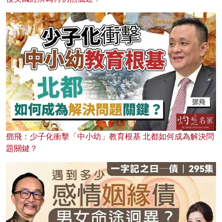
鄧飛：少子化衝擊「中小幼」教育根基 北都如何成為解決問
題關鍵？