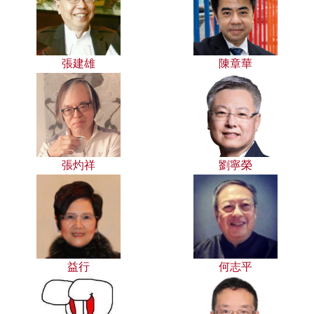
張建雄
陳章華
張灼祥
劉寧榮
益行
何志平