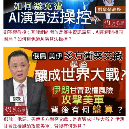
劉寧榮教授：互聯網的開放反催生資訊繭房，AI能避開相同
困局？如何避免遭AI演算法操控？
鄧飛：俄烏、美伊多方衝突交織，是否釀成世界大戰？ 伊朗
甘冒政權風險攻擊美軍，背後有何盤算？