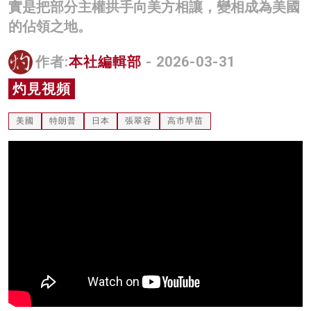
實是把部分主權拱手向美方相讓，變相成為美國
名家榜
的佔領之地。
灼見活動
作者:
本社編輯部
- 2026-03-31
關於我們
灼見視頻
美國
特朗普
日本
張翠容
高市早苗