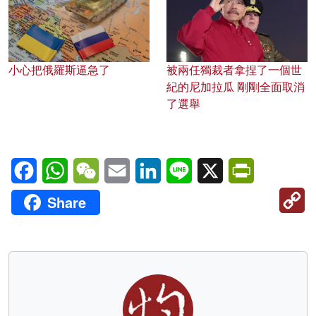
小心把俄羅斯逼急了
被兩任獨裁者拿捏了一個世
紀的尼加拉瓜 剛剛全面取消
了選舉
Facebook
WhatsApp
WeChat
Email
LinkedIn
Line
X
PrintFriendl
C
Share
Li