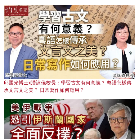
邱國光博士x潘詠儀校長：學習古文有何意義？ 粵語怎樣傳
承文言文之美？ 日常寫作如何應用？