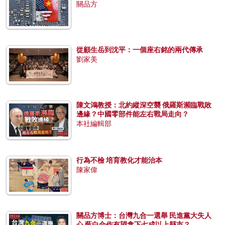
關品方
從顧生岳到沈平：一個座右銘的兩代傳承
劉家美
陳文鴻教授：北約縱深空襲 俄羅斯瀕臨戰敗
邊緣？中國零部件能左右戰局走向？
本社編輯部
行為不檢 培育教化才能治本
陳家偉
關品方博士：台灣九合一選舉 民進黨大失人
心 藍白合作有望拿下七成以上縣市？