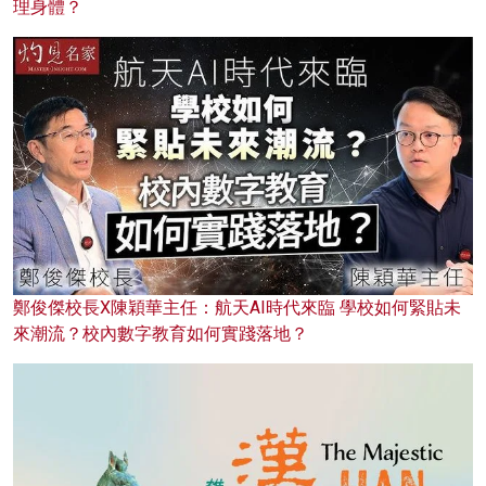
理身體？
鄭俊傑校長X陳穎華主任：航天AI時代來臨 學校如何緊貼未
來潮流？校內數字教育如何實踐落地？