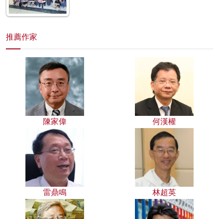
推薦作家
陳家偉
何漢權
雷鼎鳴
林超英