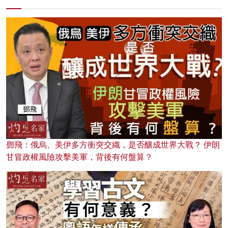
鄧飛：俄烏、美伊多方衝突交織，是否釀成世界大戰？ 伊朗
甘冒政權風險攻擊美軍，背後有何盤算？