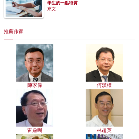
學生的一點特質
來文
推薦作家
陳家偉
何漢權
雷鼎鳴
林超英