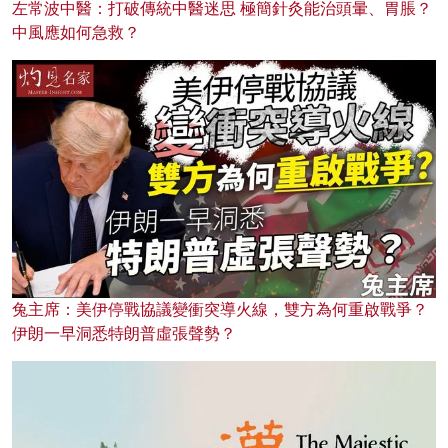
左常波中醫：打破傳統中醫迷思 極簡針灸能治頭暈、胃脹？
中風應如何急救？
兔主席：美伊停戰協議變衝突導火線，雙方為何重啟戰爭？
伊朗一早洞悉特朗普虛張聲勢？