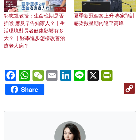
郭志銳教授：生命晚期是否
夏季新冠個案上升 專家預計
插喉 應及早告知家人？｜生
感染數星期內達至高峰
活環境對長者健康影響有多
大？ ｜醫學進步怎樣改善治
療老人病？
Facebook
WhatsApp
WeChat
Email
LinkedIn
Line
X
PrintFriendl
C
Share
Li