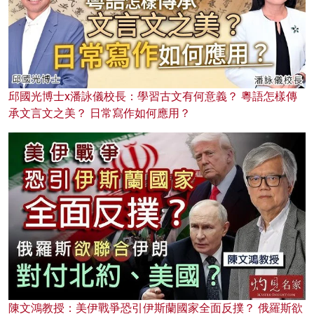
邱國光博士x潘詠儀校長：學習古文有何意義？ 粵語怎樣傳
承文言文之美？ 日常寫作如何應用？
陳文鴻教授：美伊戰爭恐引伊斯蘭國家全面反撲？ 俄羅斯欲