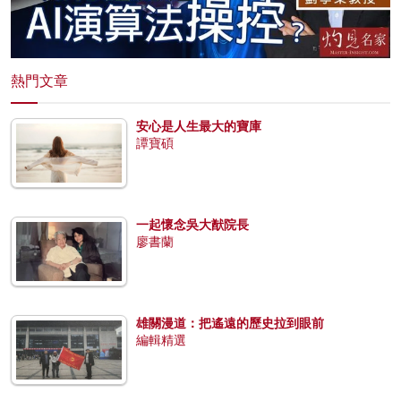
熱門文章
安心是人生最大的寶庫
譚寶碩
一起懷念吳大猷院長
廖書蘭
雄關漫道：把遙遠的歷史拉到眼前
編輯精選