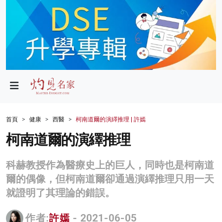
政局
教育
文化
財經
首頁
健康
西醫
柯南道爾的演繹推理 | 許嫣
生活
柯南道爾的演繹推理
健康
科赫教授作為醫療史上的巨人，同時也是柯南道
商業
爾的偶像，但柯南道爾卻通過演繹推理只用一天
就證明了其理論的錯誤。
科技
影片
作者:
許嫣
- 2021-06-05