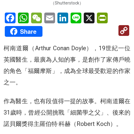
（Shutterstock）
Facebook
WhatsApp
WeChat
Email
LinkedIn
Line
X
PrintFriendl
C
Share
Li
柯南道爾（Arthur Conan Doyle），19世紀一位
英國醫生，最廣為人知的事，是創作了家傳戶曉
的角色「福爾摩斯」，成為全球最受歡迎的作家
之一。
作為醫生，也有段值得一提的故事。柯南道爾在
31歲時，曾經公開挑戰「細菌學之父」、後來的
諾貝爾獎得主羅伯特·科赫（Robert Koch）。