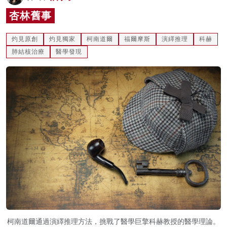
名家榜
杏林舊事
灼見活動
灼見原創
灼見獨家
柯南道爾
福爾摩斯
演繹推理
科赫
肺結核治療
醫學發現
關於我們
柯南道爾通過演繹推理方法，挑戰了醫學巨擎科赫教授的醫學理論。