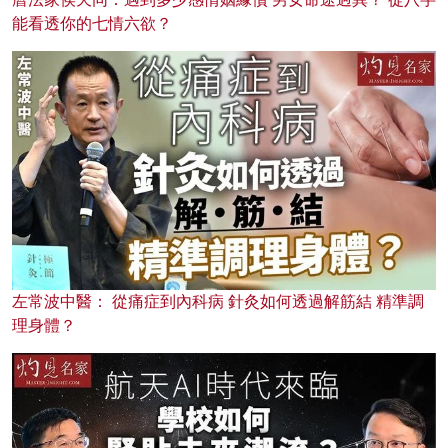
能看透你的七情六欲？
左常波中醫： 從痛症到內科病 針灸如何透過解筋結 精準調
理身體？