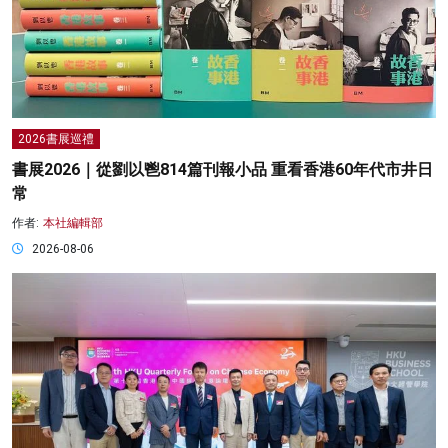
2026書展巡禮
書展2026｜從劉以鬯814篇刊報小品 重看香港60年代市井日
常
作者:
本社編輯部
2026-08-06