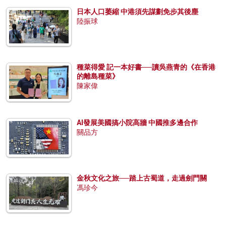
日本人口萎縮 中港須先謀劃免步其後塵
陸振球
種菜得愛 記一本好書──讀吳燕青的《在香港
的離島種菜》
陳家偉
AI發展美國搞小院高牆 中國推多邊合作
關品方
金秋文化之旅──踏上古蜀道，走過劍門關
馮珍今