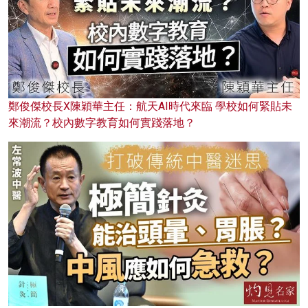
鄭俊傑校長X陳穎華主任：航天AI時代來臨 學校如何緊貼未
來潮流？校內數字教育如何實踐落地？