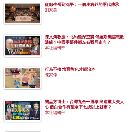
從顧生岳到沈平：一個座右銘的兩代傳承
劉家美
陳文鴻教授：北約縱深空襲 俄羅斯瀕臨戰敗
邊緣？中國零部件能左右戰局走向？
本社編輯部
行為不檢 培育教化才能治本
陳家偉
關品方博士：台灣九合一選舉 民進黨大失人
心 藍白合作有望拿下七成以上縣市？
本社編輯部