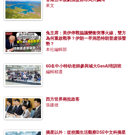
來文
兔主席：美伊停戰協議變衝突導火線，雙方
為何重啟戰爭？伊朗一早洞悉特朗普虛張聲
勢？
本社編輯部
60名中小特幼老師參與城大GenAI培訓班
編輯精選
西方世界兩批政客
張建雄
摘星以外：從校園生活觀察DSE中文科摘星