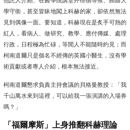
他託人介紹、在醫學院講堂外徘徊等候、賄賂大
學守衛，甚至冒昧地闖上科赫的家，卻依然無法
見到偶像一面。要知道，科赫現在是炙手可熱的
紅人，看病人、做研究、教學、應付傳媒、處理
行政，日程極為忙碌，等閒人不能隨時約見；而
柯南道爾只是個名不經傳的英國小醫生，沒有學
術貢獻或者專人介紹，根本無法接近。
柯南道爾懇求負責主持會議的貝格曼教授：「我
千山萬水來到這裡，可以給我一張演講的入場券
嗎？」
「福爾摩斯」上身推翻科赫理論