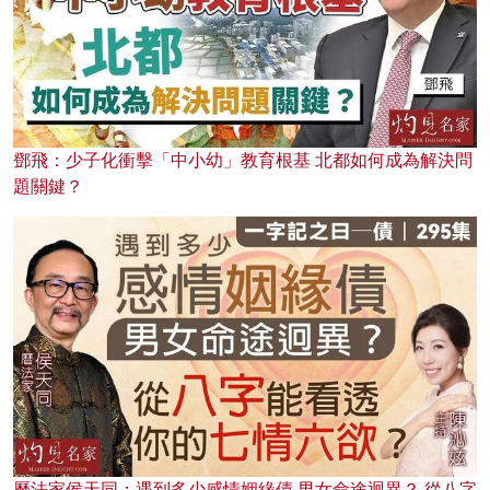
鄧飛：少子化衝擊「中小幼」教育根基 北都如何成為解決問
題關鍵？
曆法家侯天同：遇到多少感情姻緣債 男女命途迥異？ 從八字