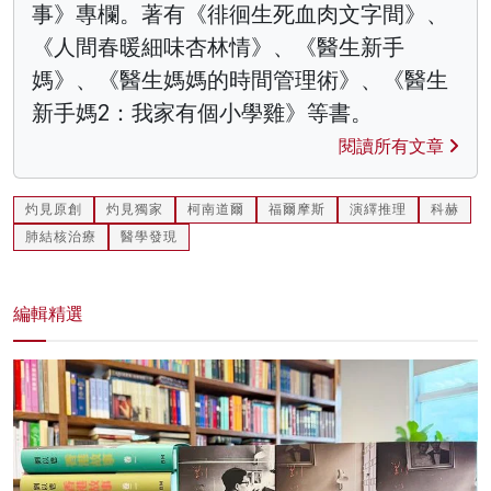
事》專欄。著有《徘徊生死血肉文字間》、
《人間春暖細味杏林情》、《醫生新手
媽》、《醫生媽媽的時間管理術》、《醫生
新手媽2：我家有個小學雞》等書。
閱讀所有文章
灼見原創
灼見獨家
柯南道爾
福爾摩斯
演繹推理
科赫
肺結核治療
醫學發現
編輯精選