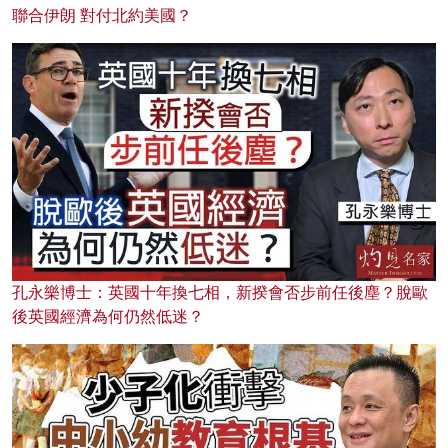
聯合伊朗 對付北約美國？
孔永樂博士：英國十年換七相，新揆會否步前任後塵？脫歐
後英國經濟為何仍然低迷？