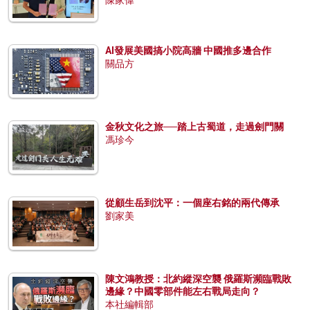
AI發展美國搞小院高牆 中國推多邊合作
關品方
金秋文化之旅──踏上古蜀道，走過劍門關
馮珍今
從顧生岳到沈平：一個座右銘的兩代傳承
劉家美
陳文鴻教授：北約縱深空襲 俄羅斯瀕臨戰敗
邊緣？中國零部件能左右戰局走向？
本社編輯部