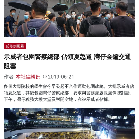
反修例風暴
示威者包圍警察總部 佔領夏慤道 灣仔金鐘交通
阻塞
作者:
本社編輯部
2019-06-21
多個大專院校的學生會今早發起不合作運動包圍政總。大批示威者佔
領夏慤道，其後包圍灣仔警察總部，要求與警務處處長盧偉聰對話。
下午，灣仔稅務大樓大堂及對開空地，亦被示威者佔據。