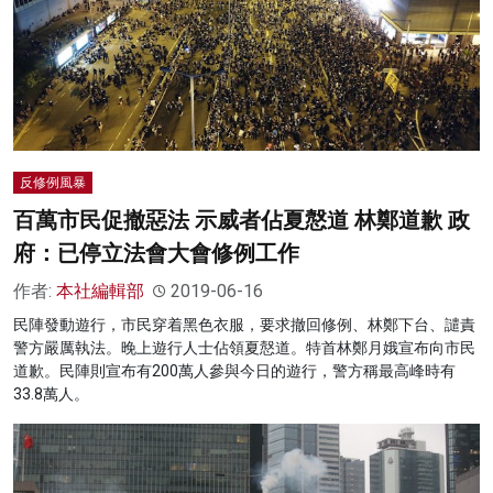
反修例風暴
百萬市民促撤惡法 示威者佔夏慤道 林鄭道歉 政
府：已停立法會大會修例工作
作者:
本社編輯部
2019-06-16
民陣發動遊行，市民穿着黑色衣服，要求撤回修例、林鄭下台、譴責
警方嚴厲執法。晚上遊行人士佔領夏慤道。特首林鄭月娥宣布向市民
道歉。民陣則宣布有200萬人參與今日的遊行，警方稱最高峰時有
33.8萬人。