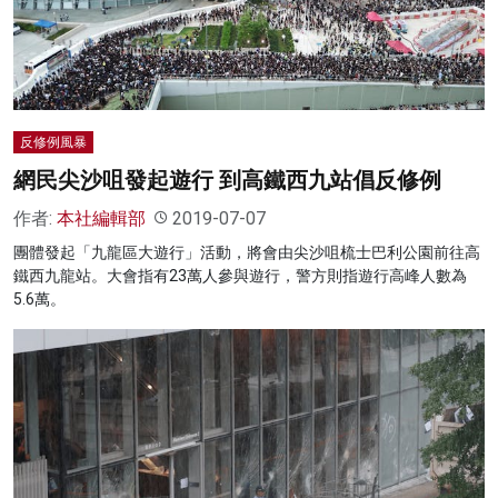
名家榜
灼見活動
關於我們
反修例風暴
網民尖沙咀發起遊行 到高鐵西九站倡反修例
作者:
本社編輯部
2019-07-07
團體發起「九龍區大遊行」活動，將會由尖沙咀梳士巴利公園前往高
鐵西九龍站。大會指有23萬人參與遊行，警方則指遊行高峰人數為
5.6萬。