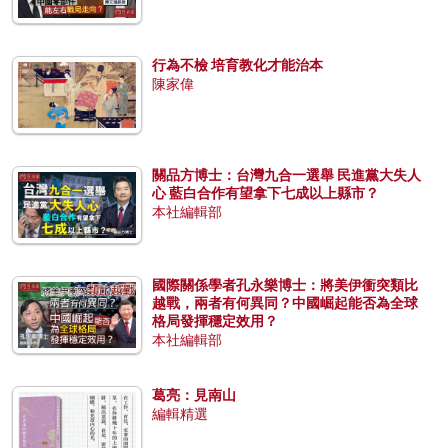
行為不檢 培育教化才能治本
陳家偉
關品方博士：台灣九合一選舉 民進黨大失人
心 藍白合作有望拿下七成以上縣市？
本社編輯部
國際關係學者孔永樂博士：將美伊衝突類比
越戰，兩者有何異同？中國崛起能否為全球
格局發揮穩定效用？
本社編輯部
葛亮：見南山
編輯精選