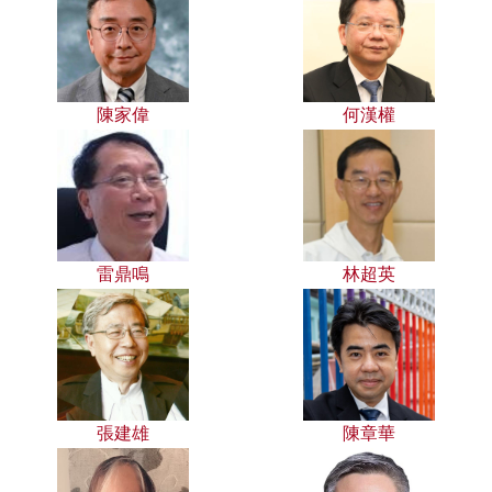
陳家偉
何漢權
雷鼎鳴
林超英
張建雄
陳章華