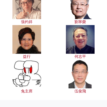
張灼祥
劉寧榮
益行
何志平
兔主席
伍俊飛