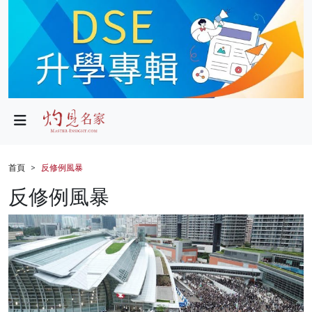
政局
教育
文化
財經
首頁
反修例風暴
生活
反修例風暴
健康
商業
科技
影片