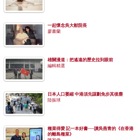
一起懷念吳大猷院長
廖書蘭
雄關漫道：把遙遠的歷史拉到眼前
編輯精選
日本人口萎縮 中港須先謀劃免步其後塵
陸振球
種菜得愛 記一本好書──讀吳燕青的《在香港
的離島種菜》
陳家偉