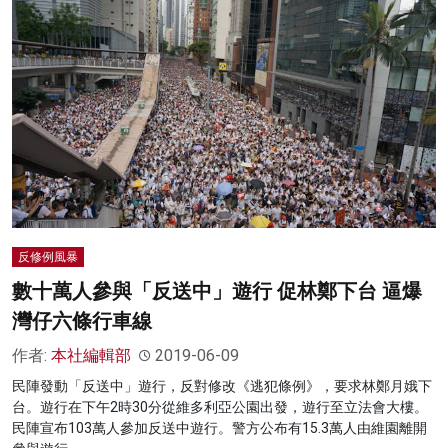
反修例風暴
數十萬人參與「反送中」遊行 促林鄭下台 逼爆
灣仔六條行車線
作者:
本社編輯部
2019-06-09
民陣發動「反送中」遊行，反對修改《逃犯條例》，要求林鄭月娥下
台。遊行在下午2時30分從維多利亞公園出發，遊行至立法會大樓。
民陣宣布103萬人參加反送中遊行。警方公布有15.3萬人由維園離開