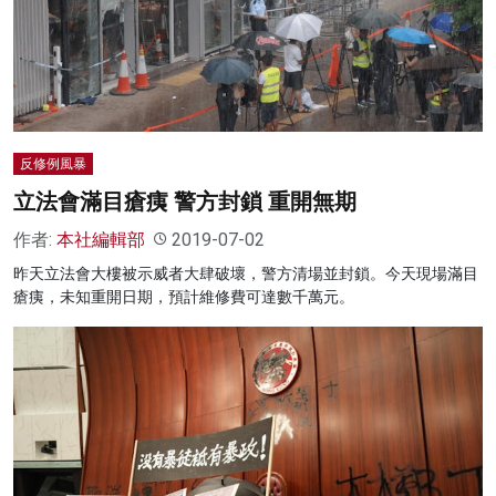
反修例風暴
立法會滿目瘡痍 警方封鎖 重開無期
作者:
本社編輯部
2019-07-02
昨天立法會大樓被示威者大肆破壞，警方清場並封鎖。今天現場滿目
瘡痍，未知重開日期，預計維修費可達數千萬元。