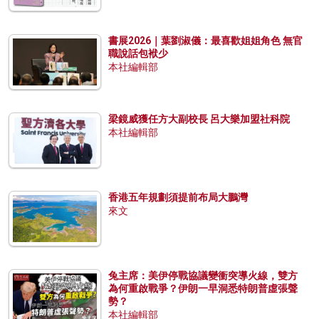
書展2026｜葉劉淑儀：最喜歡姐姐角色 無官
職說話包袱少
本社編輯部
梁鏡威獲任方大副校長 呂大樂加盟社科院
本社編輯部
香港五年規劃須提前布局大鵬灣
來文
兔主席：美伊停戰協議變衝突導火線，雙方
為何重啟戰爭？伊朗一早洞悉特朗普虛張聲
勢？
本社編輯部