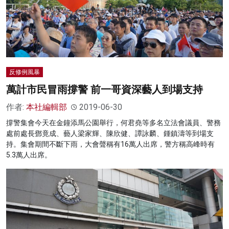
反修例風暴
萬計市民冒雨撐警 前一哥資深藝人到場支持
作者:
本社編輯部
2019-06-30
撐警集會今天在金鐘添馬公園舉行，何君堯等多名立法會議員、警務
處前處長鄧竟成、藝人梁家輝、陳欣健、譚詠麟、鍾鎮濤等到場支
持。集會期間不斷下雨，大會聲稱有16萬人出席，警方稱高峰時有
5.3萬人出席。