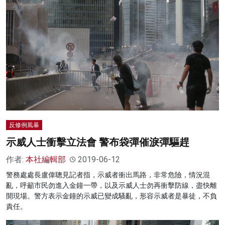
反修例風暴
示威人士衝擊立法會 警布袋彈催淚彈驅趕
作者:
本社編輯部
2019-06-12
警務處處長盧偉聰見記者指，示威者衝出馬路，非常危險，情況混
亂，呼籲市民勿進入金鐘一帶，以及示威人士勿再衝擊防線，盡快離
開現場。警方表示金鐘的示威已變成騷亂，形容示威者是暴徒，不負
責任。