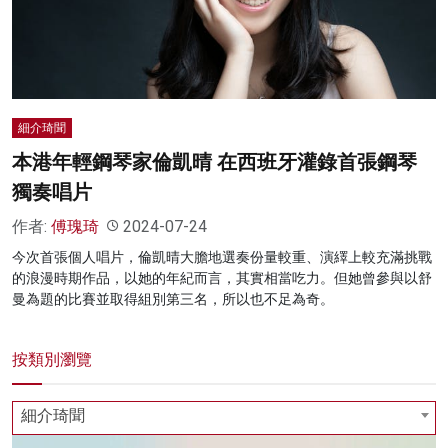
名家榜
灼見活動
關於我們
細介琦聞
本港年輕鋼琴家倫凱晴 在西班牙灌錄首張鋼琴
獨奏唱片
作者:
傅瑰琦
2024-07-24
今次首張個人唱片，倫凱晴大膽地選奏份量較重、演繹上較充滿挑戰
的浪漫時期作品，以她的年紀而言，其實相當吃力。但她曾參與以舒
曼為題的比賽並取得組別第三名，所以也不足為奇。
按類別瀏覽
細介琦聞