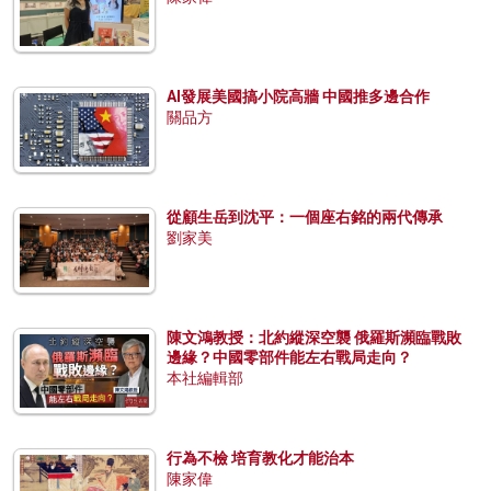
AI發展美國搞小院高牆 中國推多邊合作
關品方
從顧生岳到沈平：一個座右銘的兩代傳承
劉家美
陳文鴻教授：北約縱深空襲 俄羅斯瀕臨戰敗
邊緣？中國零部件能左右戰局走向？
本社編輯部
行為不檢 培育教化才能治本
陳家偉