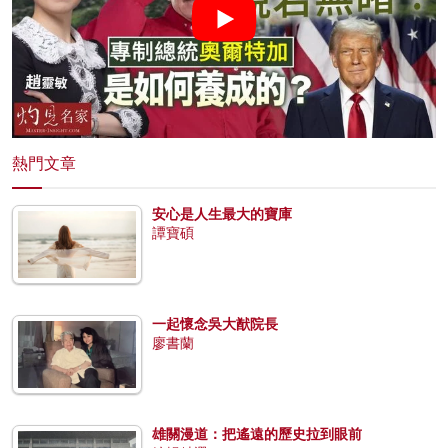
熱門文章
安心是人生最大的寶庫
譚寶碩
一起懷念吳大猷院長
廖書蘭
雄關漫道：把遙遠的歷史拉到眼前