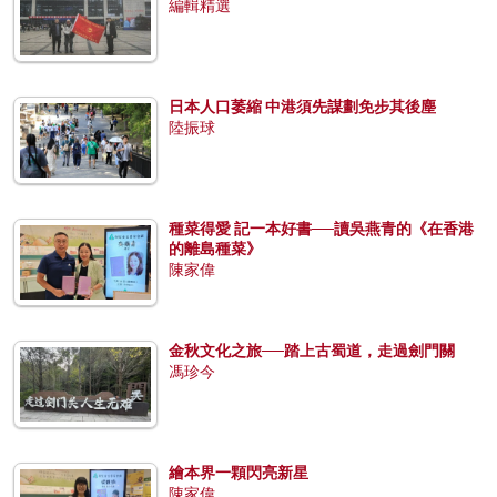
編輯精選
日本人口萎縮 中港須先謀劃免步其後塵
陸振球
種菜得愛 記一本好書──讀吳燕青的《在香港
的離島種菜》
陳家偉
金秋文化之旅──踏上古蜀道，走過劍門關
馮珍今
繪本界一顆閃亮新星
陳家偉