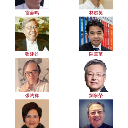
雷鼎鳴
林超英
張建雄
陳章華
張灼祥
劉寧榮