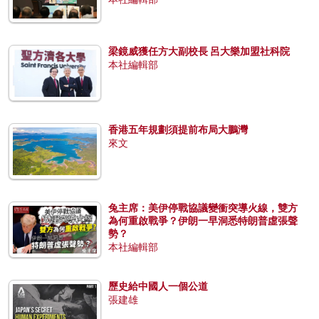
梁鏡威獲任方大副校長 呂大樂加盟社科院
本社編輯部
香港五年規劃須提前布局大鵬灣
來文
兔主席：美伊停戰協議變衝突導火線，雙方
為何重啟戰爭？伊朗一早洞悉特朗普虛張聲
勢？
本社編輯部
歷史給中國人一個公道
張建雄