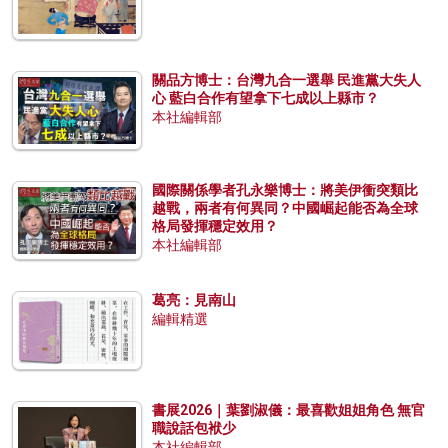
關品方博士：台灣九合一選舉 民進黨大失人
心 藍白合作有望拿下七成以上縣市？
本社編輯部
國際關係學者孔永樂博士：將美伊衝突類比
越戰，兩者有何異同？中國崛起能否為全球
格局發揮穩定效用？
本社編輯部
葛亮：見南山
編輯精選
書展2026｜葉劉淑儀：最喜歡姐姐角色 無官
職說話包袱少
本社編輯部