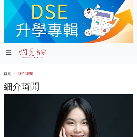
政局
教育
文化
財經
首頁
細介琦聞
生活
細介琦聞
健康
商業
科技
影片