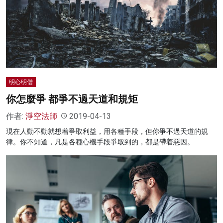
名家榜
灼見活動
關於我們
明心明僧
你怎麼爭 都爭不過天道和規矩
作者:
淨空法師
2019-04-13
現在人動不動就想着爭取利益，用各種手段，但你爭不過天道的規
律。你不知道，凡是各種心機手段爭取到的，都是帶着惡因。