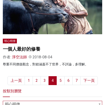
明心明僧
一個人最好的修養
作者:
淨空法師
2018-08-04
尊重不同價值觀念，對錯涵蓋不了世界，不評論，多理解。
上一頁
1
2
3
4
5
6
7
下一頁
按類別瀏覽
明心明僧