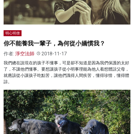
明心明僧
你不能養我一輩子，為何從小嬌慣我？
作者:
淨空法師
2018-11-17
我們總在說現在的孩子不懂事，可是卻不知道是因為我們保護的太好
了，不讓他們懂事。要想讓孩子從小明事理能為他人着想體諒父母，
就應該從小讓孩子吃點苦，讓他們識得人間疾苦，懂得珍惜，懂得體
諒。