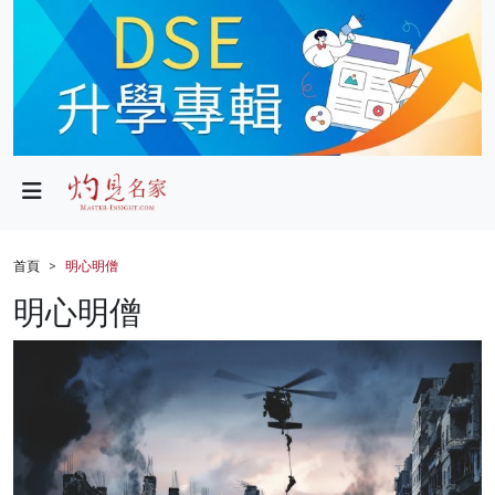
政局
教育
文化
財經
首頁
明心明僧
生活
明心明僧
健康
商業
科技
影片