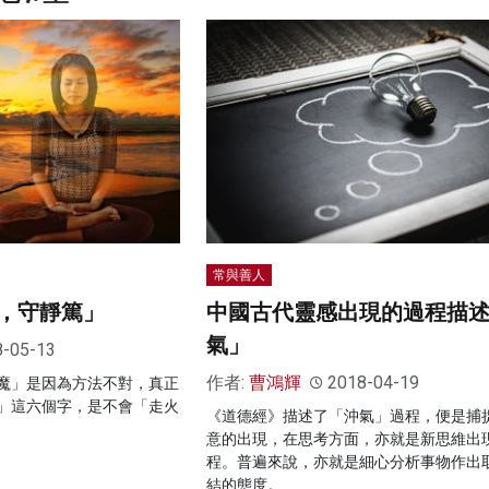
常與善人
，守靜篤」
中國古代靈感出現的過程描
氣」
8-05-13
作者:
曹鴻輝
2018-04-19
魔」是因為方法不對，真正
」這六個字，是不會「走火
《道德經》描述了「沖氣」過程，便是捕
意的出現，在思考方面，亦就是新思維出
程。普遍來說，亦就是細心分析事物作出
結的態度。