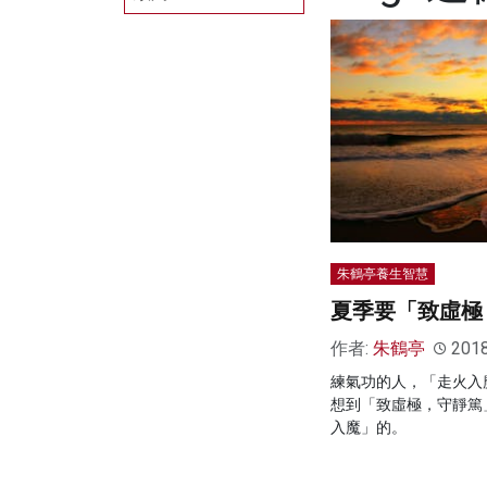
朱鶴亭養生智慧
夏季要「致虛極
作者:
朱鶴亭
201
練氣功的人，「走火入
想到「致虛極，守靜篤
入魔」的。