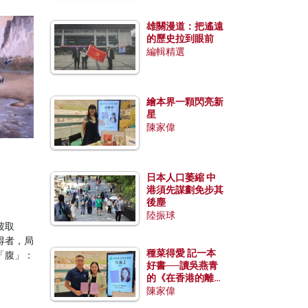
雄關漫道：把遙遠
的歷史拉到眼前
編輯精選
繪本界一顆閃亮新
星
陳家偉
日本人口萎縮 中
港須先謀劃免步其
後塵
陸振球
彼取
得者，局
種菜得愛 記一本
「腹」：
好書──讀吳燕青
的《在香港的離島
種菜》
陳家偉