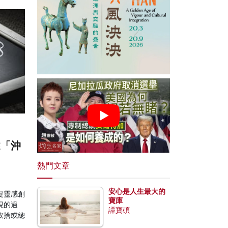
述「沖
熱門文章
安心是人生最大的
捉靈感創
寶庫
現的過
譚寶碩
取捨或總