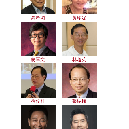
高希均
黃珍妮
蔣匡文
林超英
徐俊祥
張樹槐