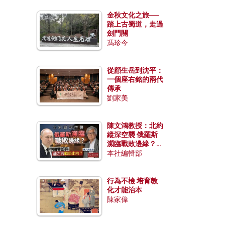
金秋文化之旅──
踏上古蜀道，走過
劍門關
馮珍今
從顧生岳到沈平：
一個座右銘的兩代
傳承
劉家美
陳文鴻教授：北約
縱深空襲 俄羅斯
瀕臨戰敗邊緣？中
國零部件能左右戰
本社編輯部
局走向？
行為不檢 培育教
化才能治本
陳家偉