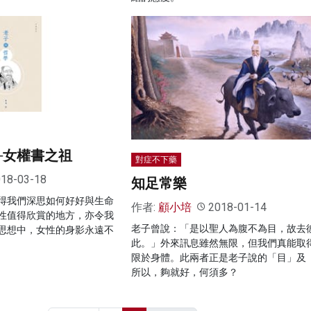
─女權書之祖
對症不下藥
18-03-18
知足常樂
得我們深思如何好好與生命
作者:
顧小培
2018-01-14
性值得欣賞的地方，亦令我
老子曾說：「是以聖人為腹不為目，故去
思想中，女性的身影永遠不
此。」外來訊息雖然無限，但我們真能取
限於身體。此兩者正是老子說的「目」及
所以，夠就好，何須多？