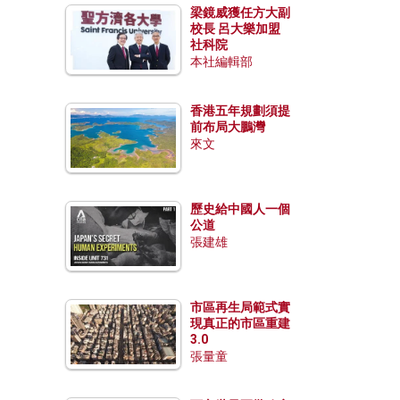
梁鏡威獲任方大副
校長 呂大樂加盟
社科院
本社編輯部
香港五年規劃須提
前布局大鵬灣
來文
歷史給中國人一個
公道
張建雄
市區再生局範式實
現真正的市區重建
3.0
張量童