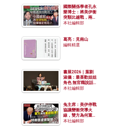
國際關係學者孔永
樂博士：將美伊衝
突類比越戰，兩者
有何異同？中國崛
本社編輯部
起能否為全球格局
發揮穩定效用？
葛亮：見南山
編輯精選
書展2026｜葉劉
淑儀：最喜歡姐姐
角色 無官職說話
包袱少
本社編輯部
兔主席：美伊停戰
協議變衝突導火
線，雙方為何重啟
戰爭？伊朗一早洞
本社編輯部
悉特朗普虛張聲
勢？