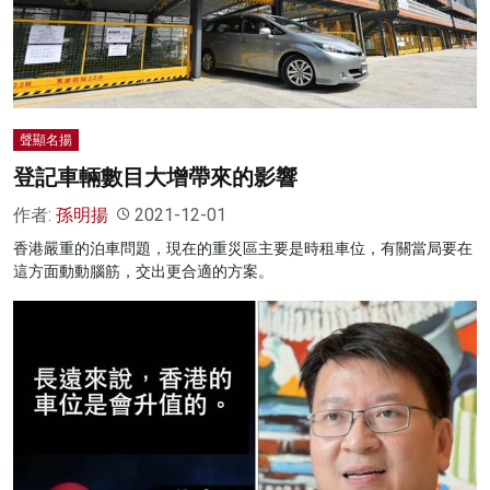
名家榜
灼見活動
關於我們
聲顯名揚
登記車輛數目大增帶來的影響
作者:
孫明揚
2021-12-01
香港嚴重的泊車問題，現在的重災區主要是時租車位，有關當局要在
這方面動動腦筋，交出更合適的方案。