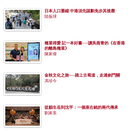
日本人口萎縮 中港須先謀劃免步其後塵
陸振球
種菜得愛 記一本好書──讀吳燕青的《在香港
的離島種菜》
陳家偉
金秋文化之旅──踏上古蜀道，走過劍門關
馮珍今
從顧生岳到沈平：一個座右銘的兩代傳承
劉家美