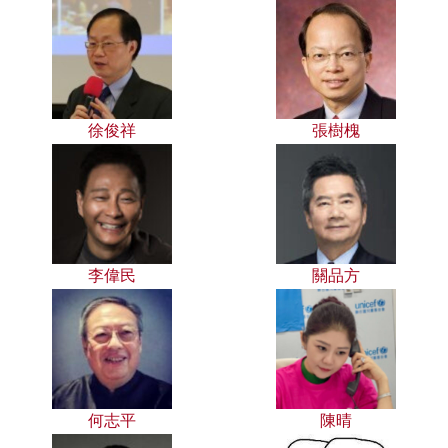
徐俊祥
張樹槐
李偉民
關品方
何志平
陳晴