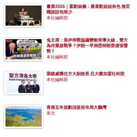
書展2026｜葉劉淑儀：最喜歡姐姐角色 無官
職說話包袱少
本社編輯部
兔主席：美伊停戰協議變衝突導火線，雙方
為何重啟戰爭？伊朗一早洞悉特朗普虛張聲
勢？
本社編輯部
梁鏡威獲任方大副校長 呂大樂加盟社科院
本社編輯部
香港五年規劃須提前布局大鵬灣
來文