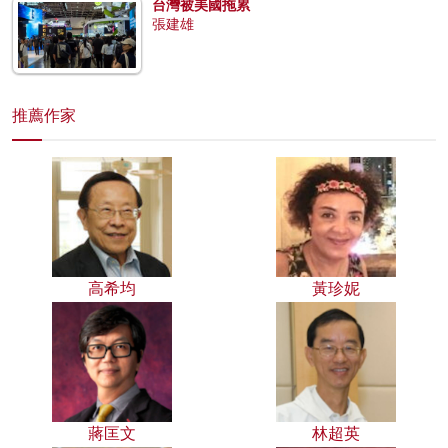
台灣被美國拖累
張建雄
推薦作家
高希均
黃珍妮
蔣匡文
林超英