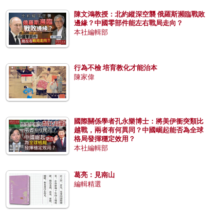
陳文鴻教授：北約縱深空襲 俄羅斯瀕臨戰敗
邊緣？中國零部件能左右戰局走向？
本社編輯部
行為不檢 培育教化才能治本
陳家偉
國際關係學者孔永樂博士：將美伊衝突類比
越戰，兩者有何異同？中國崛起能否為全球
格局發揮穩定效用？
本社編輯部
葛亮：見南山
編輯精選