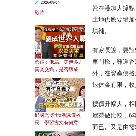
2026-08-04
資在港加大據點
影片
土地供應要增加
填補。
有家長說，要預
車門檻，難道香
鄧飛：俄烏、美伊多方
衝突交織，是否釀成世
外，在資產價格
界大戰？ 伊朗甘冒政權
退休金有限，收
風險攻擊美軍，背後有
何盤算？
樓價升幅大，相
屋苑做比較，6
邱國光博士x潘詠儀校
長：學習古文有何意
而已。又是由需
義？ 粵語怎樣傳承文言