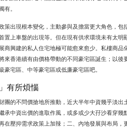
獨有。
政策出現根本變化，主動參與及擔當更大角色，包
首置上車盤的出現等。但在現有供求環境未有太明
展商興建的私人住宅地極可能愈來愈少。私樓商品
將來香港續有由價格帶動的不同豪宅區誕生；以後
級豪宅區、中等豪宅區或低廉豪宅區吧。
」有所煩惱
財團的不問價搶地所推動，近大半年中資幾乎淡出
繼承中資出價的進取作風，或多或少大孖沙看穿幾
再在壓抑需求政策上加辣；二、內地發展與布局，