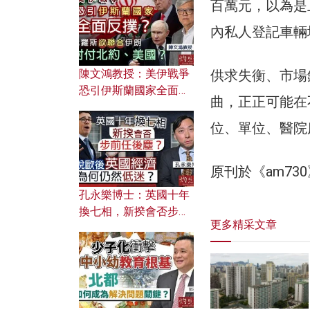
文之美？ 日常寫作如何
百萬元，以為是
應用？
內私人登記車輛
供求失衡、市場
陳文鴻教授：美伊戰爭
恐引伊斯蘭國家全面反
曲，正正可能在
撲？ 俄羅斯欲聯合伊朗
對付北約美國？
位、單位、醫院
原刊於《am7
孔永樂博士：英國十年
換七相，新揆會否步前
更多精采文章
任後塵？脫歐後英國經
濟為何仍然低迷？