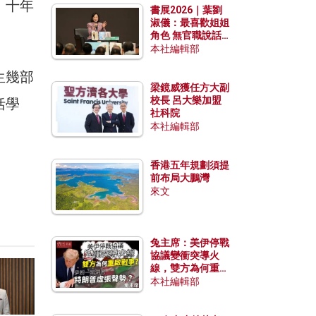
，十年
書展2026｜葉劉
淑儀：最喜歡姐姐
角色 無官職說話
包袱少
本社編輯部
生幾部
梁鏡威獲任方大副
校長 呂大樂加盟
括學
社科院
本社編輯部
香港五年規劃須提
前布局大鵬灣
來文
兔主席：美伊停戰
協議變衝突導火
線，雙方為何重啟
戰爭？伊朗一早洞
本社編輯部
悉特朗普虛張聲
勢？