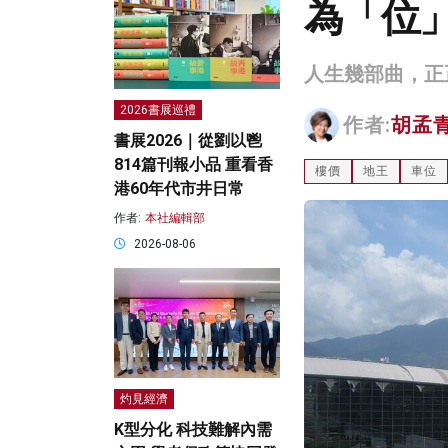
為「位」
人生幾部曲，正
2026書展巡禮
作者:
胡孟
書展2026｜從劉以鬯
814篇刊報小品 重看香
樓價
地王
車位
港60年代市井日常
作者:
本社編輯部
2026-08-06
灼見經濟
K型分化 科技難解內需