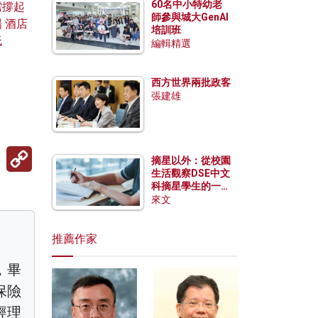
60名中小特幼老
需撐起
師參與城大GenAI
 酒店
培訓班
低
編輯精選
西方世界兩批政客
張建雄
Copy
摘星以外：從校園
Link
生活觀察DSE中文
科摘星學生的一點
特質
來文
推薦作家
，畢
保險
經理