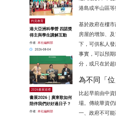
港島或半山區等
灼見教育
基於政府在樓市
港大亞洲科學營 四諾獎
房屋的增加、及
得主與學生講解互動
下，可供私人發
作者:
本社編輯部
2026-08-04
事實，可以預期
分，或只在於超
為不同「位
2026書展巡禮
比起早前由中資
書展2026｜廣東歌如何
場。傳統華資仍
陪伴我們好好過日子？
作者:
本社編輯部
一、政府不可能