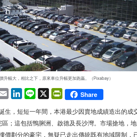
價升幅大，相比之下，原來車位升幅更加跑贏。（Pixabay）
pp
eChat
Email
LinkedIn
Line
X
PrintFriendly
Share
誕生，短短一年間，本港最少因賣地成績造出的成
宅區；這包括鴨脷洲、啟德及長沙灣。市場搶地，地
樓價劃分的豪宅，無疑已走出傳統既有地域限制，