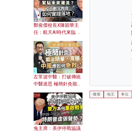
鄭俊傑校長X陳穎華主
任：航天AI時代來臨 學
校如何緊貼未來潮流？
校內數字教育如何實踐
落地？
左常波中醫：打破傳統
中醫迷思 極簡針灸能治
頭暈、胃脹？中風應如
樓價
地王
車位
何急救？
兔主席：美伊停戰協議