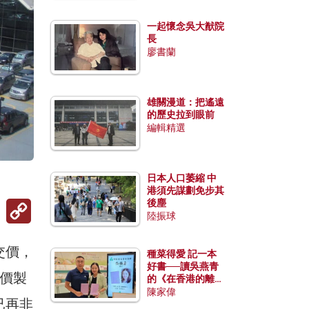
一起懷念吳大猷院
長
廖書蘭
雄關漫道：把遙遠
的歷史拉到眼前
編輯精選
日本人口萎縮 中
港須先謀劃免步其
Copy
後塵
Link
陸振球
交價，
種菜得愛 記一本
好書──讀吳燕青
價製
的《在香港的離島
種菜》
陳家偉
已再非