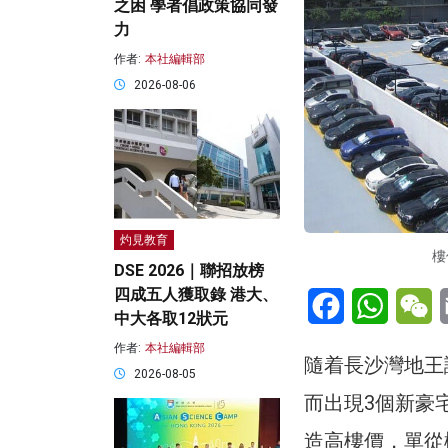
之困 學者倡政策協同發
力
作者:
本社編輯部
2026-08-06
灼見教育
樓
DSE 2026｜聯招放榜
四成五人獲取錄 港大、
Facebook
WhatsA
W
中大各取12狀元
作者:
本社編輯部
隨着長沙灣地王
2026-08-05
而出現3個新豪
造高樓價，單從