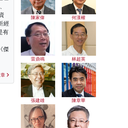
事、
資
陳家偉
何漢權
析經
是有
《傑
、
雷鼎鳴
林超英
文章
張建雄
陳章華