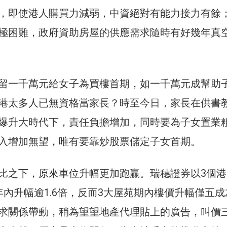
，即使港人購買力減弱，中資絕對有能力接力有餘
極困難，政府資助房屋的供應需求隨時有好幾年真
留一千萬元給女子為買樓首期，如一千萬元成幫助
港太多人已無資格當家長？時至今日，家長在供書
爆升大時代下，責任負擔增加，同時要為子女置業
入增加無望，唯有要靠炒股票儲定子女首期。
比之下，原來車位升幅更加跑贏。瑞穗證券以3個港
年內升幅逾1.6倍，反而3大屋苑期內樓價升幅僅五成
求關係帶動，稍為望望地產代理貼上的廣告，叫價