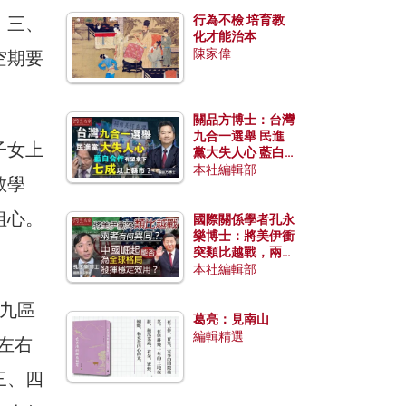
；三、
行為不檢 培育教
化才能治本
陳家偉
空期要
關品方博士：台灣
九合一選舉 民進
子女上
黨大失人心 藍白
合作有望拿下七成
本社編輯部
教學
以上縣市？
粗心。
國際關係學者孔永
樂博士：將美伊衝
突類比越戰，兩者
有何異同？中國崛
本社編輯部
起能否為全球格局
發揮穩定效用？
九區
葛亮：見南山
編輯精選
左右
三、四