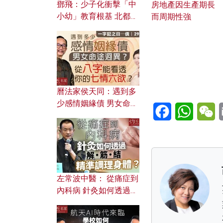
鄧飛：少子化衝擊「中
房地產因生產期長
小幼」教育根基 北都如
而周期性強
何成為解決問題關鍵？
曆法家侯天同：遇到多
少感情姻緣債 男女命途
Facebook
WhatsA
W
迥異？ 從八字能看透你
的七情六欲？
左常波中醫： 從痛症到
內科病 針灸如何透過解
筋結 精準調理身體？