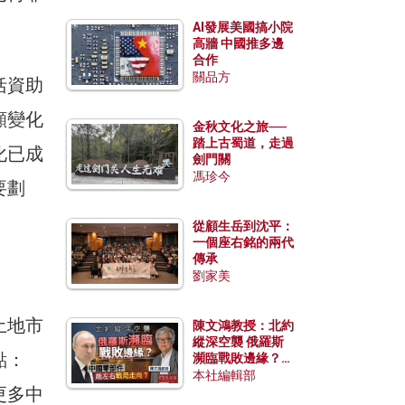
AI發展美國搞小院
高牆 中國推多邊
合作
關品方
括資助
顯變化
金秋文化之旅──
踏上古蜀道，走過
化已成
劍門關
馮珍今
要劃
從顧生岳到沈平：
一個座右銘的兩代
傳承
劉家美
土地市
陳文鴻教授：北約
縱深空襲 俄羅斯
點：
瀕臨戰敗邊緣？中
國零部件能左右戰
本社編輯部
更多中
局走向？