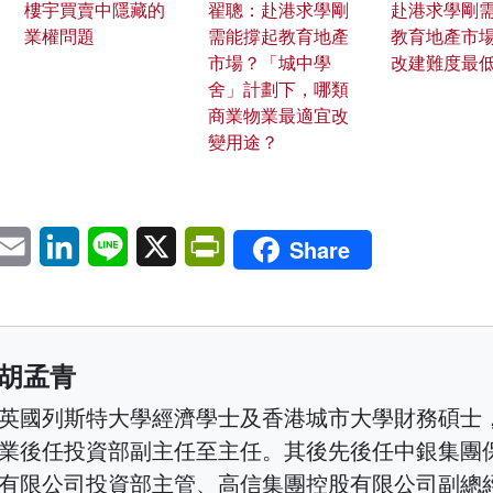
樓宇買賣中隱藏的
翟聰：赴港求學剛
赴港求學剛
業權問題
需能撐起教育地產
教育地產市場
市場？「城中學
改建難度最
舍」計劃下，哪類
商業物業最適宜改
變用途？
pp
eChat
Email
LinkedIn
Line
X
PrintFriendly
Share
胡孟青
英國列斯特大學經濟學士及香港城市大學財務碩士
業後任投資部副主任至主任。其後先後任中銀集團
有限公司投資部主管、高信集團控股有限公司副總