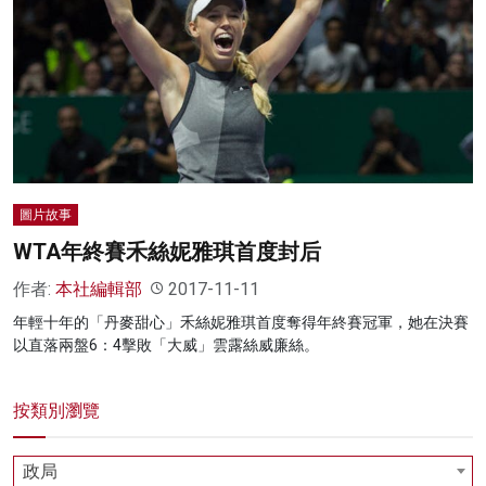
名家榜
灼見活動
關於我們
圖片故事
WTA年終賽禾絲妮雅琪首度封后
作者:
本社編輯部
2017-11-11
年輕十年的「丹麥甜心」禾絲妮雅琪首度奪得年終賽冠軍，她在決賽
以直落兩盤6：4擊敗「大威」雲露絲威廉絲。
按類別瀏覽
政局