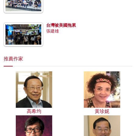
台灣被美國拖累
張建雄
推薦作家
高希均
黃珍妮