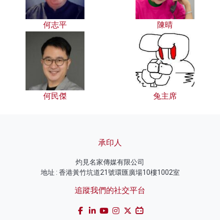
何志平
陳晴
何民傑
兔主席
承印人
灼見名家傳媒有限公司
地址 : 香港黃竹坑道21號環匯廣場10樓1002室
追蹤我們的社交平台