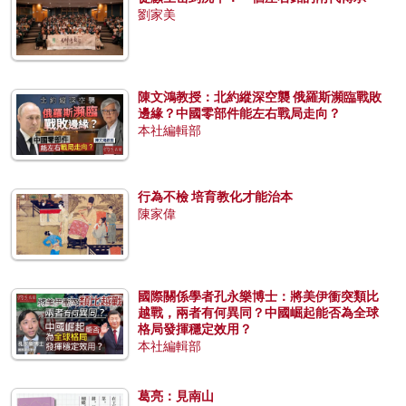
劉家美
陳文鴻教授：北約縱深空襲 俄羅斯瀕臨戰敗
邊緣？中國零部件能左右戰局走向？
本社編輯部
行為不檢 培育教化才能治本
陳家偉
國際關係學者孔永樂博士：將美伊衝突類比
越戰，兩者有何異同？中國崛起能否為全球
格局發揮穩定效用？
本社編輯部
葛亮：見南山