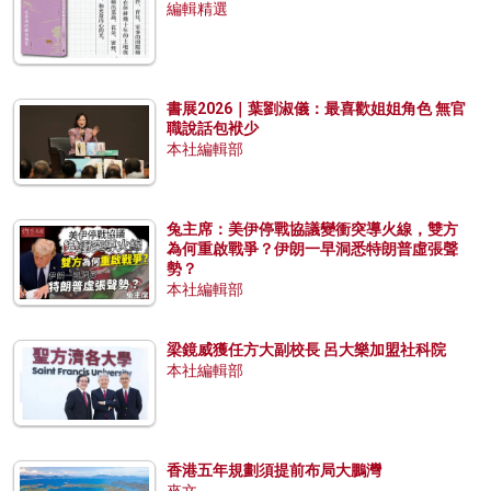
編輯精選
書展2026｜葉劉淑儀：最喜歡姐姐角色 無官
職說話包袱少
本社編輯部
兔主席：美伊停戰協議變衝突導火線，雙方
為何重啟戰爭？伊朗一早洞悉特朗普虛張聲
勢？
本社編輯部
梁鏡威獲任方大副校長 呂大樂加盟社科院
本社編輯部
香港五年規劃須提前布局大鵬灣