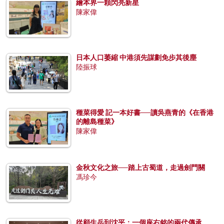
繪本界一顆閃亮新星
陳家偉
日本人口萎縮 中港須先謀劃免步其後塵
陸振球
種菜得愛 記一本好書──讀吳燕青的《在香港
的離島種菜》
陳家偉
金秋文化之旅──踏上古蜀道，走過劍門關
馮珍今
從顧生岳到沈平：一個座右銘的兩代傳承