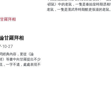
·碩鼠》中的老鼠，一隻是秦始皇時期丞相
老鼠，一隻是漢武帝時期酷吏張湯的老鼠
論甘羅拜相
7-10-27
問經典內容，更從《論
經》等書中向甘羅提出不少
流，一字不遺，處處表現不