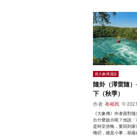
易大象傳淺說
隨卦（澤雷隨）
下（秋季）
作者:
布裕民
202
《大象傳》作者面對隨
出什麼啟示呢？他說「
是時至傍晚，要回到家
嚕叨，雖是小事，卻蘊