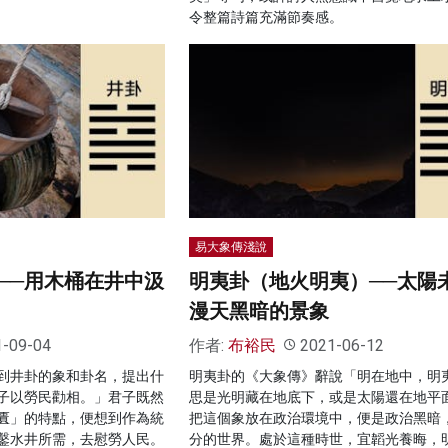
令整篇詩篇充滿節奏感。
易大象傳淺說
──用木桶在井中汲
明夷卦（地火明夷）──太陽
漫天黑暗的景象
1-09-04
作者:
布裕民
2021-06-12
到井卦的象和卦名，提出什
明夷卦的《大象傳》辭說「明在地中，明
子以勞民勸相。」君子既然
思是光明藏在地底下，或是太陽還在地平
匱」的特點，便想到作為統
把這個象放在政治環境中，便是政治黑暗
鑿水井所需，去慰勞人民。
分的世界。處於這種時世，宜韜光養晦，