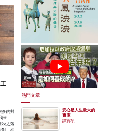
求工
熱門文章
安心是人生最大的
很多的對
寶庫
我來
譚寶碩
餐秋之落
求對，卻