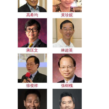
高希均
黃珍妮
蔣匡文
林超英
徐俊祥
張樹槐