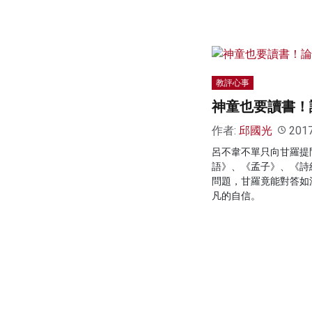
教評心事
神童也要讀書！
作者:
邱國光
201
呂不韋不單只向甘羅提
語》、《孟子》、《詩
問題，甘羅竟能對答如
凡的自信。