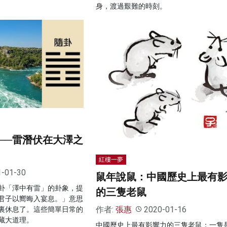
身，渡過艱難的時刻。
──雷潛伏在大澤之
紅樓一夢
1-01-30
鼠年說鼠：中國歷史上最有
卦「澤中有雷」的卦象，提
的三隻老鼠
君子以嚮晦入宴息。」意思
作者:
張惠
2020-01-16
裏休息了。這些簡單日常的
藏大道理。
中國歷史上最有影響力的三隻老鼠：一隻