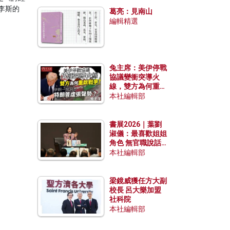
發揮穩定效用？
李斯的
葛亮：見南山
。
編輯精選
兔主席：美伊停戰
協議變衝突導火
線，雙方為何重啟
戰爭？伊朗一早洞
本社編輯部
悉特朗普虛張聲
勢？
書展2026｜葉劉
淑儀：最喜歡姐姐
角色 無官職說話
包袱少
本社編輯部
梁鏡威獲任方大副
校長 呂大樂加盟
社科院
本社編輯部