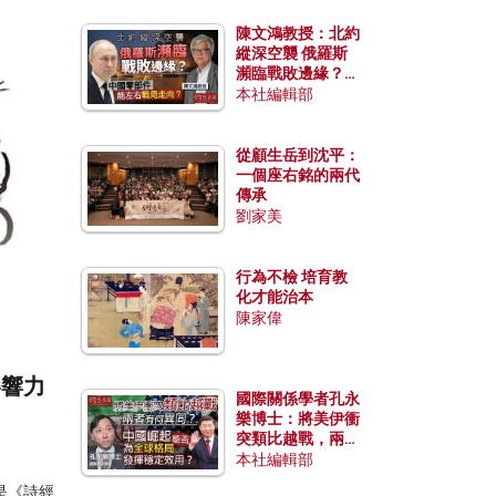
陳文鴻教授：北約
縱深空襲 俄羅斯
瀕臨戰敗邊緣？中
國零部件能左右戰
本社編輯部
局走向？
從顧生岳到沈平：
一個座右銘的兩代
傳承
劉家美
行為不檢 培育教
化才能治本
陳家偉
影響力
國際關係學者孔永
樂博士：將美伊衝
突類比越戰，兩者
有何異同？中國崛
本社編輯部
起能否為全球格局
是《詩經