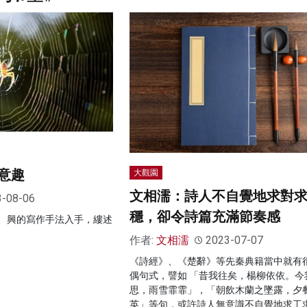
意趣
大觀園
文相濡：詩人不自覺地求對
3-08-06
穩，卻令詩篇充滿節奏感
、興的寫作手法入手，縷述
作者:
文相濡
2023-07-07
《詩經》、《楚辭》等先秦典籍當中就有
偶句式，譬如 「昔我往矣，楊柳依依。今
思，雨雪霏霏」，「朝飲木蘭之墜露，夕
英」等句，或許詩人無意識不自覺地求工