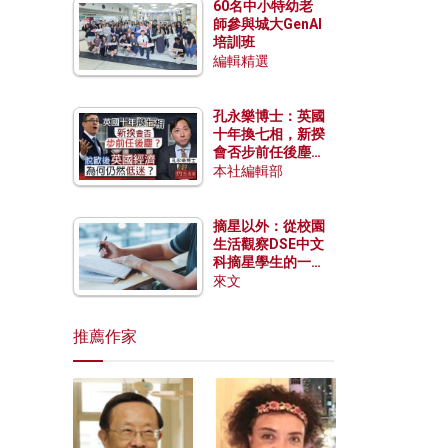
60名中小特幼老
師參與城大GenAI
培訓班
編輯精選
孔永樂博士：英國
十年換七相，新揆
會否步前任後塵？
脫歐後英國經濟為
本社編輯部
何仍然低迷？
摘星以外：從校園
生活觀察DSE中文
科摘星學生的一點
特質
來文
推薦作家