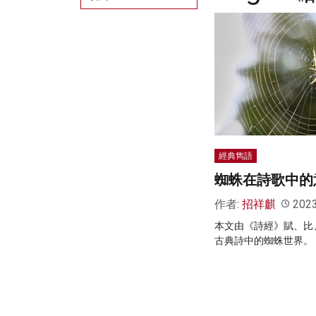
經典雋語
蜘蛛在詩歌中的
作者:
招祥麒
202
本文由《詩經》賦、比
古典詩中的蜘蛛世界。