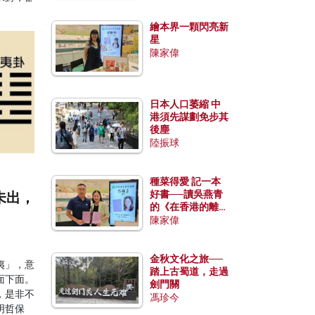
繪本界一顆閃亮新
星
陳家偉
日本人口萎縮 中
港須先謀劃免步其
後塵
陸振球
種菜得愛 記一本
好書──讀吳燕青
未出，
的《在香港的離島
種菜》
陳家偉
金秋文化之旅──
夷」，意
踏上古蜀道，走過
面下面。
劍門關
，是非不
馮珍今
明哲保