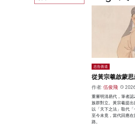
忠告善道
從黃宗羲啟蒙思
作者:
伍俊飛
202
重審明清易代，筆者認
族群對立。黃宗羲提出
以「天下之法」取代「
至今未竟，當代回應在
路。