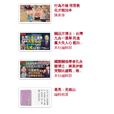
行為不檢 培育教
化才能治本
陳家偉
關品方博士：台灣
九合一選舉 民進
黨大失人心 藍白
合作有望拿下七成
本社編輯部
以上縣市？
國際關係學者孔永
樂博士：將美伊衝
突類比越戰，兩者
有何異同？中國崛
本社編輯部
起能否為全球格局
發揮穩定效用？
葛亮：見南山
編輯精選