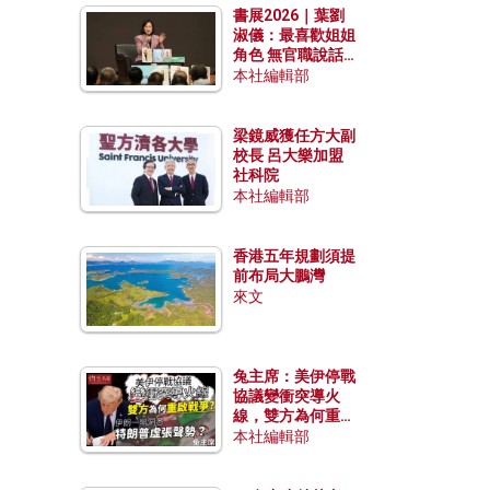
書展2026｜葉劉
淑儀：最喜歡姐姐
角色 無官職說話
包袱少
本社編輯部
梁鏡威獲任方大副
校長 呂大樂加盟
社科院
本社編輯部
香港五年規劃須提
前布局大鵬灣
來文
兔主席：美伊停戰
協議變衝突導火
線，雙方為何重啟
戰爭？伊朗一早洞
本社編輯部
悉特朗普虛張聲
勢？