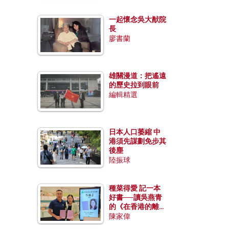
一起懷念吳大猷院
長
廖書蘭
雄關漫道：把遙遠
的歷史拉到眼前
編輯精選
日本人口萎縮 中
港須先謀劃免步其
後塵
陸振球
種菜得愛 記一本
好書──讀吳燕青
的《在香港的離島
種菜》
陳家偉