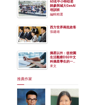
60名中小特幼老
師參與城大GenAI
培訓班
編輯精選
西方世界兩批政客
張建雄
摘星以外：從校園
生活觀察DSE中文
科摘星學生的一點
特質
來文
推薦作家