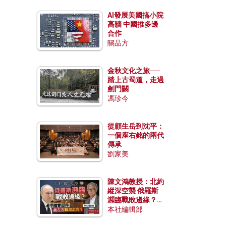
AI發展美國搞小院
高牆 中國推多邊
合作
關品方
金秋文化之旅──
踏上古蜀道，走過
劍門關
馮珍今
從顧生岳到沈平：
一個座右銘的兩代
傳承
劉家美
陳文鴻教授：北約
縱深空襲 俄羅斯
瀕臨戰敗邊緣？中
國零部件能左右戰
本社編輯部
局走向？