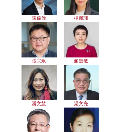
陳偉倫
楊佩珊
張宗永
趙靈敏
潘文慧
湯文亮