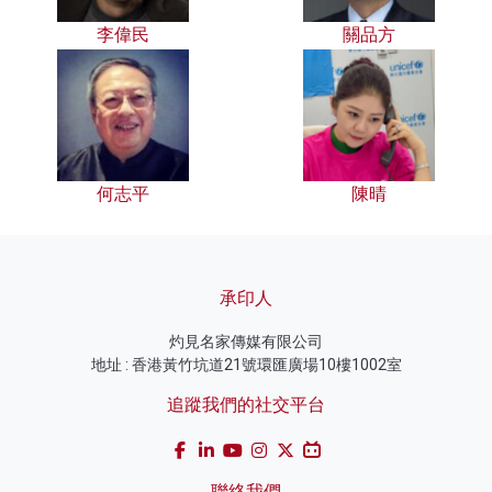
李偉民
關品方
何志平
陳晴
承印人
灼見名家傳媒有限公司
地址 : 香港黃竹坑道21號環匯廣場10樓1002室
追蹤我們的社交平台
聯絡我們