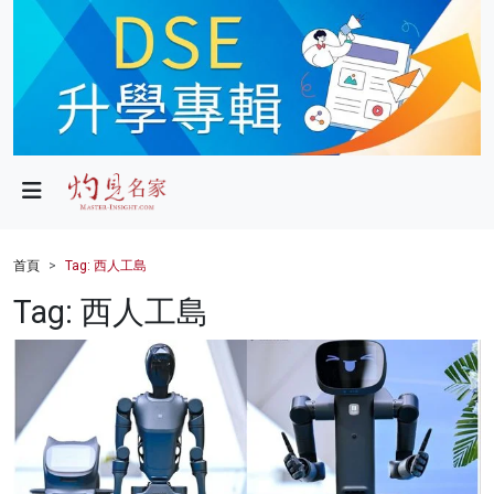
政局
教育
文化
財經
首頁
Tag: 西人工島
生活
Tag: 西人工島
健康
商業
科技
影片