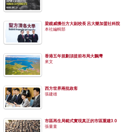
梁鏡威獲任方大副校長 呂大樂加盟社科院
本社編輯部
香港五年規劃須提前布局大鵬灣
來文
西方世界兩批政客
張建雄
市區再生局範式實現真正的市區重建3.0
張量童