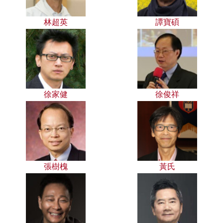
林超英
譚寶碩
徐家健
徐俊祥
張樹槐
黃氏