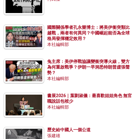
國際關係學者孔永樂博士：將美伊衝突類比
越戰，兩者有何異同？中國崛起能否為全球
格局發揮穩定效用？
本社編輯部
兔主席：美伊停戰協議變衝突導火線，雙方
為何重啟戰爭？伊朗一早洞悉特朗普虛張聲
勢？
本社編輯部
書展2026｜葉劉淑儀：最喜歡姐姐角色 無官
職說話包袱少
本社編輯部
歷史給中國人一個公道
張建雄