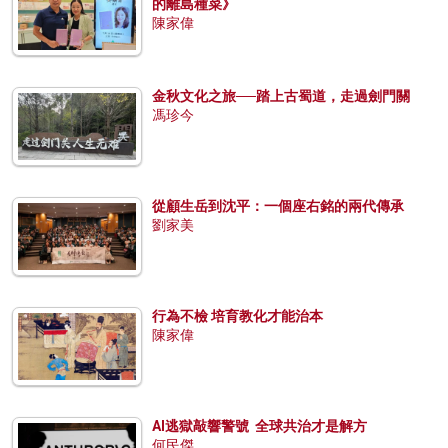
的離島種菜》
陳家偉
金秋文化之旅──踏上古蜀道，走過劍門關
馮珍今
從顧生岳到沈平：一個座右銘的兩代傳承
劉家美
行為不檢 培育教化才能治本
陳家偉
AI逃獄敲響警號 全球共治才是解方
何民傑