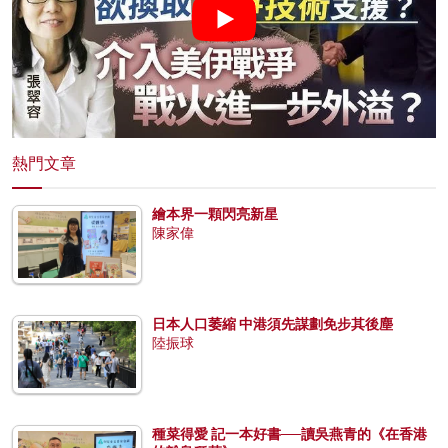
熱門文章
繪本界一顆閃亮新星
陳家偉
日本人口萎縮 中港須先謀劃免步其後塵
陸振球
種菜得愛 記一本好書──讀吳燕青的《在香港