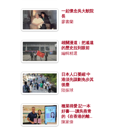
一起懷念吳大猷院
長
廖書蘭
雄關漫道：把遙遠
的歷史拉到眼前
編輯精選
日本人口萎縮 中
港須先謀劃免步其
後塵
陸振球
種菜得愛 記一本
好書──讀吳燕青
的《在香港的離島
種菜》
陳家偉