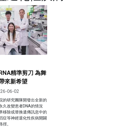
NA精準剪刀 為舞
帶來新希望
26-06-02
院的研究團隊開發出全新的
永久改變患者DNA的情況
準移除或替換遺傳訊息中的
蹈症等神經退化性疾病開闢
路徑。