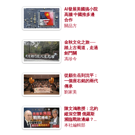
AI發展美國搞小院
高牆 中國推多邊
合作
關品方
金秋文化之旅──
踏上古蜀道，走過
劍門關
馮珍今
從顧生岳到沈平：
一個座右銘的兩代
傳承
劉家美
陳文鴻教授：北約
縱深空襲 俄羅斯
瀕臨戰敗邊緣？中
國零部件能左右戰
本社編輯部
局走向？