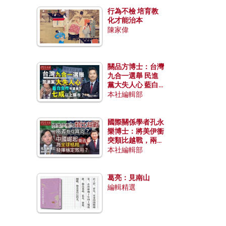
行為不檢 培育教
化才能治本
陳家偉
關品方博士：台灣
九合一選舉 民進
黨大失人心 藍白
合作有望拿下七成
本社編輯部
以上縣市？
國際關係學者孔永
樂博士：將美伊衝
突類比越戰，兩者
有何異同？中國崛
本社編輯部
起能否為全球格局
發揮穩定效用？
葛亮：見南山
編輯精選