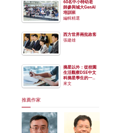
60名中小特幼老
師參與城大GenAI
培訓班
編輯精選
西方世界兩批政客
張建雄
摘星以外：從校園
生活觀察DSE中文
科摘星學生的一點
特質
來文
推薦作家