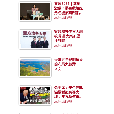
書展2026｜葉劉
淑儀：最喜歡姐姐
角色 無官職說話
包袱少
本社編輯部
梁鏡威獲任方大副
校長 呂大樂加盟
社科院
本社編輯部
香港五年規劃須提
前布局大鵬灣
來文
兔主席：美伊停戰
協議變衝突導火
線，雙方為何重啟
戰爭？伊朗一早洞
本社編輯部
悉特朗普虛張聲
勢？