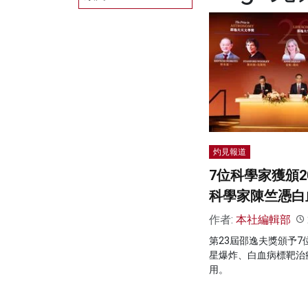
灼見報道
7位科學家獲頒2
科學家陳竺憑白
作者:
本社編輯部
第23屆邵逸夫獎頒予
星爆炸、白血病標靶治
用。