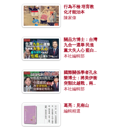
行為不檢 培育教
化才能治本
陳家偉
關品方博士：台灣
九合一選舉 民進
黨大失人心 藍白
合作有望拿下七成
本社編輯部
以上縣市？
國際關係學者孔永
樂博士：將美伊衝
突類比越戰，兩者
有何異同？中國崛
本社編輯部
起能否為全球格局
發揮穩定效用？
葛亮：見南山
編輯精選