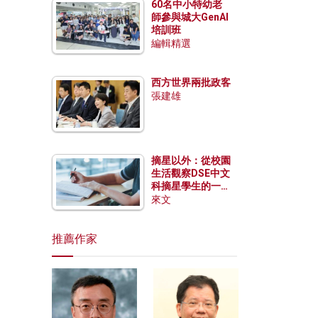
60名中小特幼老
師參與城大GenAI
培訓班
編輯精選
西方世界兩批政客
張建雄
摘星以外：從校園
生活觀察DSE中文
科摘星學生的一點
特質
來文
推薦作家