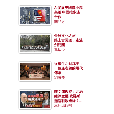
AI發展美國搞小院
高牆 中國推多邊
合作
關品方
金秋文化之旅──
踏上古蜀道，走過
劍門關
馮珍今
從顧生岳到沈平：
一個座右銘的兩代
傳承
劉家美
陳文鴻教授：北約
縱深空襲 俄羅斯
瀕臨戰敗邊緣？中
國零部件能左右戰
本社編輯部
局走向？