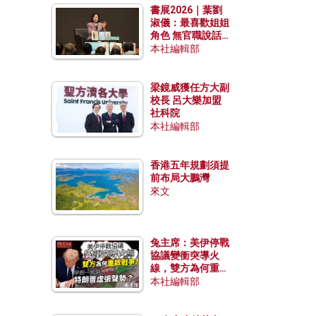
書展2026｜葉劉
淑儀：最喜歡姐姐
角色 無官職說話
包袱少
本社編輯部
梁鏡威獲任方大副
校長 呂大樂加盟
社科院
本社編輯部
香港五年規劃須提
前布局大鵬灣
來文
兔主席：美伊停戰
協議變衝突導火
線，雙方為何重啟
戰爭？伊朗一早洞
本社編輯部
悉特朗普虛張聲
勢？