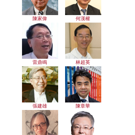
陳家偉
何漢權
雷鼎鳴
林超英
張建雄
陳章華