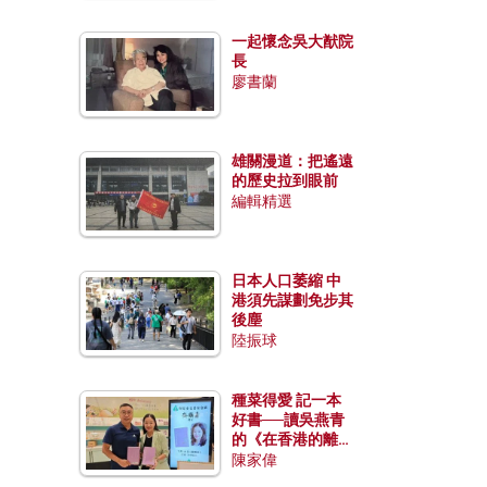
一起懷念吳大猷院
長
廖書蘭
雄關漫道：把遙遠
的歷史拉到眼前
編輯精選
日本人口萎縮 中
港須先謀劃免步其
後塵
陸振球
種菜得愛 記一本
好書──讀吳燕青
的《在香港的離島
種菜》
陳家偉