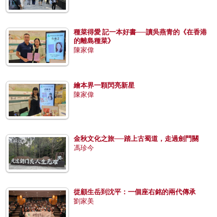
種菜得愛 記一本好書──讀吳燕青的《在香港
的離島種菜》
陳家偉
繪本界一顆閃亮新星
陳家偉
金秋文化之旅──踏上古蜀道，走過劍門關
馮珍今
從顧生岳到沈平：一個座右銘的兩代傳承
劉家美