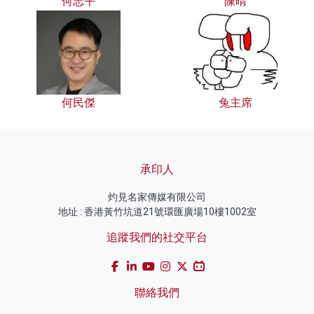
何志平
陳晴
何民傑
兔主席
承印人
灼見名家傳媒有限公司
地址 : 香港黃竹坑道21號環匯廣場10樓1002室
追蹤我們的社交平台
聯絡我們