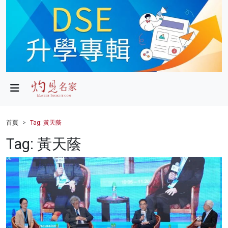
政局
教育
文化
財經
首頁
Tag: 黃天蔭
生活
Tag: 黃天蔭
健康
商業
科技
影片