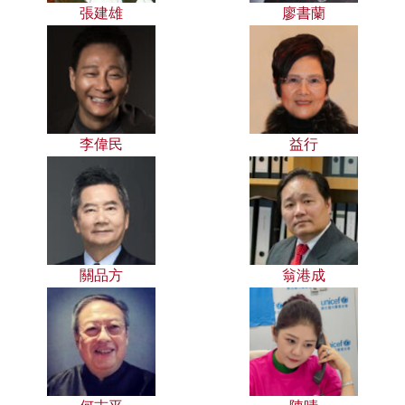
張建雄
廖書蘭
李偉民
益行
關品方
翁港成