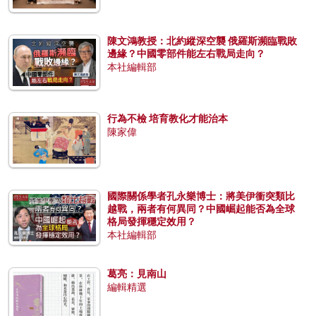
陳文鴻教授：北約縱深空襲 俄羅斯瀕臨戰敗
邊緣？中國零部件能左右戰局走向？
本社編輯部
行為不檢 培育教化才能治本
陳家偉
國際關係學者孔永樂博士：將美伊衝突類比
越戰，兩者有何異同？中國崛起能否為全球
格局發揮穩定效用？
本社編輯部
葛亮：見南山
編輯精選