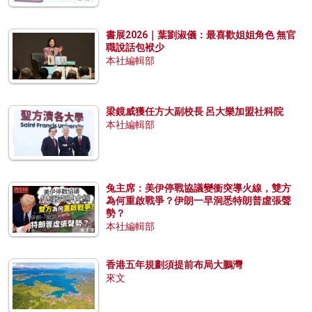
書展2026｜葉劉淑儀：最喜歡姐姐角色 無官
職說話包袱少
本社編輯部
梁鏡威獲任方大副校長 呂大樂加盟社科院
本社編輯部
兔主席：美伊停戰協議變衝突導火線，雙方
為何重啟戰爭？伊朗一早洞悉特朗普虛張聲
勢？
本社編輯部
香港五年規劃須提前布局大鵬灣
來文