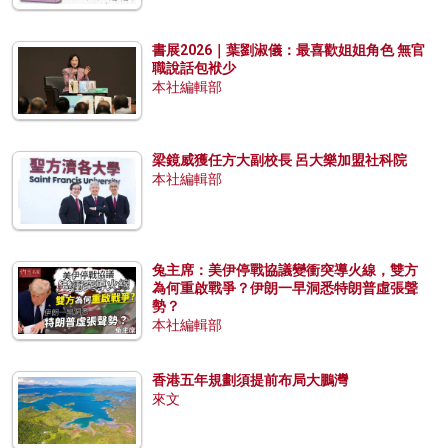
書展2026｜葉劉淑儀：最喜歡姐姐角色 無官
職說話包袱少
本社編輯部
梁鏡威獲任方大副校長 呂大樂加盟社科院
本社編輯部
兔主席：美伊停戰協議變衝突導火線，雙方
為何重啟戰爭？伊朗一早洞悉特朗普虛張聲
勢？
本社編輯部
香港五年規劃須提前布局大鵬灣
來文