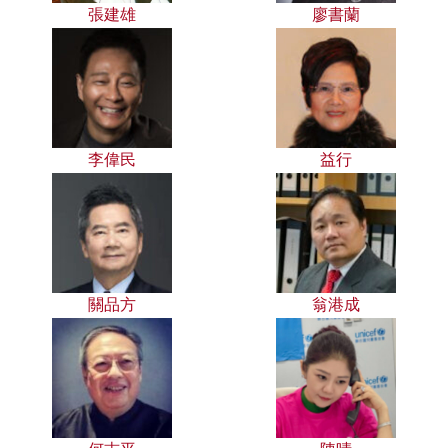
張建雄
廖書蘭
李偉民
益行
關品方
翁港成