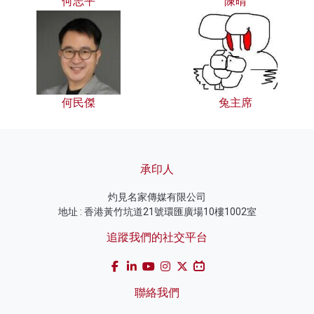
何志平
陳晴
何民傑
兔主席
承印人
灼見名家傳媒有限公司
地址 : 香港黃竹坑道21號環匯廣場10樓1002室
追蹤我們的社交平台
聯絡我們