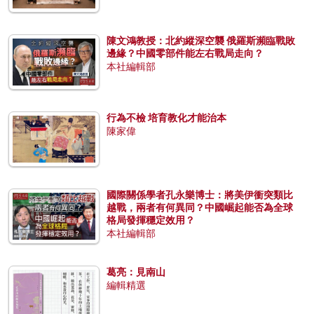
陳文鴻教授：北約縱深空襲 俄羅斯瀕臨戰敗
邊緣？中國零部件能左右戰局走向？
本社編輯部
行為不檢 培育教化才能治本
陳家偉
國際關係學者孔永樂博士：將美伊衝突類比
越戰，兩者有何異同？中國崛起能否為全球
格局發揮穩定效用？
本社編輯部
葛亮：見南山
編輯精選