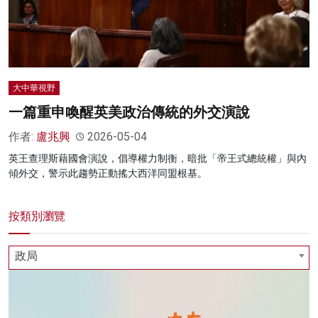
大中華視野
一篇重申喚醒英美政治傳統的外交演說
作者:
盧兆興
2026-05-04
英王查理斯藉國會演說，倡導權力制衡，暗批「帝王式總統權」與內
傾外交，警示此趨勢正動搖大西洋同盟根基。
按類別瀏覽
政局