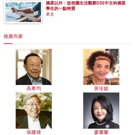
摘星以外：從校園生活觀察DSE中文科摘星
學生的一點特質
來文
推薦作家
高希均
黃珍妮
張建雄
廖書蘭