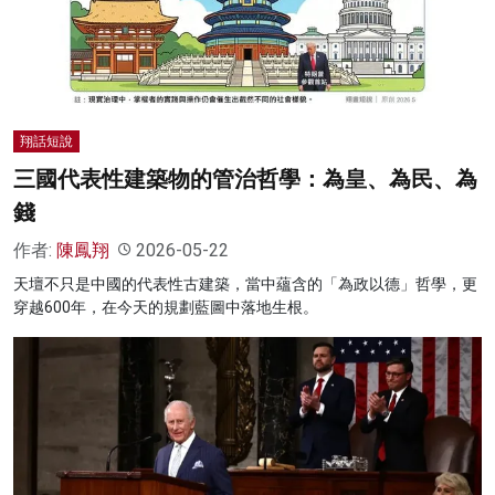
名家榜
灼見活動
關於我們
翔話短說
三國代表性建築物的管治哲學：為皇、為民、為
錢
作者:
陳鳳翔
2026-05-22
天壇不只是中國的代表性古建築，當中蘊含的「為政以德」哲學，更
穿越600年，在今天的規劃藍圖中落地生根。