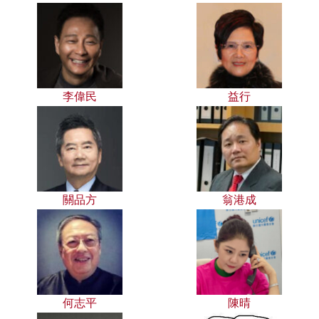
李偉民
益行
關品方
翁港成
何志平
陳晴