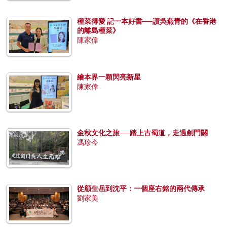
種菜得愛 記一本好書──讀吳燕青的《在香港
的離島種菜》
陳家偉
繪本界一顆閃亮新星
陳家偉
金秋文化之旅──踏上古蜀道，走過劍門關
馮珍今
從顧生岳到沈平：一個座右銘的兩代傳承
劉家美