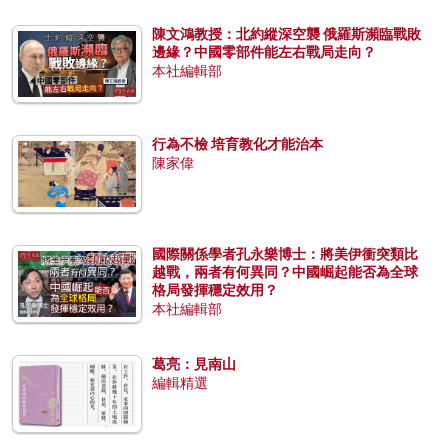
陳文鴻教授：北約縱深空襲 俄羅斯瀕臨戰敗
邊緣？中國零部件能左右戰局走向？
本社編輯部
行為不檢 培育教化才能治本
陳家偉
國際關係學者孔永樂博士：將美伊衝突類比
越戰，兩者有何異同？中國崛起能否為全球
格局發揮穩定效用？
本社編輯部
葛亮：見南山
編輯精選