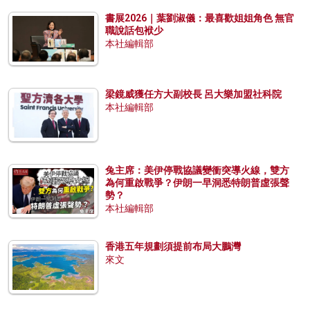
書展2026｜葉劉淑儀：最喜歡姐姐角色 無官
職說話包袱少
本社編輯部
梁鏡威獲任方大副校長 呂大樂加盟社科院
本社編輯部
兔主席：美伊停戰協議變衝突導火線，雙方
為何重啟戰爭？伊朗一早洞悉特朗普虛張聲
勢？
本社編輯部
香港五年規劃須提前布局大鵬灣
來文