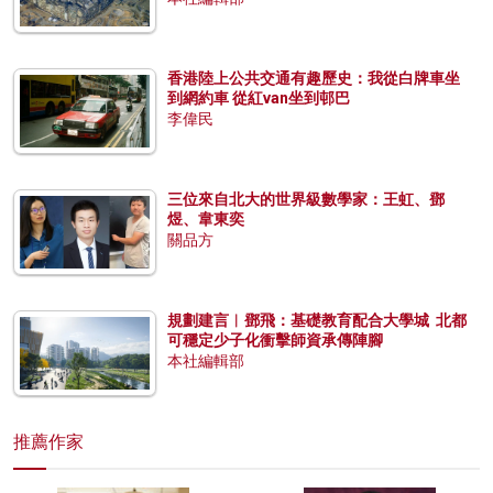
香港陸上公共交通有趣歷史：我從白牌車坐
到網約車 從紅van坐到邨巴
李偉民
三位來自北大的世界級數學家：王虹、鄧
煜、韋東奕
關品方
規劃建言︱鄧飛：基礎教育配合大學城 北都
可穩定少子化衝擊師資承傳陣腳
本社編輯部
推薦作家