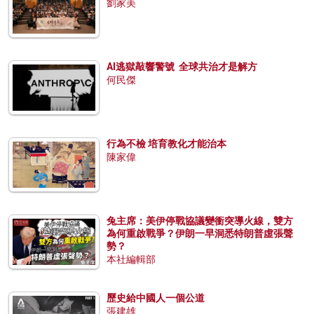
劉家美
AI逃獄敲響警號 全球共治才是解方
何民傑
行為不檢 培育教化才能治本
陳家偉
兔主席：美伊停戰協議變衝突導火線，雙方
為何重啟戰爭？伊朗一早洞悉特朗普虛張聲
勢？
本社編輯部
歷史給中國人一個公道
張建雄