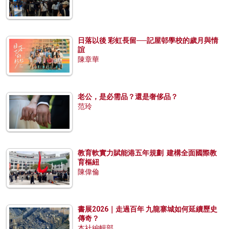
日落以後 彩虹長留──記屋邨學校的歲月與情
誼
陳章華
老公，是必需品？還是奢侈品？
范玲
教育軟實力賦能港五年規劃 建構全面國際教
育樞紐
陳偉倫
書展2026｜走過百年 九龍寨城如何延續歷史
傳奇？
本社編輯部