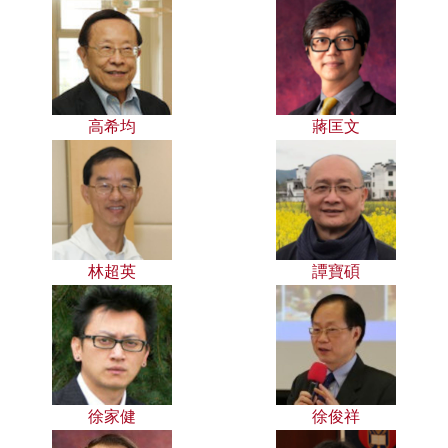
高希均
蔣匡文
林超英
譚寶碩
徐家健
徐俊祥