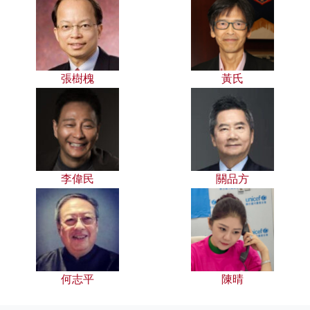
張樹槐
黃氏
李偉民
關品方
何志平
陳晴