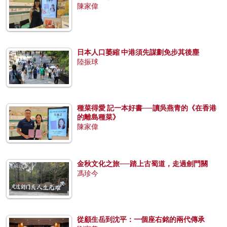
陳家偉
日本人口萎縮 中港須先謀劃免步其後塵
陸振球
種菜得愛 記一本好書──讀吳燕青的《在香港
的離島種菜》
陳家偉
金秋文化之旅──踏上古蜀道，走過劍門關
馮珍今
從顧生岳到沈平：一個座右銘的兩代傳承