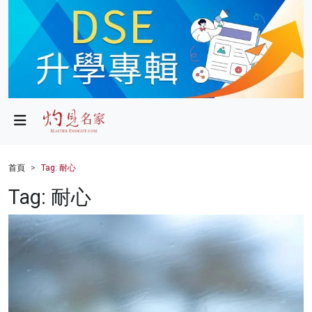
政局
教育
文化
財經
首頁
Tag: 耐心
生活
Tag: 耐心
健康
商業
科技
影片