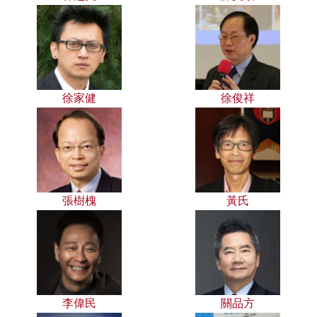
徐家健
徐俊祥
張樹槐
黃氏
李偉民
關品方