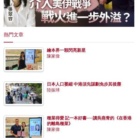
熱門文章
繪本界一顆閃亮新星
陳家偉
日本人口萎縮 中港須先謀劃免步其後塵
陸振球
種菜得愛 記一本好書──讀吳燕青的《在香港
的離島種菜》
陳家偉