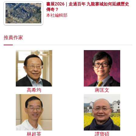
書展2026｜走過百年 九龍寨城如何延續歷史
傳奇？
本社編輯部
推薦作家
高希均
蔣匡文
林超英
譚寶碩