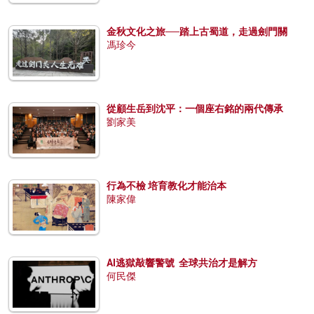
金秋文化之旅──踏上古蜀道，走過劍門關
馮珍今
從顧生岳到沈平：一個座右銘的兩代傳承
劉家美
行為不檢 培育教化才能治本
陳家偉
AI逃獄敲響警號 全球共治才是解方
何民傑