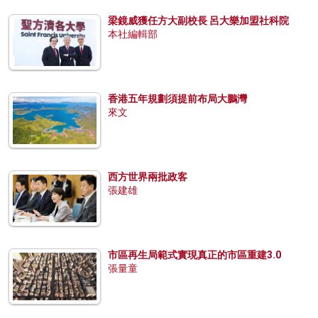
梁鏡威獲任方大副校長 呂大樂加盟社科院
本社編輯部
香港五年規劃須提前布局大鵬灣
來文
西方世界兩批政客
張建雄
市區再生局範式實現真正的市區重建3.0
張量童