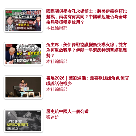
國際關係學者孔永樂博士：將美伊衝突類比
越戰，兩者有何異同？中國崛起能否為全球
格局發揮穩定效用？
本社編輯部
兔主席：美伊停戰協議變衝突導火線，雙方
為何重啟戰爭？伊朗一早洞悉特朗普虛張聲
勢？
本社編輯部
書展2026｜葉劉淑儀：最喜歡姐姐角色 無官
職說話包袱少
本社編輯部
歷史給中國人一個公道
張建雄