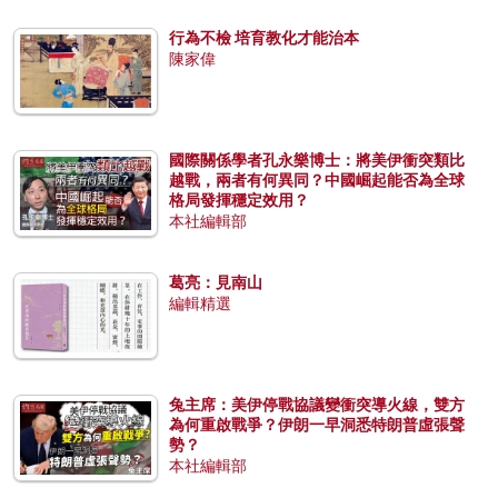
行為不檢 培育教化才能治本
陳家偉
國際關係學者孔永樂博士：將美伊衝突類比
越戰，兩者有何異同？中國崛起能否為全球
格局發揮穩定效用？
本社編輯部
葛亮：見南山
編輯精選
兔主席：美伊停戰協議變衝突導火線，雙方
為何重啟戰爭？伊朗一早洞悉特朗普虛張聲
勢？
本社編輯部