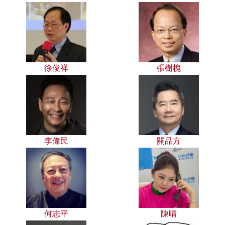
徐俊祥
張樹槐
李偉民
關品方
何志平
陳晴