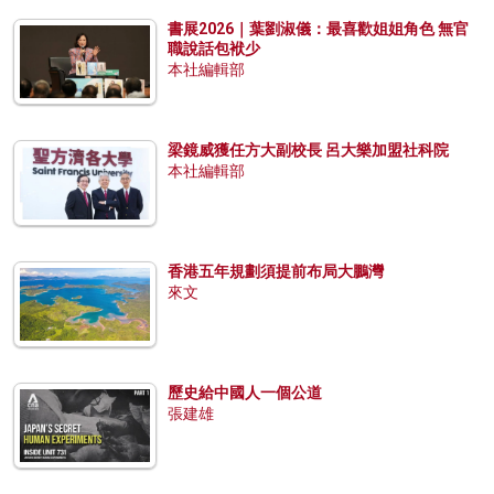
書展2026｜葉劉淑儀：最喜歡姐姐角色 無官
職說話包袱少
本社編輯部
梁鏡威獲任方大副校長 呂大樂加盟社科院
本社編輯部
香港五年規劃須提前布局大鵬灣
來文
歷史給中國人一個公道
張建雄