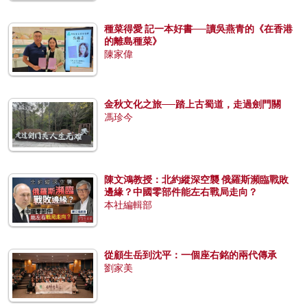
種菜得愛 記一本好書──讀吳燕青的《在香港
的離島種菜》
陳家偉
金秋文化之旅──踏上古蜀道，走過劍門關
馮珍今
陳文鴻教授：北約縱深空襲 俄羅斯瀕臨戰敗
邊緣？中國零部件能左右戰局走向？
本社編輯部
從顧生岳到沈平：一個座右銘的兩代傳承
劉家美