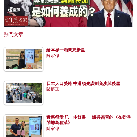
熱門文章
繪本界一顆閃亮新星
陳家偉
日本人口萎縮 中港須先謀劃免步其後塵
陸振球
種菜得愛 記一本好書──讀吳燕青的《在香港
的離島種菜》
陳家偉