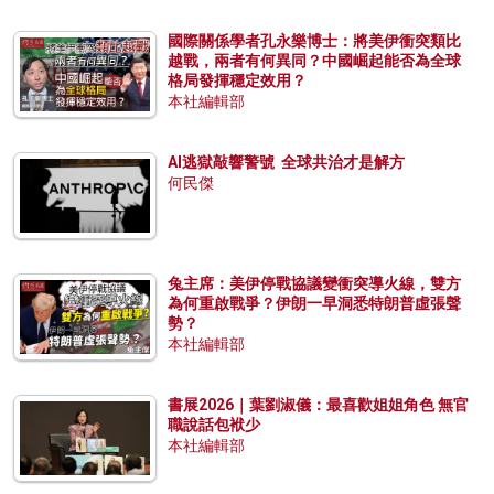
國際關係學者孔永樂博士：將美伊衝突類比
越戰，兩者有何異同？中國崛起能否為全球
格局發揮穩定效用？
本社編輯部
AI逃獄敲響警號 全球共治才是解方
何民傑
兔主席：美伊停戰協議變衝突導火線，雙方
為何重啟戰爭？伊朗一早洞悉特朗普虛張聲
勢？
本社編輯部
書展2026｜葉劉淑儀：最喜歡姐姐角色 無官
職說話包袱少
本社編輯部