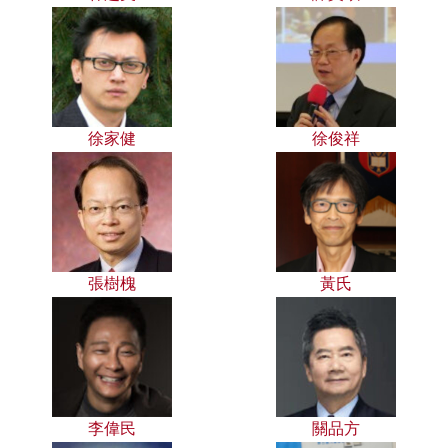
徐家健
徐俊祥
張樹槐
黃氏
李偉民
關品方