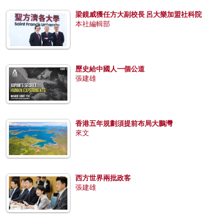
梁鏡威獲任方大副校長 呂大樂加盟社科院
本社編輯部
歷史給中國人一個公道
張建雄
香港五年規劃須提前布局大鵬灣
來文
西方世界兩批政客
張建雄