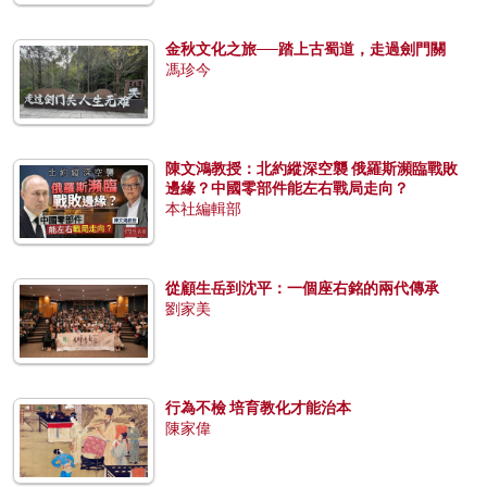
金秋文化之旅──踏上古蜀道，走過劍門關
馮珍今
陳文鴻教授：北約縱深空襲 俄羅斯瀕臨戰敗
邊緣？中國零部件能左右戰局走向？
本社編輯部
從顧生岳到沈平：一個座右銘的兩代傳承
劉家美
行為不檢 培育教化才能治本
陳家偉