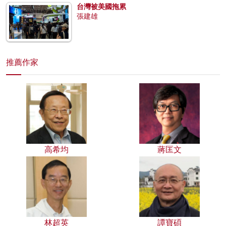
台灣被美國拖累
張建雄
推薦作家
高希均
蔣匡文
林超英
譚寶碩