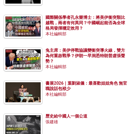
國際關係學者孔永樂博士：將美伊衝突類比
越戰，兩者有何異同？中國崛起能否為全球
格局發揮穩定效用？
本社編輯部
兔主席：美伊停戰協議變衝突導火線，雙方
為何重啟戰爭？伊朗一早洞悉特朗普虛張聲
勢？
本社編輯部
書展2026｜葉劉淑儀：最喜歡姐姐角色 無官
職說話包袱少
本社編輯部
歷史給中國人一個公道
張建雄