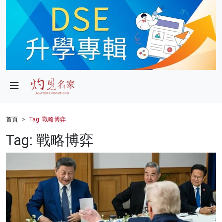
政局
教育
文化
財經
首頁
Tag: 戰略博弈
生活
Tag: 戰略博弈
健康
商業
科技
影片