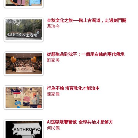
金秋文化之旅──踏上古蜀道，走過劍門關
馮珍今
從顧生岳到沈平：一個座右銘的兩代傳承
劉家美
行為不檢 培育教化才能治本
陳家偉
AI逃獄敲響警號 全球共治才是解方
何民傑