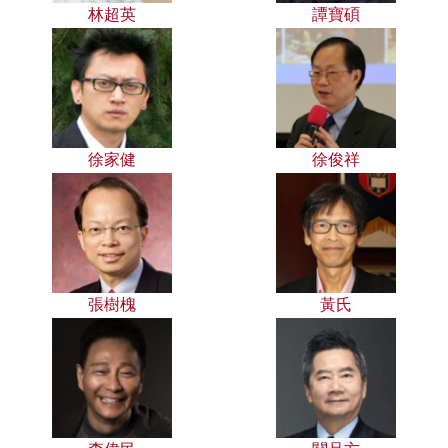
林超英
譚寶碩
徐家健
徐俊祥
張樹槐
黃氏