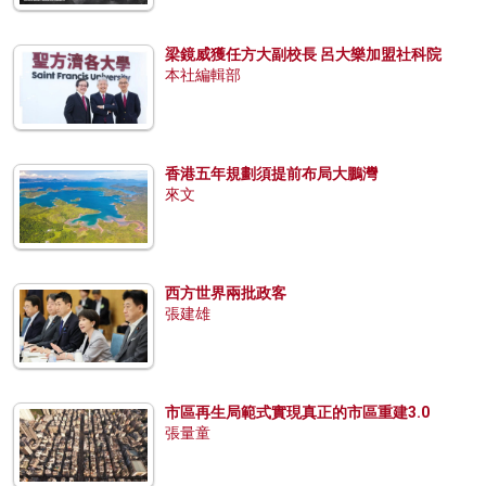
梁鏡威獲任方大副校長 呂大樂加盟社科院
本社編輯部
香港五年規劃須提前布局大鵬灣
來文
西方世界兩批政客
張建雄
市區再生局範式實現真正的市區重建3.0
張量童