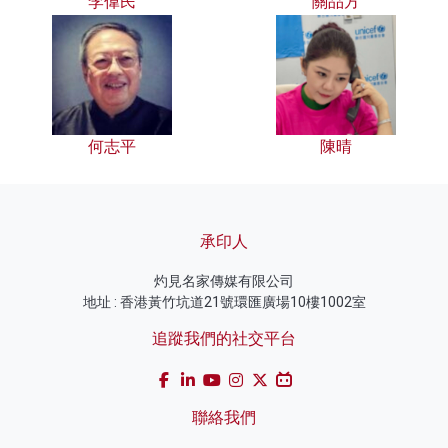
李偉民
關品方
何志平
陳晴
承印人
灼見名家傳媒有限公司
地址 : 香港黃竹坑道21號環匯廣場10樓1002室
追蹤我們的社交平台
聯絡我們