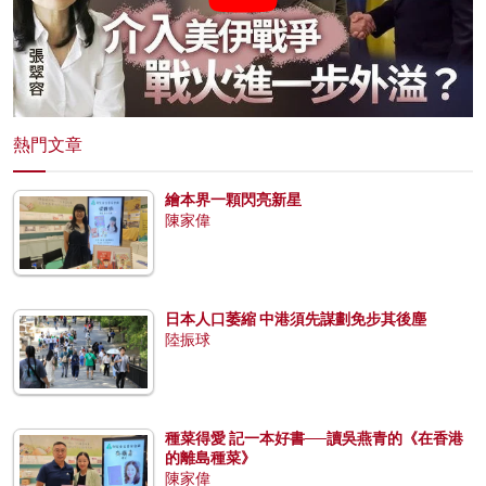
熱門文章
繪本界一顆閃亮新星
陳家偉
日本人口萎縮 中港須先謀劃免步其後塵
陸振球
種菜得愛 記一本好書──讀吳燕青的《在香港
的離島種菜》
陳家偉