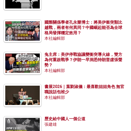
國際關係學者孔永樂博士：將美伊衝突類比
越戰，兩者有何異同？中國崛起能否為全球
格局發揮穩定效用？
本社編輯部
兔主席：美伊停戰協議變衝突導火線，雙方
為何重啟戰爭？伊朗一早洞悉特朗普虛張聲
勢？
本社編輯部
書展2026｜葉劉淑儀：最喜歡姐姐角色 無官
職說話包袱少
本社編輯部
歷史給中國人一個公道
張建雄