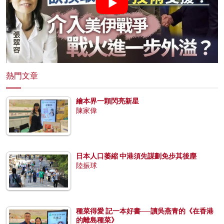
熱門文章
繪本界一顆閃亮新星
陳家偉
日本人口萎縮 中港須先謀劃免步其後塵
陸振球
種菜得愛 記一本好書──讀吳燕青的《在香港
的離島種菜》