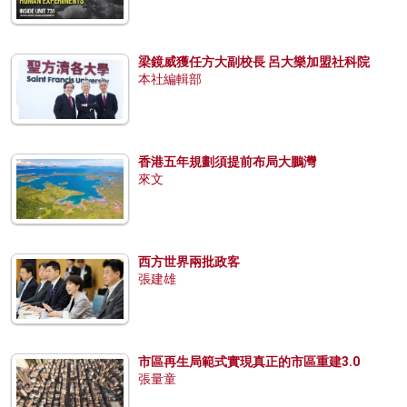
梁鏡威獲任方大副校長 呂大樂加盟社科院
本社編輯部
香港五年規劃須提前布局大鵬灣
來文
西方世界兩批政客
張建雄
市區再生局範式實現真正的市區重建3.0
張量童