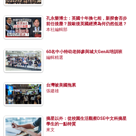
孔永樂博士：英國十年換七相，新揆會否步
前任後塵？脫歐後英國經濟為何仍然低迷？
本社編輯部
60名中小特幼老師參與城大GenAI培訓班
編輯精選
台灣被美國拖累
張建雄
摘星以外：從校園生活觀察DSE中文科摘星
學生的一點特質
來文