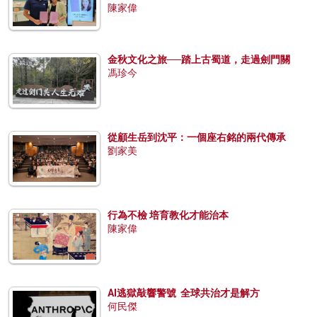
陳家偉
金秋文化之旅──踏上古蜀道，走過劍門關
馮珍今
從顧生岳到沈平：一個座右銘的兩代傳承
劉家美
行為不檢 培育教化才能治本
陳家偉
AI逃獄敲響警號 全球共治才是解方
何民傑