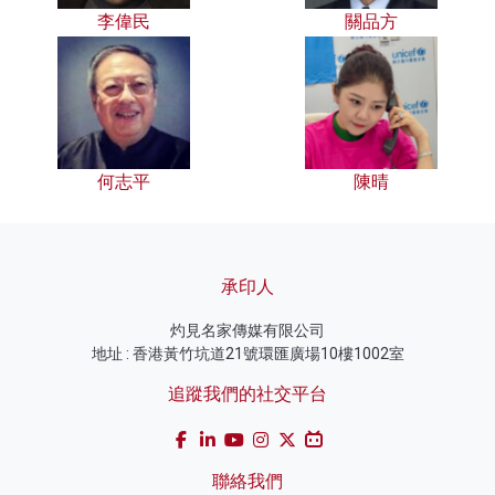
李偉民
關品方
何志平
陳晴
承印人
灼見名家傳媒有限公司
地址 : 香港黃竹坑道21號環匯廣場10樓1002室
追蹤我們的社交平台
聯絡我們