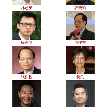
林超英
譚寶碩
徐家健
徐俊祥
張樹槐
黃氏