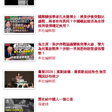
國際關係學者孔永樂博士：將美伊衝突類比
越戰，兩者有何異同？中國崛起能否為全球
格局發揮穩定效用？
本社編輯部
兔主席：美伊停戰協議變衝突導火線，雙方
為何重啟戰爭？伊朗一早洞悉特朗普虛張聲
勢？
本社編輯部
書展2026｜葉劉淑儀：最喜歡姐姐角色 無官
職說話包袱少
本社編輯部
歷史給中國人一個公道
張建雄