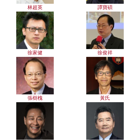
林超英
譚寶碩
徐家健
徐俊祥
張樹槐
黃氏