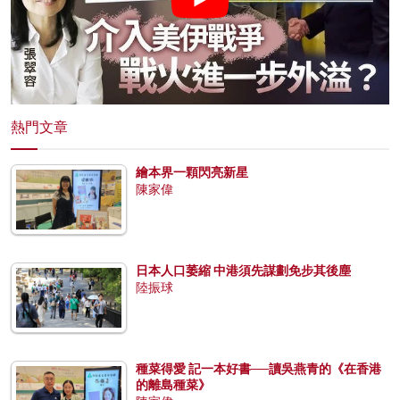
熱門文章
繪本界一顆閃亮新星
陳家偉
日本人口萎縮 中港須先謀劃免步其後塵
陸振球
種菜得愛 記一本好書──讀吳燕青的《在香港
的離島種菜》