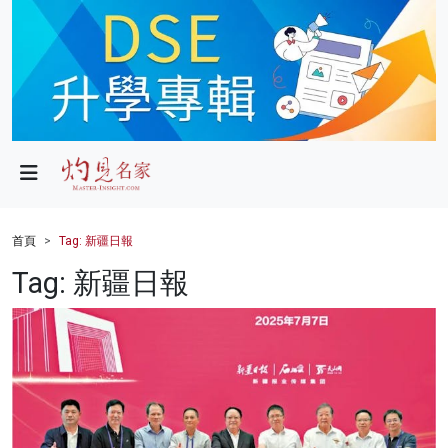
政局
教育
文化
財經
首頁
Tag: 新疆日報
生活
Tag: 新疆日報
健康
商業
科技
影片