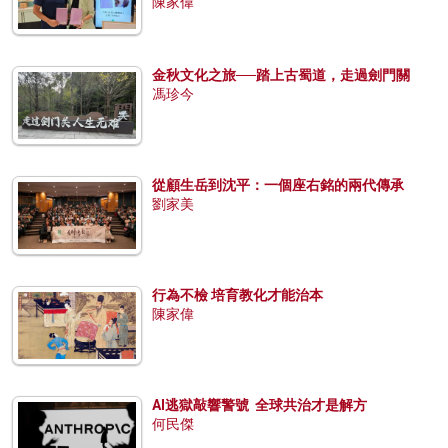
陳家偉
金秋文化之旅──踏上古蜀道，走過劍門關
馮珍今
從顧生岳到沈平：一個座右銘的兩代傳承
劉家美
行為不檢 培育教化才能治本
陳家偉
AI逃獄敲響警號 全球共治才是解方
何民傑