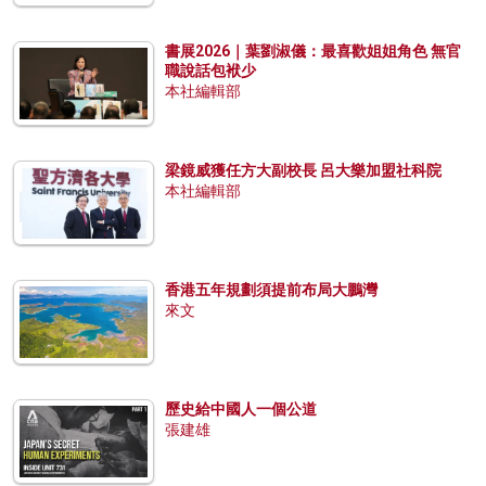
書展2026｜葉劉淑儀：最喜歡姐姐角色 無官
職說話包袱少
本社編輯部
梁鏡威獲任方大副校長 呂大樂加盟社科院
本社編輯部
香港五年規劃須提前布局大鵬灣
來文
歷史給中國人一個公道
張建雄