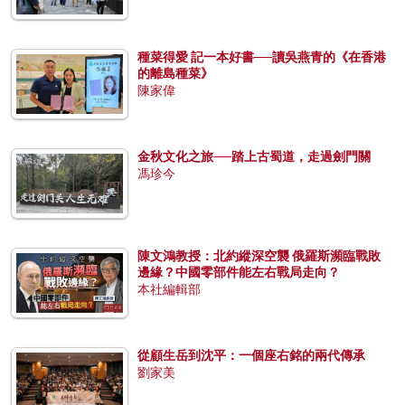
種菜得愛 記一本好書──讀吳燕青的《在香港
的離島種菜》
陳家偉
金秋文化之旅──踏上古蜀道，走過劍門關
馮珍今
陳文鴻教授：北約縱深空襲 俄羅斯瀕臨戰敗
邊緣？中國零部件能左右戰局走向？
本社編輯部
從顧生岳到沈平：一個座右銘的兩代傳承
劉家美