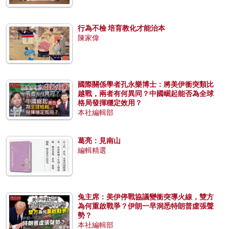
行為不檢 培育教化才能治本
陳家偉
國際關係學者孔永樂博士：將美伊衝突類比
越戰，兩者有何異同？中國崛起能否為全球
格局發揮穩定效用？
本社編輯部
葛亮：見南山
編輯精選
兔主席：美伊停戰協議變衝突導火線，雙方
為何重啟戰爭？伊朗一早洞悉特朗普虛張聲
勢？
本社編輯部