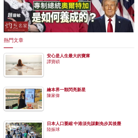
熱門文章
安心是人生最大的寶庫
譚寶碩
繪本界一顆閃亮新星
陳家偉
日本人口萎縮 中港須先謀劃免步其後塵
陸振球