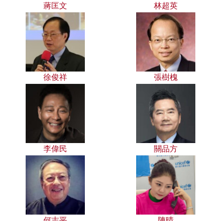
蔣匡文
林超英
徐俊祥
張樹槐
李偉民
關品方
何志平
陳晴