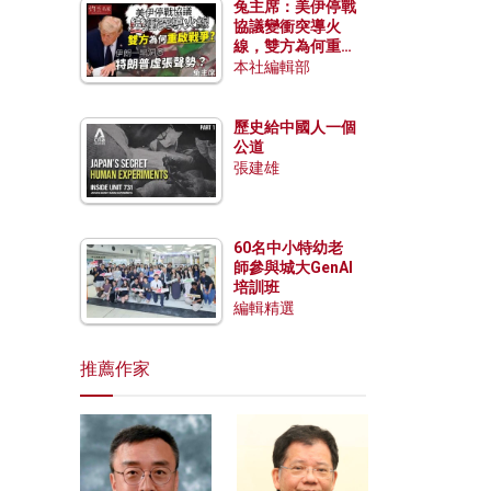
兔主席：美伊停戰
協議變衝突導火
線，雙方為何重啟
戰爭？伊朗一早洞
本社編輯部
悉特朗普虛張聲
勢？
歷史給中國人一個
公道
張建雄
60名中小特幼老
師參與城大GenAI
培訓班
編輯精選
推薦作家