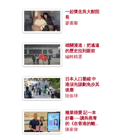
一起懷念吳大猷院
長
廖書蘭
雄關漫道：把遙遠
的歷史拉到眼前
編輯精選
日本人口萎縮 中
港須先謀劃免步其
後塵
陸振球
種菜得愛 記一本
好書──讀吳燕青
的《在香港的離島
種菜》
陳家偉