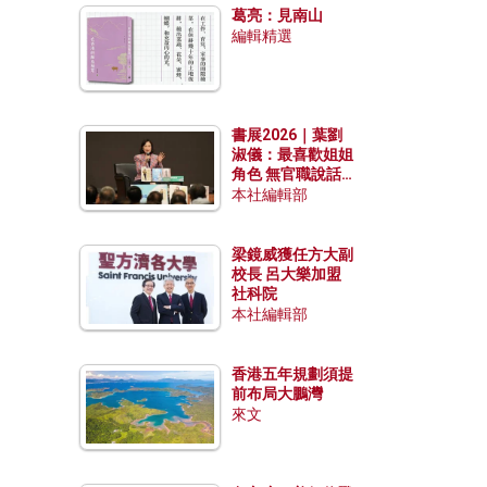
葛亮：見南山
編輯精選
書展2026｜葉劉
淑儀：最喜歡姐姐
角色 無官職說話
包袱少
本社編輯部
梁鏡威獲任方大副
校長 呂大樂加盟
社科院
本社編輯部
香港五年規劃須提
前布局大鵬灣
來文