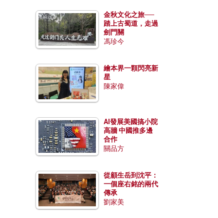
金秋文化之旅──
踏上古蜀道，走過
劍門關
馮珍今
繪本界一顆閃亮新
星
陳家偉
AI發展美國搞小院
高牆 中國推多邊
合作
關品方
從顧生岳到沈平：
一個座右銘的兩代
傳承
劉家美