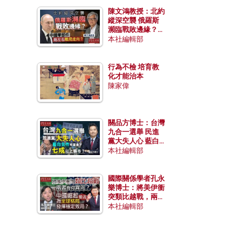
陳文鴻教授：北約
縱深空襲 俄羅斯
瀕臨戰敗邊緣？中
國零部件能左右戰
本社編輯部
局走向？
行為不檢 培育教
化才能治本
陳家偉
關品方博士：台灣
九合一選舉 民進
黨大失人心 藍白
合作有望拿下七成
本社編輯部
以上縣市？
國際關係學者孔永
樂博士：將美伊衝
突類比越戰，兩者
有何異同？中國崛
本社編輯部
起能否為全球格局
發揮穩定效用？