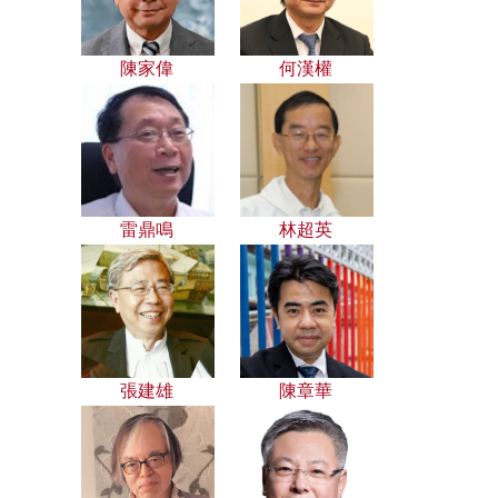
陳家偉
何漢權
雷鼎鳴
林超英
張建雄
陳章華