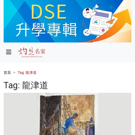
政局
教育
文化
財經
首頁
Tag: 龍津道
生活
Tag: 龍津道
健康
商業
科技
影片