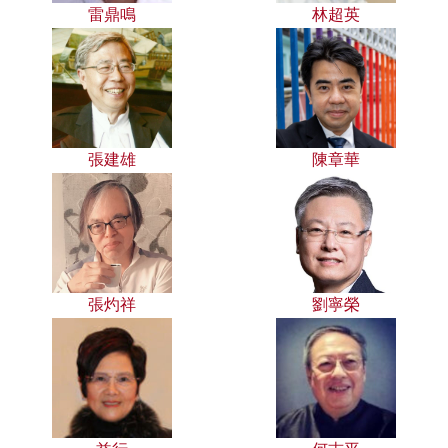
雷鼎鳴
林超英
張建雄
陳章華
張灼祥
劉寧榮