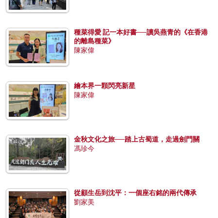
種菜得愛 記一本好書──讀吳燕青的《在香港
的離島種菜》
陳家偉
繪本界一顆閃亮新星
陳家偉
金秋文化之旅──踏上古蜀道，走過劍門關
馮珍今
從顧生岳到沈平：一個座右銘的兩代傳承
劉家美