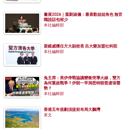
書展2026｜葉劉淑儀：最喜歡姐姐角色 無官
職說話包袱少
本社編輯部
梁鏡威獲任方大副校長 呂大樂加盟社科院
本社編輯部
兔主席：美伊停戰協議變衝突導火線，雙方
為何重啟戰爭？伊朗一早洞悉特朗普虛張聲
勢？
本社編輯部
香港五年規劃須提前布局大鵬灣
來文