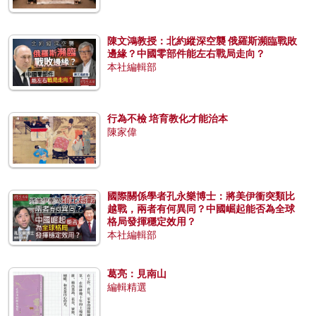
陳文鴻教授：北約縱深空襲 俄羅斯瀕臨戰敗
邊緣？中國零部件能左右戰局走向？
本社編輯部
行為不檢 培育教化才能治本
陳家偉
國際關係學者孔永樂博士：將美伊衝突類比
越戰，兩者有何異同？中國崛起能否為全球
格局發揮穩定效用？
本社編輯部
葛亮：見南山
編輯精選