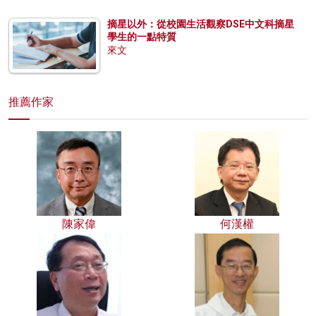
摘星以外：從校園生活觀察DSE中文科摘星
學生的一點特質
來文
推薦作家
陳家偉
何漢權