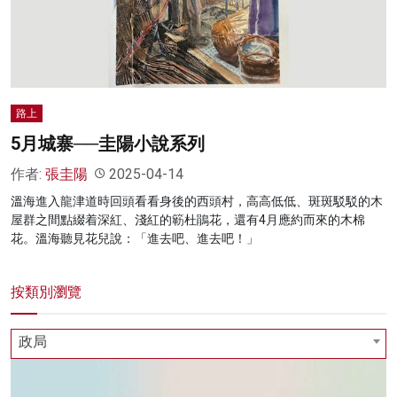
名家榜
灼見活動
關於我們
路上
5月城寨──圭陽小說系列
作者:
張圭陽
2025-04-14
溫海進入龍津道時回頭看看身後的西頭村，高高低低、斑斑駁駁的木
屋群之間點綴着深紅、淺紅的簕杜鵑花，還有4月應約而來的木棉
花。溫海聽見花兒說：「進去吧、進去吧！」
按類別瀏覽
政局