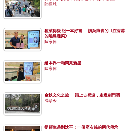
陸振球
種菜得愛 記一本好書──讀吳燕青的《在香港
的離島種菜》
陳家偉
繪本界一顆閃亮新星
陳家偉
金秋文化之旅──踏上古蜀道，走過劍門關
馮珍今
從顧生岳到沈平：一個座右銘的兩代傳承