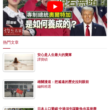
熱門文章
安心是人生最大的寶庫
譚寶碩
雄關漫道：把遙遠的歷史拉到眼前
編輯精選
日本人口萎縮 中港須先謀劃免步其後塵