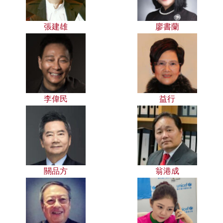
張建雄
廖書蘭
李偉民
益行
關品方
翁港成