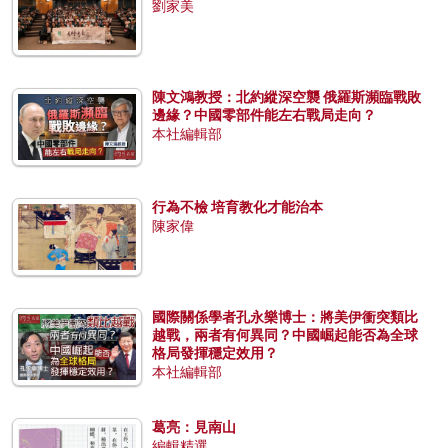
劉家美
陳文鴻教授：北約縱深空襲 俄羅斯瀕臨戰敗
邊緣？中國零部件能左右戰局走向？
本社編輯部
行為不檢 培育教化才能治本
陳家偉
國際關係學者孔永樂博士：將美伊衝突類比
越戰，兩者有何異同？中國崛起能否為全球
格局發揮穩定效用？
本社編輯部
葛亮：見南山
編輯精選