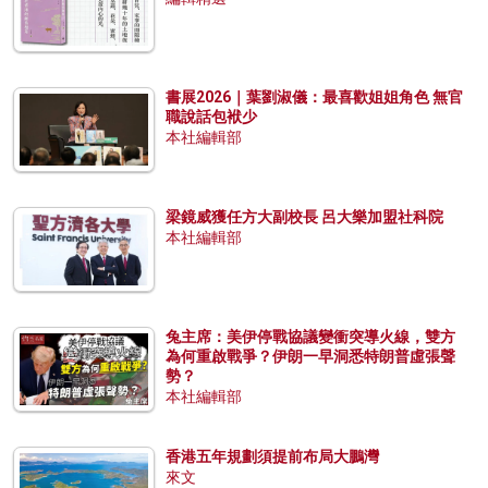
書展2026｜葉劉淑儀：最喜歡姐姐角色 無官
職說話包袱少
本社編輯部
梁鏡威獲任方大副校長 呂大樂加盟社科院
本社編輯部
兔主席：美伊停戰協議變衝突導火線，雙方
為何重啟戰爭？伊朗一早洞悉特朗普虛張聲
勢？
本社編輯部
香港五年規劃須提前布局大鵬灣
來文