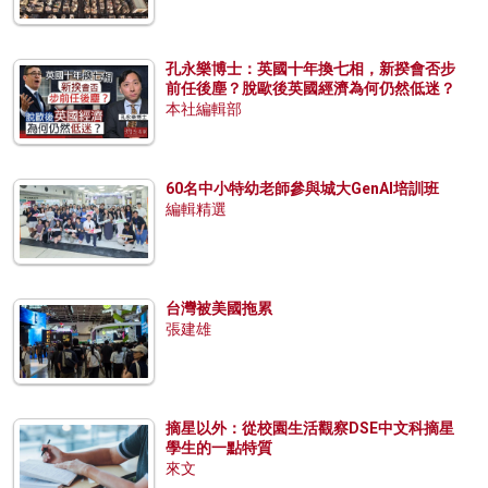
孔永樂博士：英國十年換七相，新揆會否步
前任後塵？脫歐後英國經濟為何仍然低迷？
本社編輯部
60名中小特幼老師參與城大GenAI培訓班
編輯精選
台灣被美國拖累
張建雄
摘星以外：從校園生活觀察DSE中文科摘星
學生的一點特質
來文