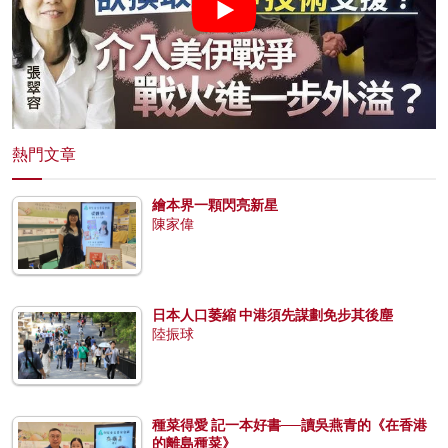
熱門文章
繪本界一顆閃亮新星
陳家偉
日本人口萎縮 中港須先謀劃免步其後塵
陸振球
種菜得愛 記一本好書──讀吳燕青的《在香港
的離島種菜》