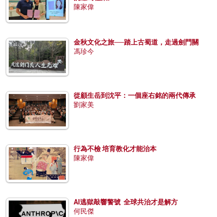
陳家偉
金秋文化之旅──踏上古蜀道，走過劍門關
馮珍今
從顧生岳到沈平：一個座右銘的兩代傳承
劉家美
行為不檢 培育教化才能治本
陳家偉
AI逃獄敲響警號 全球共治才是解方
何民傑