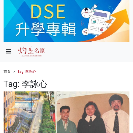
政局
教育
文化
財經
首頁
Tag: 李詠心
生活
Tag: 李詠心
健康
商業
科技
影片