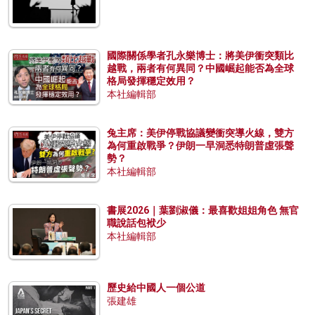
國際關係學者孔永樂博士：將美伊衝突類比
越戰，兩者有何異同？中國崛起能否為全球
格局發揮穩定效用？
本社編輯部
兔主席：美伊停戰協議變衝突導火線，雙方
為何重啟戰爭？伊朗一早洞悉特朗普虛張聲
勢？
本社編輯部
書展2026｜葉劉淑儀：最喜歡姐姐角色 無官
職說話包袱少
本社編輯部
歷史給中國人一個公道
張建雄