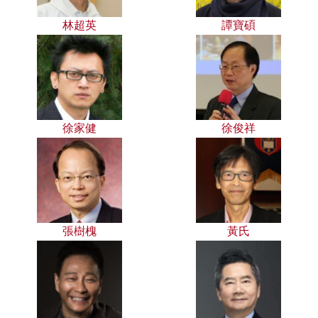
林超英
譚寶碩
徐家健
徐俊祥
張樹槐
黃氏