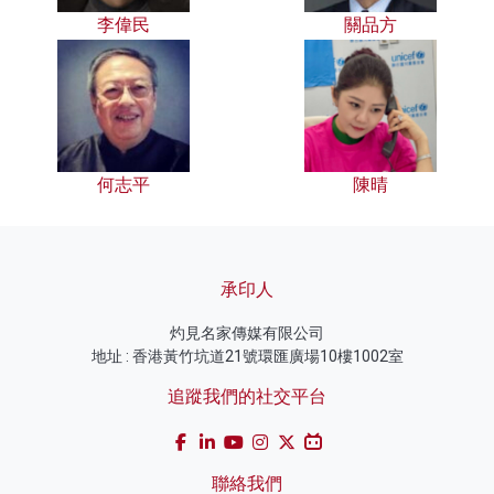
李偉民
關品方
何志平
陳晴
承印人
灼見名家傳媒有限公司
地址 : 香港黃竹坑道21號環匯廣場10樓1002室
追蹤我們的社交平台
聯絡我們