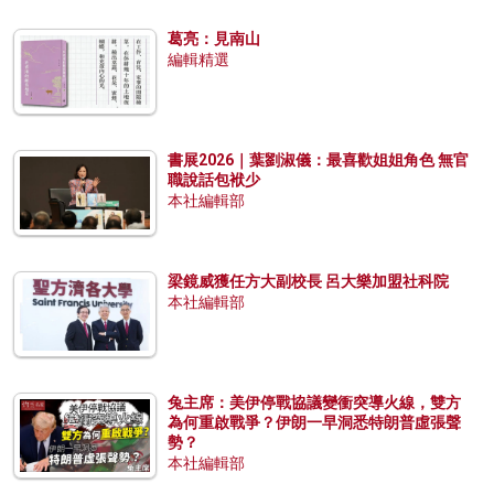
葛亮：見南山
編輯精選
書展2026｜葉劉淑儀：最喜歡姐姐角色 無官
職說話包袱少
本社編輯部
梁鏡威獲任方大副校長 呂大樂加盟社科院
本社編輯部
兔主席：美伊停戰協議變衝突導火線，雙方
為何重啟戰爭？伊朗一早洞悉特朗普虛張聲
勢？
本社編輯部