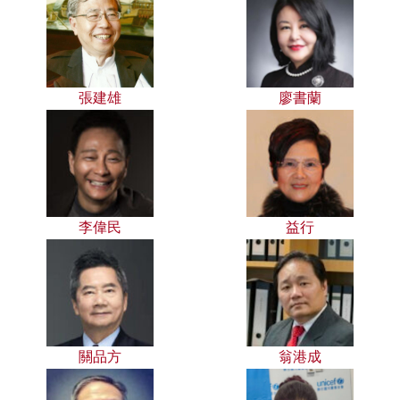
張建雄
廖書蘭
李偉民
益行
關品方
翁港成