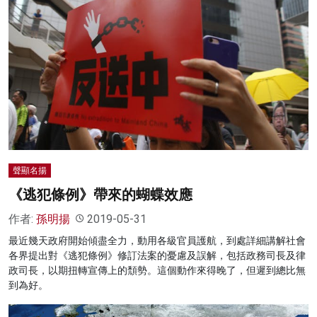
聲顯名揚
《逃犯條例》帶來的蝴蝶效應
作者:
孫明揚
2019-05-31
最近幾天政府開始傾盡全力，動用各級官員護航，到處詳細講解社會
各界提出對《逃犯條例》修訂法案的憂慮及誤解，包括政務司長及律
政司長，以期扭轉宣傳上的頹勢。這個動作來得晚了，但遲到總比無
到為好。