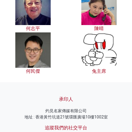
何志平
陳晴
何民傑
兔主席
承印人
灼見名家傳媒有限公司
地址 : 香港黃竹坑道21號環匯廣場10樓1002室
追蹤我們的社交平台