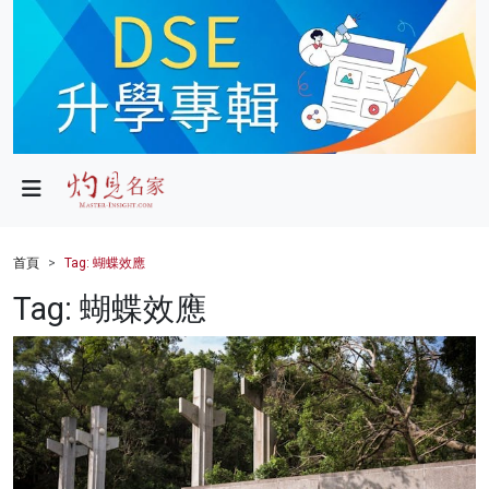
政局
教育
文化
財經
首頁
Tag: 蝴蝶效應
生活
Tag: 蝴蝶效應
健康
商業
科技
影片