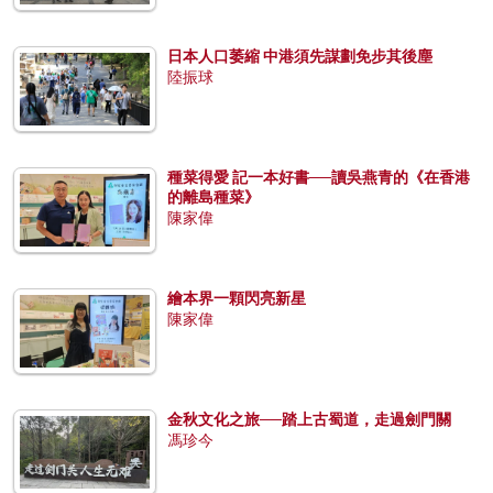
日本人口萎縮 中港須先謀劃免步其後塵
陸振球
種菜得愛 記一本好書──讀吳燕青的《在香港
的離島種菜》
陳家偉
繪本界一顆閃亮新星
陳家偉
金秋文化之旅──踏上古蜀道，走過劍門關
馮珍今