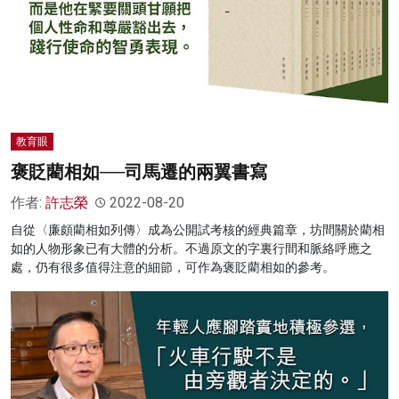
教育眼
褒貶藺相如──司馬遷的兩翼書寫
作者:
許志榮
2022-08-20
自從〈廉頗藺相如列傳〉成為公開試考核的經典篇章，坊間關於藺相
如的人物形象已有大體的分析。不過原文的字裏行間和脈絡呼應之
處，仍有很多值得注意的細節，可作為褒貶藺相如的參考。