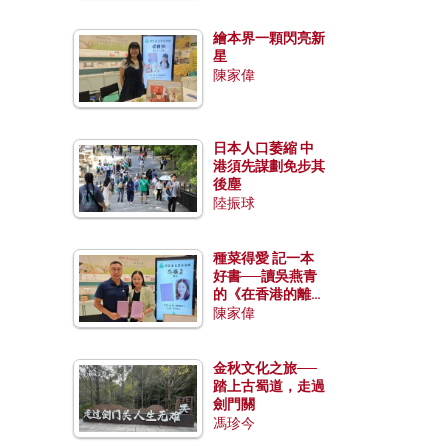
繪本界一顆閃亮新
星
陳家偉
日本人口萎縮 中
港須先謀劃免步其
後塵
陸振球
種菜得愛 記一本
好書──讀吳燕青
的《在香港的離島
種菜》
陳家偉
金秋文化之旅──
踏上古蜀道，走過
劍門關
馮珍今