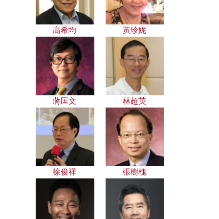
高希均
黃珍妮
蔣匡文
林超英
徐俊祥
張樹槐