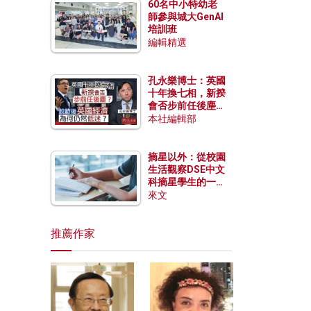
60名中小特幼老
師參與城大GenAI
培訓班
編輯精選
孔永樂博士：英國
十年換七相，新揆
會否步前任後塵？
脫歐後英國經濟為
本社編輯部
何仍然低迷？
摘星以外：從校園
生活觀察DSE中文
科摘星學生的一點
特質
來文
推薦作家