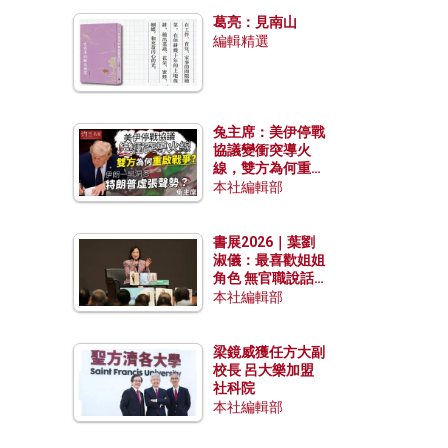
發揮穩定效用？
葛亮：見南山
編輯精選
兔主席：美伊停戰
協議變衝突導火
線，雙方為何重啟
戰爭？伊朗一早洞
本社編輯部
悉特朗普虛張聲
勢？
書展2026｜葉劉
淑儀：最喜歡姐姐
角色 無官職說話
包袱少
本社編輯部
梁鏡威獲任方大副
校長 呂大樂加盟
社科院
本社編輯部