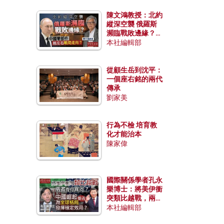
陳文鴻教授：北約
縱深空襲 俄羅斯
瀕臨戰敗邊緣？中
國零部件能左右戰
本社編輯部
局走向？
從顧生岳到沈平：
一個座右銘的兩代
傳承
劉家美
行為不檢 培育教
化才能治本
陳家偉
國際關係學者孔永
樂博士：將美伊衝
突類比越戰，兩者
有何異同？中國崛
本社編輯部
起能否為全球格局