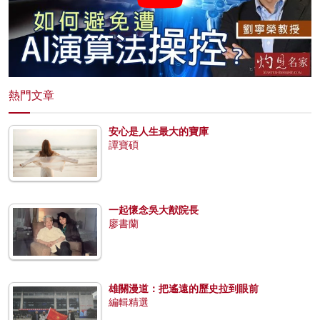
熱門文章
安心是人生最大的寶庫
譚寶碩
一起懷念吳大猷院長
廖書蘭
雄關漫道：把遙遠的歷史拉到眼前
編輯精選