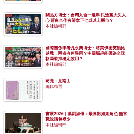
關品方博士：台灣九合一選舉 民進黨大失人
心 藍白合作有望拿下七成以上縣市？
本社編輯部
國際關係學者孔永樂博士：將美伊衝突類比
越戰，兩者有何異同？中國崛起能否為全球
格局發揮穩定效用？
本社編輯部
葛亮：見南山
編輯精選
書展2026｜葉劉淑儀：最喜歡姐姐角色 無官
職說話包袱少
本社編輯部