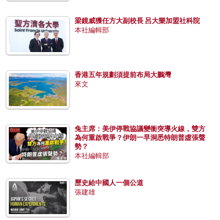
梁鏡威獲任方大副校長 呂大樂加盟社科院
本社編輯部
香港五年規劃須提前布局大鵬灣
來文
兔主席：美伊停戰協議變衝突導火線，雙方
為何重啟戰爭？伊朗一早洞悉特朗普虛張聲
勢？
本社編輯部
歷史給中國人一個公道
張建雄