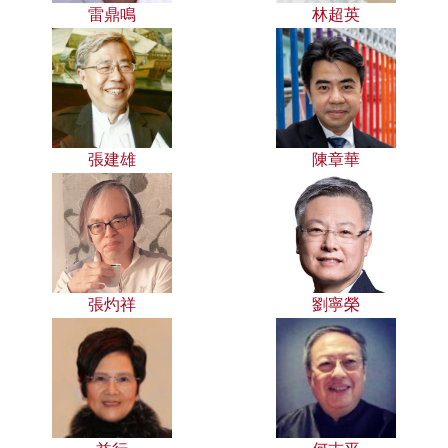
雷鼎鳴
林超英
張建雄
陳章華
張灼祥
劉寧榮