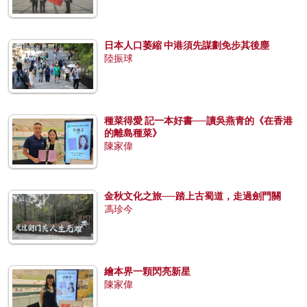
日本人口萎縮 中港須先謀劃免步其後塵
陸振球
種菜得愛 記一本好書──讀吳燕青的《在香港
的離島種菜》
陳家偉
金秋文化之旅──踏上古蜀道，走過劍門關
馮珍今
繪本界一顆閃亮新星
陳家偉