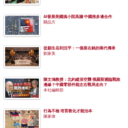
AI發展美國搞小院高牆 中國推多邊合作
關品方
從顧生岳到沈平：一個座右銘的兩代傳承
劉家美
陳文鴻教授：北約縱深空襲 俄羅斯瀕臨戰敗
邊緣？中國零部件能左右戰局走向？
本社編輯部
行為不檢 培育教化才能治本
陳家偉