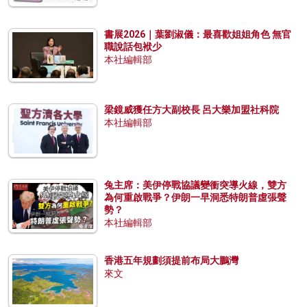
書展2026｜葉劉淑儀：最喜歡姐姐角色 無官
職說話包袱少
本社編輯部
梁鏡威獲任方大副校長 呂大樂加盟社科院
本社編輯部
兔主席：美伊停戰協議變衝突導火線，雙方
為何重啟戰爭？伊朗一早洞悉特朗普虛張聲
勢？
本社編輯部
香港五年規劃須提前布局大鵬灣
來文