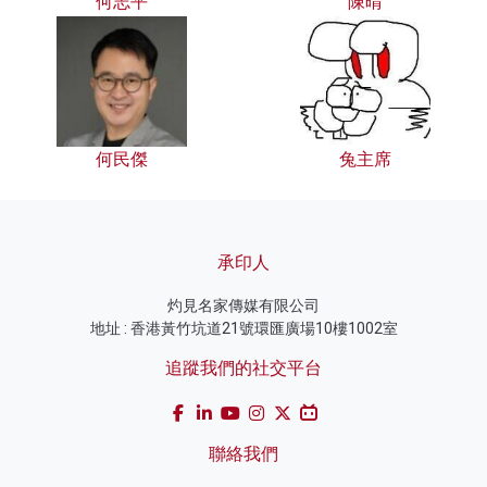
何志平
陳晴
何民傑
兔主席
承印人
灼見名家傳媒有限公司
地址 : 香港黃竹坑道21號環匯廣場10樓1002室
追蹤我們的社交平台
聯絡我們