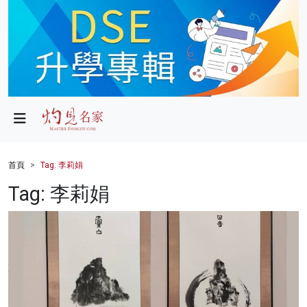
政局
教育
文化
財經
首頁
Tag: 李莉娟
生活
Tag: 李莉娟
健康
商業
科技
影片