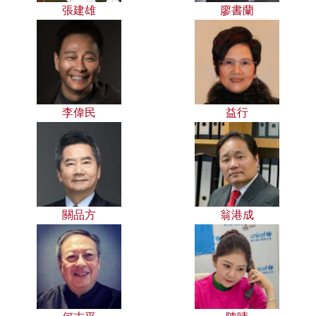
張建雄
廖書蘭
李偉民
益行
關品方
翁港成