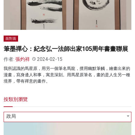
名家榜
灼見活動
關於我們
面對面
筆墨禪心：紀念弘一法師出家105周年書畫聯展
作者:
張灼祥
2024-02-15
我所認識的馬星原，用另一個筆名馬龍，擅用幽默筆觸，繪畫出來的
漫畫，寫身邊人和事，寓意深刻。用馬星原筆名，畫的是人生另一種
境界，帶有禪意的畫作。
按類別瀏覽
政局