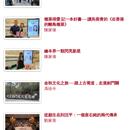
種菜得愛 記一本好書──讀吳燕青的《在香港
的離島種菜》
陳家偉
繪本界一顆閃亮新星
陳家偉
金秋文化之旅──踏上古蜀道，走過劍門關
馮珍今
從顧生岳到沈平：一個座右銘的兩代傳承
劉家美