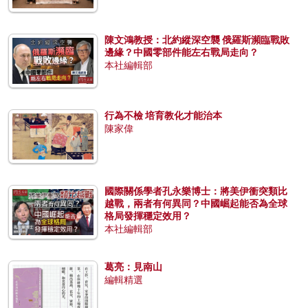
陳文鴻教授：北約縱深空襲 俄羅斯瀕臨戰敗
邊緣？中國零部件能左右戰局走向？
本社編輯部
行為不檢 培育教化才能治本
陳家偉
國際關係學者孔永樂博士：將美伊衝突類比
越戰，兩者有何異同？中國崛起能否為全球
格局發揮穩定效用？
本社編輯部
葛亮：見南山
編輯精選