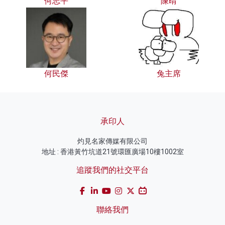
何志平
陳晴
何民傑
兔主席
承印人
灼見名家傳媒有限公司
地址 : 香港黃竹坑道21號環匯廣場10樓1002室
追蹤我們的社交平台
聯絡我們