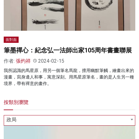
名家榜
灼見活動
關於我們
面對面
筆墨禪心：紀念弘一法師出家105周年書畫聯展
作者:
張灼祥
2024-02-15
我所認識的馬星原，用另一個筆名馬龍，擅用幽默筆觸，繪畫出來的
漫畫，寫身邊人和事，寓意深刻。用馬星原筆名，畫的是人生另一種
境界，帶有禪意的畫作。
按類別瀏覽
政局