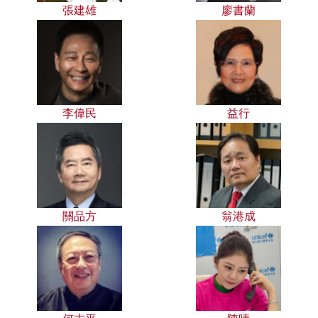
張建雄
廖書蘭
李偉民
益行
關品方
翁港成