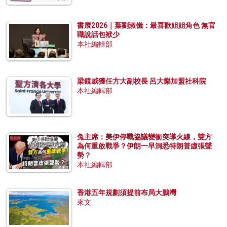
書展2026｜葉劉淑儀：最喜歡姐姐角色 無官
職說話包袱少
本社編輯部
梁鏡威獲任方大副校長 呂大樂加盟社科院
本社編輯部
兔主席：美伊停戰協議變衝突導火線，雙方
為何重啟戰爭？伊朗一早洞悉特朗普虛張聲
勢？
本社編輯部
香港五年規劃須提前布局大鵬灣
來文