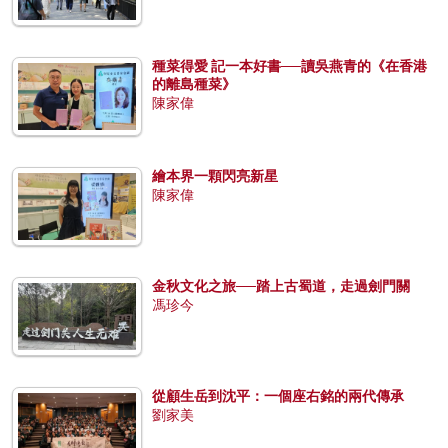
種菜得愛 記一本好書──讀吳燕青的《在香港
的離島種菜》
陳家偉
繪本界一顆閃亮新星
陳家偉
金秋文化之旅──踏上古蜀道，走過劍門關
馮珍今
從顧生岳到沈平：一個座右銘的兩代傳承
劉家美