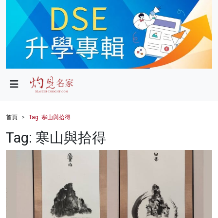
政局
教育
文化
財經
首頁
Tag: 寒山與拾得
生活
Tag: 寒山與拾得
健康
商業
科技
影片