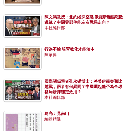
陳文鴻教授：北約縱深空襲 俄羅斯瀕臨戰敗
邊緣？中國零部件能左右戰局走向？
本社編輯部
行為不檢 培育教化才能治本
陳家偉
國際關係學者孔永樂博士：將美伊衝突類比
越戰，兩者有何異同？中國崛起能否為全球
格局發揮穩定效用？
本社編輯部
葛亮：見南山
編輯精選