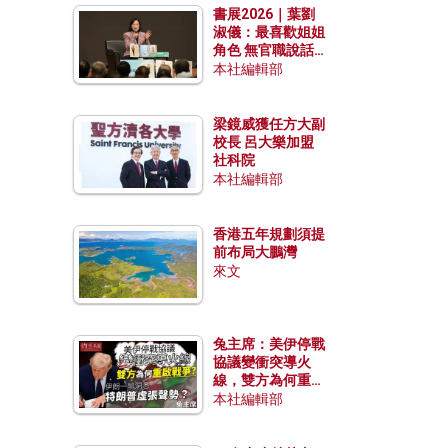
書展2026｜葉劉
淑儀：最喜歡姐姐
角色 無官職說話
包袱少
本社編輯部
梁鏡威獲任方大副
校長 呂大樂加盟
社科院
本社編輯部
香港五年規劃須提
前布局大鵬灣
來文
兔主席：美伊停戰
協議變衝突導火
線，雙方為何重啟
戰爭？伊朗一早洞
本社編輯部
悉特朗普虛張聲
勢？