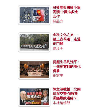
AI發展美國搞小院
高牆 中國推多邊
合作
關品方
金秋文化之旅──
踏上古蜀道，走過
劍門關
馮珍今
從顧生岳到沈平：
一個座右銘的兩代
傳承
劉家美
陳文鴻教授：北約
縱深空襲 俄羅斯
瀕臨戰敗邊緣？中
國零部件能左右戰
本社編輯部
局走向？