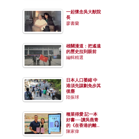
一起懷念吳大猷院
長
廖書蘭
雄關漫道：把遙遠
的歷史拉到眼前
編輯精選
日本人口萎縮 中
港須先謀劃免步其
後塵
陸振球
種菜得愛 記一本
好書──讀吳燕青
的《在香港的離島
種菜》
陳家偉