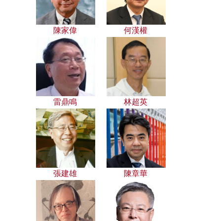
陳家偉
何漢權
雷鼎鳴
林超英
張建雄
陳章華