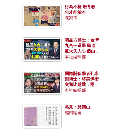
行為不檢 培育教
化才能治本
陳家偉
關品方博士：台灣
九合一選舉 民進
黨大失人心 藍白
合作有望拿下七成
本社編輯部
以上縣市？
國際關係學者孔永
樂博士：將美伊衝
突類比越戰，兩者
有何異同？中國崛
本社編輯部
起能否為全球格局
發揮穩定效用？
葛亮：見南山
編輯精選