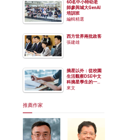
60名中小特幼老
師參與城大GenAI
培訓班
編輯精選
西方世界兩批政客
張建雄
摘星以外：從校園
生活觀察DSE中文
科摘星學生的一點
特質
來文
推薦作家