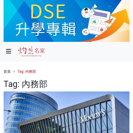
政局
教育
文化
財經
首頁
Tag: 內務部
生活
Tag: 內務部
健康
商業
科技
影片