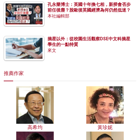
孔永樂博士：英國十年換七相，新揆會否步
前任後塵？脫歐後英國經濟為何仍然低迷？
本社編輯部
摘星以外：從校園生活觀察DSE中文科摘星
學生的一點特質
來文
推薦作家
高希均
黃珍妮