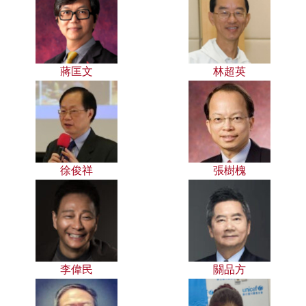
蔣匡文
林超英
徐俊祥
張樹槐
李偉民
關品方