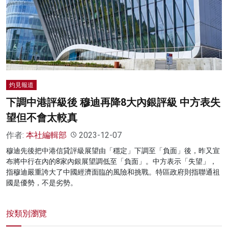
名家榜
灼見活動
關於我們
灼見報道
下調中港評級後 穆迪再降8大內銀評級 中方表失
望但不會太較真
作者:
本社編輯部
2023-12-07
穆迪先後把中港信貸評級展望由「穩定」下調至「負面」後，昨又宣
布將中行在內的8家內銀展望調低至「負面」。中方表示「失望」，
指穆迪嚴重誇大了中國經濟面臨的風險和挑戰。特區政府則指聯通祖
國是優勢，不是劣勢。
按類別瀏覽