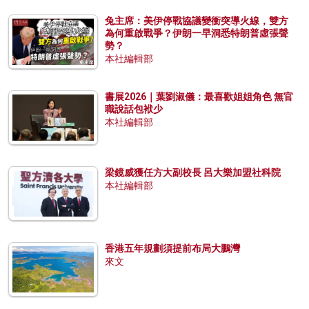
兔主席：美伊停戰協議變衝突導火線，雙方
為何重啟戰爭？伊朗一早洞悉特朗普虛張聲
勢？
本社編輯部
書展2026｜葉劉淑儀：最喜歡姐姐角色 無官
職說話包袱少
本社編輯部
梁鏡威獲任方大副校長 呂大樂加盟社科院
本社編輯部
香港五年規劃須提前布局大鵬灣
來文