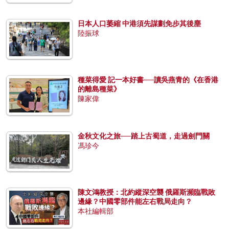
日本人口萎縮 中港須先謀劃免步其後塵
陸振球
種菜得愛 記一本好書──讀吳燕青的《在香港
的離島種菜》
陳家偉
金秋文化之旅──踏上古蜀道，走過劍門關
馮珍今
陳文鴻教授：北約縱深空襲 俄羅斯瀕臨戰敗
邊緣？中國零部件能左右戰局走向？
本社編輯部