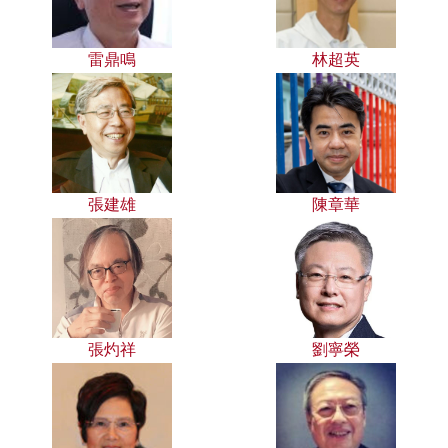
雷鼎鳴
林超英
張建雄
陳章華
張灼祥
劉寧榮