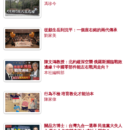
馮珍今
從顧生岳到沈平：一個座右銘的兩代傳承
劉家美
陳文鴻教授：北約縱深空襲 俄羅斯瀕臨戰敗
邊緣？中國零部件能左右戰局走向？
本社編輯部
行為不檢 培育教化才能治本
陳家偉
關品方博士：台灣九合一選舉 民進黨大失人