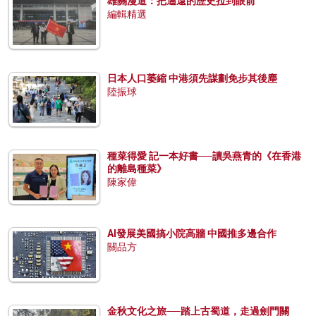
雄關漫道：把遙遠的歷史拉到眼前
編輯精選
日本人口萎縮 中港須先謀劃免步其後塵
陸振球
種菜得愛 記一本好書──讀吳燕青的《在香港
的離島種菜》
陳家偉
AI發展美國搞小院高牆 中國推多邊合作
關品方
金秋文化之旅──踏上古蜀道，走過劍門關