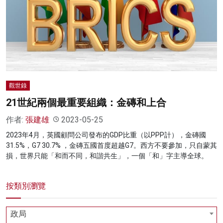
名家榜
灼見活動
關於我們
觀世錄
21世紀兩個最重要組織：金磚和上合
作者:
張建雄
2023-05-25
2023年4月，英國顧問公司發布的GDP比重（以PPP計），金磚國
31.5%，G7 30.7% ，金磚五國首度超越G7。西方不要參加，只自蒙其
損，世界只能「和而不同，和諧共生」，一個「和」字主導全球。
按類別瀏覽
政局