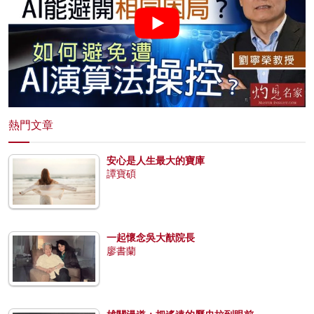
熱門文章
安心是人生最大的寶庫
譚寶碩
一起懷念吳大猷院長
廖書蘭