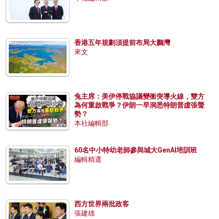
香港五年規劃須提前布局大鵬灣
來文
兔主席：美伊停戰協議變衝突導火線，雙方
為何重啟戰爭？伊朗一早洞悉特朗普虛張聲
勢？
本社編輯部
60名中小特幼老師參與城大GenAI培訓班
編輯精選
西方世界兩批政客
張建雄