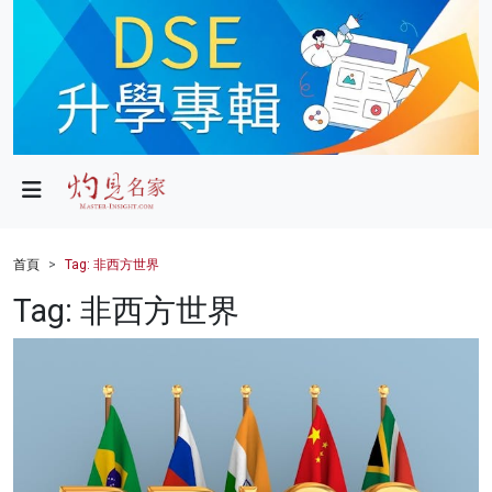
政局
教育
文化
財經
首頁
Tag: 非西方世界
生活
Tag: 非西方世界
健康
商業
科技
影片